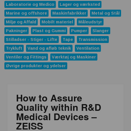
Laboratorie og Medico
Lager og værksted
Marine og offshore
Maskinfabrikker
Metal og Stål
Miljø og Affald
Mobilt materiel
Måleudstyr
Pakninger
Plast og Gummi
Pumper
Slanger
Stilladser - Stiger - Lifte
Tape
Transmission
Trykluft
Vand og afløb teknik
Ventilation
Ventiler og Fittings
Værktøj og Maskiner
Øvrige produkter og ydelser
How to Assure
Quality within R&D
Medical Devices –
ZEISS