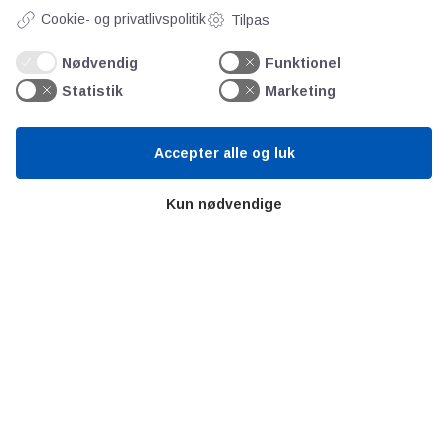
Cookie- og privatlivspolitik
Tilpas
Teknologisk Institut
Bitva
Nødvendig
Funktionel
Videncentre
Statistik
Marketing
Litteratur
Forkortelser
Accepter alle og luk
Ståbi
Kun nødvendige
Værd at besøge
Alltomteknikindustrin
Altombyen
Altomhjemmet
Lidt af hvert…