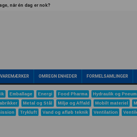
dage, når én dag er nok?
ikkerhed
 Britain
jen frem går gennem værdikæden
ealtid
Transformere er rygraden i fremtidens energiinfrastr
gsværd
ipakke en konkurrencefordel
Rensning af SPILDEVAND
 mening?
/VAREMÆRKER
OMREGN ENHEDER
FORMELSAMLINGER
onale trykreduktionsventiler
ik
Emballage
Energi
Food Pharma
Hydraulik og Pneum
ng
abrikker
Metal og Stål
Miljø og Affald
Mobilt materiel
M
ndustrien
ission
Trykluft
Vand og afløb teknik
Ventilation
Ventil