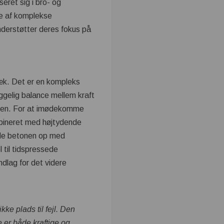
eret sig i bro- og
se af komplekse
nderstøtter deres fokus på
dæk. Det er en kompleks
ggelig balance mellem kraft
lanen. For at imødekomme
bineret med højtydende
ryde betonen op med
 til tidspressede
undlag for det videre
ke plads til fejl. Den
 er både kraftige og