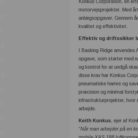
k
Konkus Corporation, en erfa
motorvejsprojekter. Med år
n
anlægsopgaver. Gennem åren
kvalitet og effektivitet.
i
Effektiv og driftssikker 
s
I Basking Ridge anvendes At
k
opgave, som starter med nø
og kontrol for at undgå sk
s
disse krav har Konkus Cor
pneumatiske hamre og save.
e
præcision og minimal forsty
infrastrukturprojekter, hvor 
t
arbejde.
b
Keith Konkus
, ejer af Ko
“
Når man arbejder på en krit
e
mobile XAS 188 luftkompres