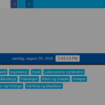
Facebook
Linkedin
Twitter
uktur
søndag, august 09, 2026
2:03:14 PM
atik
Ingeniører
Kemi
Laboratorie og Medico
åleudstyr
Pakninger
Plast og Gummi
Pumper
er og Fittings
Værktøj og Maskiner