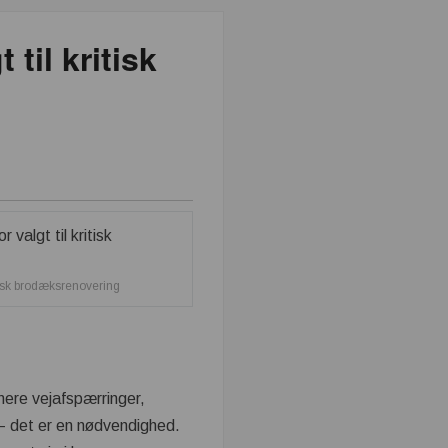
til kritisk
itisk brodæksrenovering
imere vejafspærringer,
l – det er en nødvendighed.