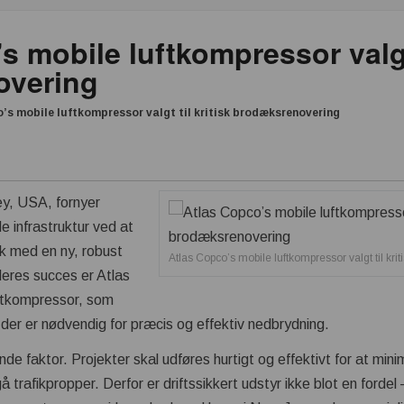
s mobile luftkompressor valgt 
overing
’s mobile luftkompressor valgt til kritisk brodæksrenovering
ey, USA, fornyer
 infrastruktur ved at
k med en ny, robust
Atlas Copco’s mobile luftkompressor valgt til kr
deres succes er Atlas
ftkompressor, som
, der er nødvendig for præcis og effektiv nedbrydning.
ende faktor. Projekter skal udføres hurtigt og effektivt for at min
 trafikpropper. Derfor er driftssikkert udstyr ikke blot en forde