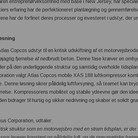
ren entreprenørvirksomhed med base i New Jersey, har specialis
tiers erfaring har de perfektioneret planlægning og gennemførel
e har de forfinet deres processer og investeret i udstyr, der u
løsning
las Copcos udstyr til en kritisk udskiftning af et motorvejsbro
jagtig fjernelse af nedbrudt beton. Denne fase kræver en omhy
ader på den underliggende struktur og samtidig overholde tidsp
poration valgt Atlas Copcos mobile XAS 188 luftkompressor kom
 Denne løsning sikrer pålidelig luftforsyning, så teamet kan b
rrelse. Kompressorens mobilitet og stabile ydeevne gør den ideel
den bidrager til hurtig og sikker nedrivning og skaber et solidt gr
nkus Corporation, udtaler:
isk struktur som en motorvejsbro med en stram tidsplan, er der ik
sor leverer konstant og pålidelig luft, og de pneumatiske hamre