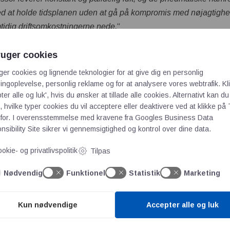
ed at holde tidsplanen uden at gå på kompromis med nøjagtighe
mtidig driftsomkostningerne nede.
“
stninger
ruger cookies
ressors fleksibilitet viste sig at være en stor fordel under ren
ger cookies og lignende teknologier for at give dig en personlig
te størrelse og nemme træk- og løftefunktioner gjorde det mul
ngoplevelse, personlig reklame og for at analysere vores webtrafik. Kl
rhånden som arbejdet skred frem, hvilket minimerede opstillingst
ter alle og luk', hvis du ønsker at tillade alle cookies. Alternativt kan du
 hvilke typer cookies du vil acceptere eller deaktivere ved at klikke på 
 en effektiv luftforsyning kunne holdet arbejde smidigt og effe
for. I overensstemmelse med kravene fra
Googles Business Data
sibility Site
sikrer vi gennemsigtighed og kontrol over dine data.
m samarbejde
okie- og privatlivspolitik
Tilpas
forløb med bemærkelsesværdig effektivitet takket være grundi
Nødvendig
Funktionel
Statistik
Marketing
. Konkus Corporation understreger vigtigheden af hurtigt, respons
r, der har spillet en afgørende rolle i at fastholde en glidende o
Kun nødvendige
Accepter alle og luk
e, at Atlas Copco-support kun er et opkald væk. Deres servicene