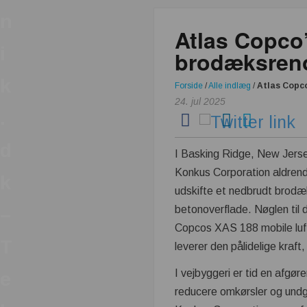
n
Atlas Copco’
i
brodæksren
k
Forside
/
Alle indlæg
/
Atlas Copco
24. jul 2025
.
d
I Basking Ridge, New Jers
Konkus Corporation aldrende
k
udskifte et nedbrudt brodæ
betonoverflade. Nøglen til 
–
Copcos XAS 188 mobile lu
T
leverer den pålidelige kraft
I vejbyggeri er tid en afgør
e
reducere omkørsler og undgå