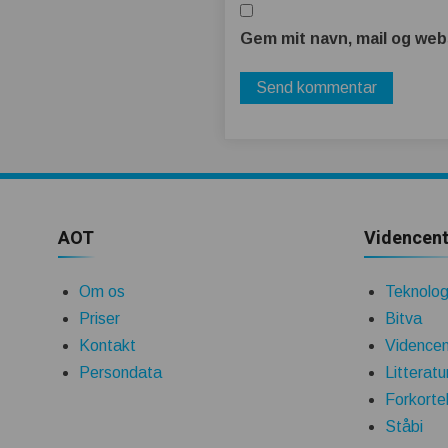
Gem mit navn, mail og web
AOT
Videncent
Om os
Teknologi
Priser
Bitva
Kontakt
Videncen
Persondata
Litteratu
Forkorte
Ståbi