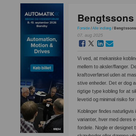
Bengtssons 
Forside
/
Alle indlæg
/
Bengtssons 
07. aug 2025
Vi ved, at mekaniske kobli
mellem to aksler/flanger. De
kraftoverførsel uden at ma
stive enheder. Det er dog 
rigtige type kobling for at si
levetid og minimal risiko fo
Koblinger findes naturligvis
varianter, hver med deres e
fordele. Nogle er designet t
skævheder eller dæmpe vib