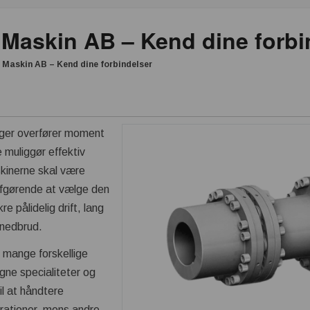
Maskin AB – Kend dine forbi
Maskin AB – Kend dine forbindelser
nger overfører moment
 muliggør effektiv
skinerne skal være
afgørende at vælge den
kre pålidelig drift, lang
r nedbrud.
 i mange forskellige
gne specialiteter og
il at håndtere
rationer, mens andre