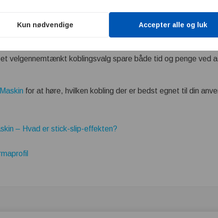
 kræver koblingen kun minimal vedligeholdelse og bidrager til høj 
Kun nødvendige
Accepter alle og luk
ellem disse koblingstyper kan du bedre tilpasse dit udstyr og for
 sin plads i branchen, og valg af den rigtige kobling øger effektiv
kan et velgennemtænkt koblingsvalg spare både tid og penge ved 
 Maskin
for at høre, hvilken kobling der er bedst egnet til din a
in – Hvad er stick-slip-effekten?
maprofil