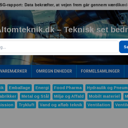
port: Data bekræfter, at vejen frem går gennem værdikæden
ltomteknik.dk – Teknisk set bed
g
S
/VAREMÆRKER
OMREGN ENHEDER
FORMELSAMLINGER
ik
Emballage
Energi
Food Pharma
Hydraulik og Pneum
abrikker
Metal og Stål
Miljø og Affald
Mobilt materiel
M
ission
Trykluft
Vand og afløb teknik
Ventilation
Ventil