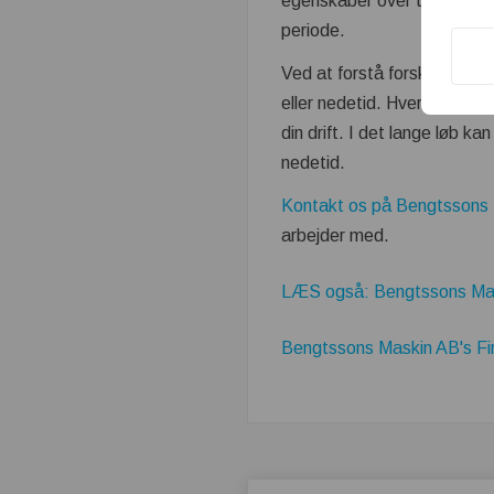
egenskaber over tid. Derfor
periode.
Ved at forstå forskellene m
eller nedetid. Hver type har
din drift. I det lange løb 
nedetid.
Kontakt os på Bengtssons
arbejder med.
LÆS også: Bengtssons Mask
Bengtssons Maskin AB's Fir