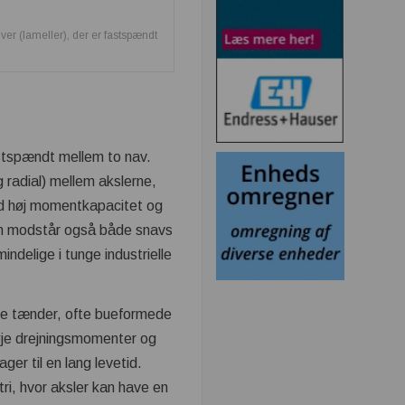
ver (lameller), der er fastspændt
astspændt mellem to nav.
g radial) mellem akslerne,
ed høj momentkapacitet og
nen modstår også både snavs
indelige i tunge industrielle
de tænder, ofte bueformede
høje drejningsmomenter og
ger til en lang levetid.
i, hvor aksler kan have en