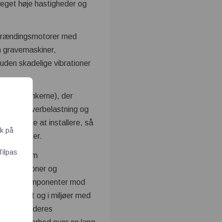
 meget høje hastigheder og
orbrændingsmotorer med
m gravemaskiner,
 uden skadelige vibrationer
s. en nylonkerne), der
tet mod overbelastning og
e og nemme at installere, så
ik på
ftscyklusser.
Tilpas
han) mellem
 og vibrationer og
re maskinkomponenter mod
øjt moment og i miljøer med
og bevarer deres