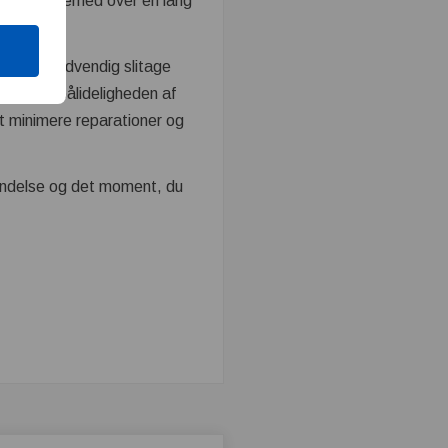
driftssikkerhed over en lang
hindre unødvendig slitage
iteten og pålideligheden af
at minimere reparationer og
nvendelse og det moment, du