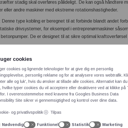
e kræfter stadig skal overføres pålideligt. De kan også håndtere
ner eller andre maskiner med ekstreme rotationshastigheder.
:
Denne type kobling er beregnet til at forbinde blandt andet f
statiske drivsystemer, for eksempel i entreprenørmaskiner såso
 betonpumper. De er designet til at sikre optimal kraftoverførsel
r er torsionelt fleksible og indeholder specielle materialer (f.ek
ruger cookies
ed at isolere disse vibrationer er både motor og pumpe beskyt
ger cookies og lignende teknologier for at give dig en personlig
iden for hele drivlinjen. Hydrostatiske koblinger er også kompakt
ngoplevelse, personlig reklame og for at analysere vores webtrafik. Kl
, samtidig med at de kan modstå høje belastninger over lange dri
ter alle og luk', hvis du ønsker at tillade alle cookies. Alternativt kan du
 hvilke typer cookies du vil acceptere eller deaktivere ved at klikke på 
astisk kobling bruger “gummilignende elementer” (ofte polyuret
for. I overensstemmelse med kravene fra
Googles Business Data
ve fleksibilitet. Den største fordel er evnen til at absorbere stød
sibility Site
sikrer vi gennemsigtighed og kontrol over dine data.
radiale forskydninger. Dette beskytter både koblingen og and
okie- og privatlivspolitik
Tilpas
ne type kobling opfylder en vigtig funktion i applikationer med h
e. Dens elastiske elementer er slidstærke, kemikalieresistente 
Nødvendig
Funktionel
Statistik
Marketing