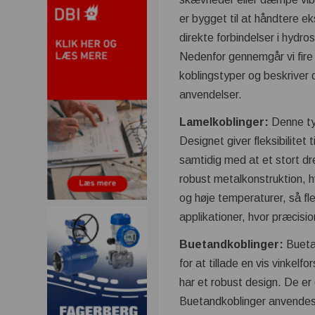
er bygget til at håndtere 
direkte forbindelser i hydro
Nedenfor gennemgår vi fire
koblingstyper og beskriver 
anvendelser.
Lamelkoblinger:
Denne typ
Designet giver fleksibilitet
samtidig med at et stort d
robust metalkonstruktion, 
og høje temperaturer, så fle
applikationer, hvor præcisi
Buetandkoblinger:
Bueta
for at tillade en vis vinke
har et robust design. De er 
Buetandkoblinger anvendes 