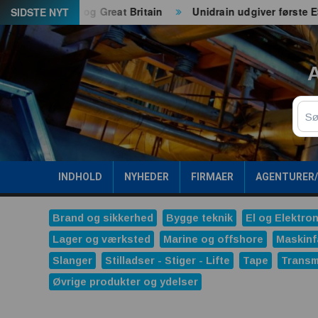
Spring
 både EU og Great Britain
Unidrain udgiver første ESG-rap
SIDSTE NYT
til
indhold
A
Sø
INDHOLD
NYHEDER
FIRMAER
AGENTURER
Brand og sikkerhed
Bygge teknik
El og Elektron
Lager og værksted
Marine og offshore
Maskinf
Slanger
Stilladser - Stiger - Lifte
Tape
Transm
Øvrige produkter og ydelser