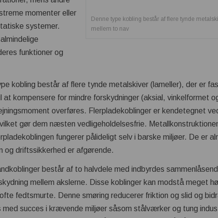
ekstreme momenter eller
Denne type kobling består af flere tynde metalski
statiske systemer.
mellem to nav
 almindelige
deres funktioner og
e kobling består af flere tynde metalskiver (lameller), der er f
 til at kompensere for mindre forskydninger (aksial, vinkelformet o
rejningsmoment overføres. Flerpladekoblinger er kendetegnet v
hvilket gør dem næsten vedligeholdelsesfrie. Metallkonstruktio
rpladekoblingen fungerer pålideligt selv i barske miljøer. De er alm
on og driftssikkerhed er afgørende.
ndkoblinger består af to halvdele med indbyrdes sammenlåsen
lforskydning mellem akslerne. Disse koblinger kan modstå meget 
ofte fedtsmurte. Denne smøring reducerer friktion og slid og bidra
med succes i krævende miljøer såsom stålværker og tung industr