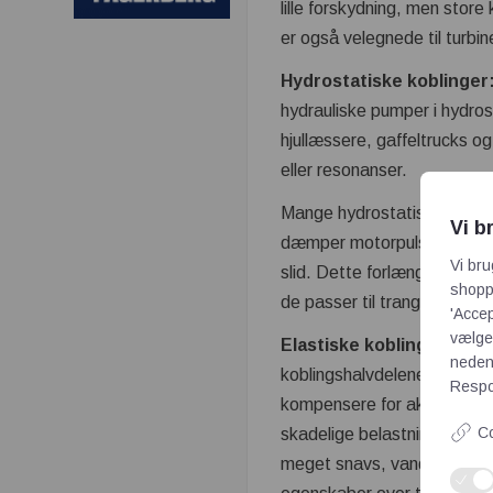
lille forskydning, men stor
er også velegnede til turbi
Hydrostatiske koblinger
hydrauliske pumper i hydro
hjullæssere, gaffeltrucks og
eller resonanser.
Mange hydrostatiske koblinge
Vi b
dæmper motorpulseringer. V
Vi bru
slid. Dette forlænger levet
shoppi
de passer til trange steder
'Accep
vælge,
Elastiske koblinger:
En el
neden
koblingshalvdelene for at gi
Respon
kompensere for aksiale og 
Co
skadelige belastninger. Den
meget snavs, vand eller oli