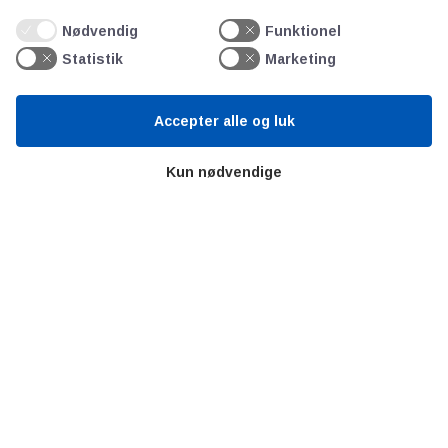
Bitva
Nødvendig
Funktionel
Videncentre
Statistik
Marketing
Litteratur
Forkortelser
Accepter alle og luk
Ståbi
Kun nødvendige
Værd at besøge
Alltomteknikindustrin
Altombyen
Altomhjemmet
Lidt af hvert…
Omregn enheder – udvalgte måleenheder