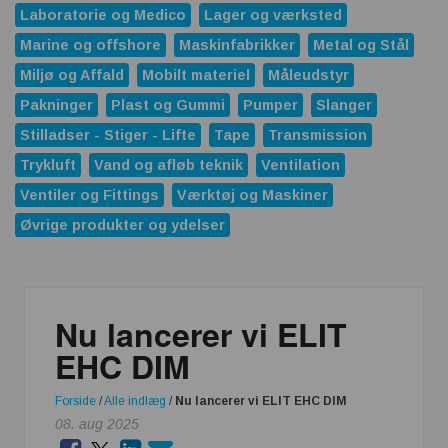
Laboratorie og Medico
Lager og værksted
Marine og offshore
Maskinfabrikker
Metal og Stål
Miljø og Affald
Mobilt materiel
Måleudstyr
Pakninger
Plast og Gummi
Pumper
Slanger
Stilladser - Stiger - Lifte
Tape
Transmission
Trykluft
Vand og afløb teknik
Ventilation
Ventiler og Fittings
Værktøj og Maskiner
Øvrige produkter og ydelser
Nu lancerer vi ELIT
EHC DIM
Forside
/
Alle indlæg
/
Nu lancerer vi ELIT EHC DIM
08. aug 2025