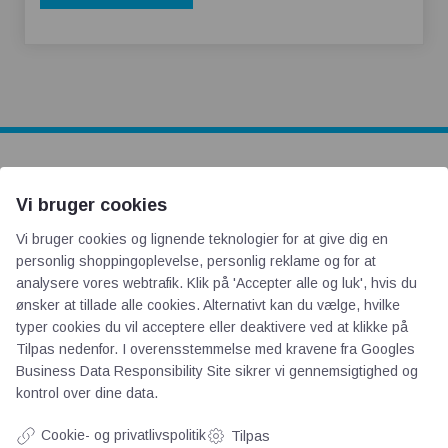
AOT
Vi bruger cookies
Vi bruger cookies og lignende teknologier for at give dig en
Om os
personlig shoppingoplevelse, personlig reklame og for at
Priser
analysere vores webtrafik. Klik på 'Accepter alle og luk', hvis du
Kontakt
ønsker at tillade alle cookies. Alternativt kan du vælge, hvilke
Persondata
typer cookies du vil acceptere eller deaktivere ved at klikke på
Tilpas nedenfor. I overensstemmelse med kravene fra
Googles
Business Data Responsibility Site
sikrer vi gennemsigtighed og
Videncentre
kontrol over dine data.
Cookie- og privatlivspolitik
Tilpas
Teknologisk Institut