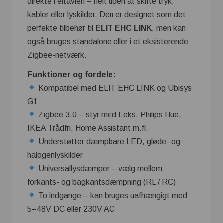
direkte i eltavlen – helt uden at skifte tryk,
kabler eller lyskilder. Den er designet som det
perfekte tilbehør til
ELIT EHC LINK
, men kan
også bruges standalone eller i et eksisterende
Zigbee-netværk.
Funktioner og fordele:
Kompatibel med ELIT EHC LINK og Ubisys
G1
Zigbee 3.0 – styr med f.eks. Philips Hue,
IKEA Trådfri, Home Assistant m.fl.
Understøtter dæmpbare LED, gløde- og
halogenlyskilder
Universallysdæmper – vælg mellem
forkants- og bagkantsdæmpning (RL / RC)
To indgange – kan bruges uafhængigt med
5–48V DC eller 230V AC