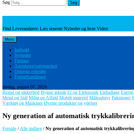
Søg
Søg
Leverandører, Nyheder og Viden
Find Leverandører, Læs seneste Nyheder og hent Viden
Menu
Indhold
Nyheder
Firmaer
Agenturer/varemærker
Omregn enheder
Formelsamlinger
fredag, august 07, 2026
Brand og sikkerhed
Bygge teknik
El og Elektronik
Emballage
Energi
Metal og Stål
Miljø og Affald
Mobilt materiel
Måleudstyr
Pakninger
Værktøj og Maskiner
Øvrige produkter og ydelser
Ny generation af automatisk trykkalibrerin
Forside
/
Alle indlæg
/
Ny generation af automatisk trykkalibrering