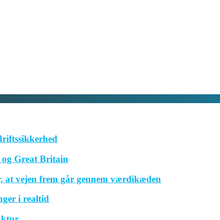
driftssikkerhed
og Great Britain
r, at vejen frem går gennem værdikæden
ger i realtid
uktur