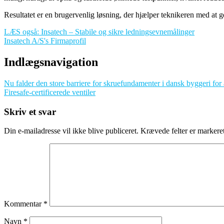
Resultatet er en brugervenlig løsning, der hjælper teknikeren med at 
LÆS også: Insatech – Stabile og sikre ledningsevnemålinger
Insatech A/S's Firmaprofil
Indlægsnavigation
Nu falder den store barriere for skruefundamenter i dansk byggeri for 
Firesafe-certificerede ventiler
Skriv et svar
Din e-mailadresse vil ikke blive publiceret.
Krævede felter er marker
Kommentar
*
Navn
*