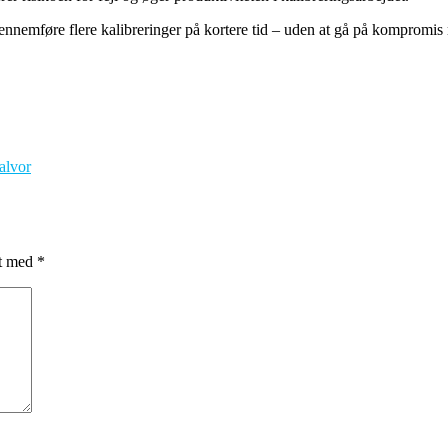
gennemføre flere kalibreringer på kortere tid – uden at gå på kompromi
alvor
et med
*