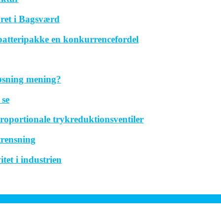
ret i Bagsværd
 batteripakke en konkurrencefordel
løsning mening?
 se
roportionale trykreduktionsventiler
trensning
tet i industrien