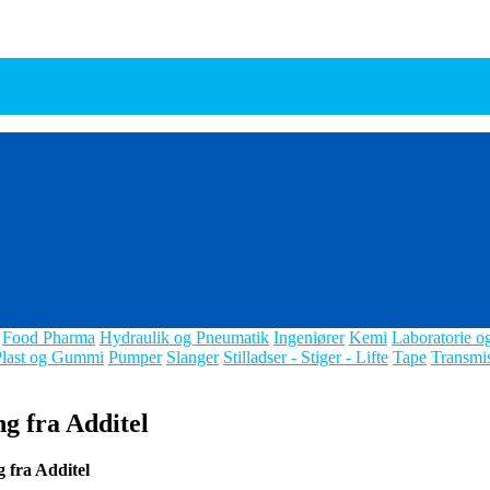
Food Pharma
Hydraulik og Pneumatik
Ingeniører
Kemi
Laboratorie o
Plast og Gummi
Pumper
Slanger
Stilladser - Stiger - Lifte
Tape
Transmi
g fra Additel
 fra Additel