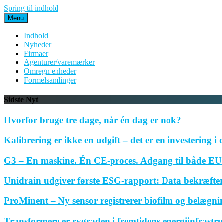
Spring til indhold
Menu
Indhold
Nyheder
Firmaer
Agenturer/varemærker
Omregn enheder
Formelsamlinger
Sidste Nyt
Hvorfor bruge tre dage, når én dag er nok?
Kalibrering er ikke en udgift – det er en investering i 
G3 – En maskine. Én CE-proces. Adgang til både EU 
Unidrain udgiver første ESG-rapport: Data bekræfte
ProMinent – Ny sensor registrerer biofilm og belægnin
Transformere er rygraden i fremtidens energiinfrastr