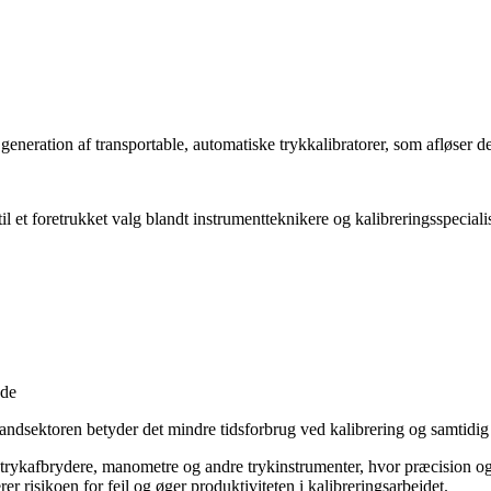
ration af transportable, automatiske trykkalibratorer, som afløser 
il et foretrukket valg blandt instrumentteknikere og kalibreringsspecial
jde
vandsektoren betyder det mindre tidsforbrug ved kalibrering og samtidi
re, trykafbrydere, manometre og andre trykinstrumenter, hvor præcision 
er risikoen for fejl og øger produktiviteten i kalibreringsarbejdet.