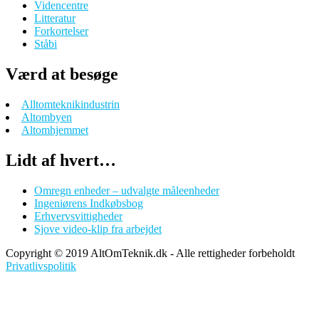
Videncentre
Litteratur
Forkortelser
Ståbi
Værd at besøge
Alltomteknikindustrin
Altombyen
Altomhjemmet
Lidt af hvert…
Omregn enheder – udvalgte måleenheder
Ingeniørens Indkøbsbog
Erhvervsvittigheder
Sjove video-klip fra arbejdet
Copyright © 2019 AltOmTeknik.dk - Alle rettigheder forbeholdt
Privatlivspolitik