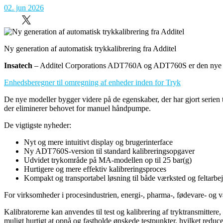
02. jun 2026
Ny generation af automatisk trykkalibrering fra Additel
Insatech
– Additel Corporations ADT760A og ADT760S er den nye gene
Enhedsberegner til omregning af enheder inden for Tryk
De nye modeller bygger videre på de egenskaber, der har gjort serien t
der eliminerer behovet for manuel håndpumpe.
De vigtigste nyheder:
Nyt og mere intuitivt display og brugerinterface
Ny ADT760S-version til standard kalibreringsopgaver
Udvidet trykområde på MA-modellen op til 25 bar(g)
Hurtigere og mere effektiv kalibreringsproces
Kompakt og transportabel løsning til både værksted og feltarbe
For virksomheder i procesindustrien, energi-, pharma-, fødevare- og 
Kalibratorerne kan anvendes til test og kalibrering af tryktransmitte
muligt hurtigt at opnå og fastholde ønskede testpunkter, hvilket reducer