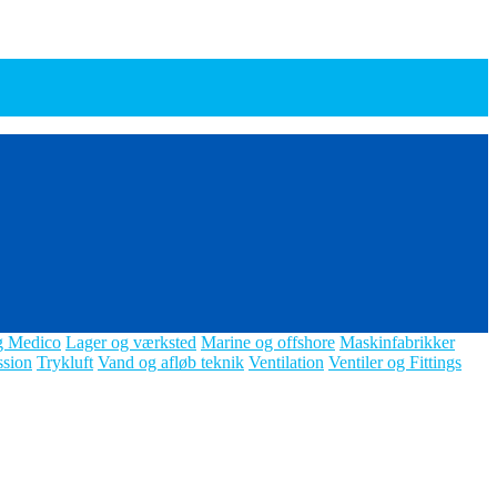
g Medico
Lager og værksted
Marine og offshore
Maskinfabrikker
ssion
Trykluft
Vand og afløb teknik
Ventilation
Ventiler og Fittings