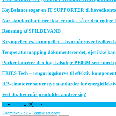
KeyBalance søger en IT SUPPORTER til hovedkonto
Når standardbatterier ikke er nok – så er den rigtige
Rensning af SPILDEVAND
Krympeflex vs. strømpeflex – hvornår giver hvilken 
Temperaturmapping dokumenterer det, øjet ikke kan
Parker lancerer den højst alsidige PE06M-serie med p
FRIES Tech – rengøringskurve til effektiv komponen
IE5-elmotorer sætter nye standarder for energieffektivi
Ved du, hvornår produktet ændrer sig?
Facebook
Twitter
Linkedin
Altomteknik.dk – Teknisk set bedre