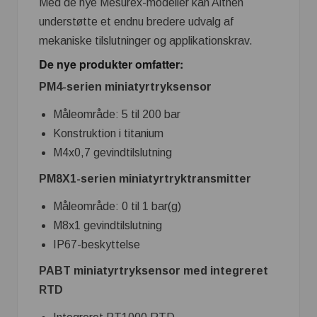
Med de nye Mesurex-modeller kan Althen
understøtte et endnu bredere udvalg af
mekaniske tilslutninger og applikationskrav.
De nye produkter omfatter:
PM4-serien miniatyrtryksensor
Måleområde: 5 til 200 bar
Konstruktion i titanium
M4x0,7 gevindtilslutning
PM8X1-serien miniatyrtryktransmitter
Måleområde: 0 til 1 bar(g)
M8x1 gevindtilslutning
IP67-beskyttelse
PABT miniatyrtryksensor med integreret
RTD