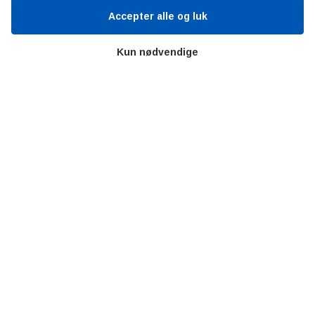
Videncentre
Accepter alle og luk
Teknologisk Institut
Kun nødvendige
Bitva
Videncentre
Litteratur
Forkortelser
Ståbi
Værd at besøge
Alltomteknikindustrin
Altombyen
Altomhjemmet
Lidt af hvert…