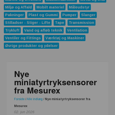
Miljø og Affald
Mobilt materiel
Måleudstyr
Pakninger
Plast og Gummi
Pumper
Slanger
Stilladser - Stiger - Lifte
Tape
Transmission
Trykluft
Vand og afløb teknik
Ventilation
Ventiler og Fittings
Værktøj og Maskiner
Øvrige produkter og ydelser
Nye
miniatyrtryksensorer
fra Mesurex
Forside
/
Alle indlæg
/
Nye miniatyrtryksensorer fra
Mesurex
02. jun 2026