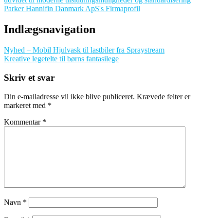
Parker Hannifin Danmark ApS's Firmaprofil
Indlægsnavigation
Nyhed – Mobil Hjulvask til lastbiler fra Spraystream
Kreative legetelte til børns fantasilege
Skriv et svar
Din e-mailadresse vil ikke blive publiceret.
Krævede felter er
markeret med
*
Kommentar
*
Navn
*