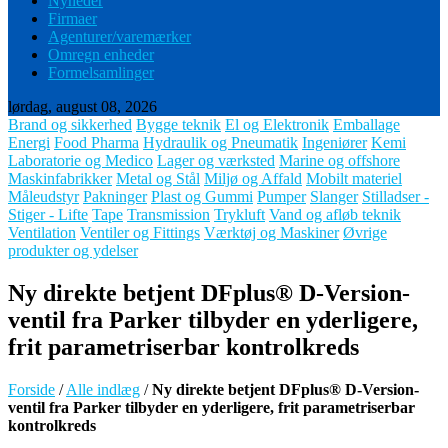
Nyheder
Firmaer
Agenturer/varemærker
Omregn enheder
Formelsamlinger
lørdag, august 08, 2026
Brand og sikkerhed
Bygge teknik
El og Elektronik
Emballage
Energi
Food Pharma
Hydraulik og Pneumatik
Ingeniører
Kemi
Laboratorie og Medico
Lager og værksted
Marine og offshore
Maskinfabrikker
Metal og Stål
Miljø og Affald
Mobilt materiel
Måleudstyr
Pakninger
Plast og Gummi
Pumper
Slanger
Stilladser -
Stiger - Lifte
Tape
Transmission
Trykluft
Vand og afløb teknik
Ventilation
Ventiler og Fittings
Værktøj og Maskiner
Øvrige
produkter og ydelser
Ny direkte betjent DFplus® D-Version-
ventil fra Parker tilbyder en yderligere,
frit parametriserbar kontrolkreds
Forside
/
Alle indlæg
/
Ny direkte betjent DFplus® D-Version-
ventil fra Parker tilbyder en yderligere, frit parametriserbar
kontrolkreds