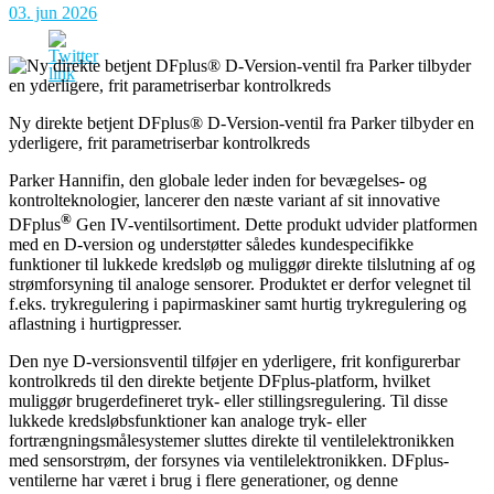
03. jun 2026
Ny direkte betjent DFplus® D-Version-ventil fra Parker tilbyder en
yderligere, frit parametriserbar kontrolkreds
Parker Hannifin, den globale leder inden for bevægelses- og
kontrolteknologier, lancerer den næste variant af sit innovative
®
DFplus
Gen IV-ventilsortiment. Dette produkt udvider platformen
med en D-version og understøtter således kundespecifikke
funktioner til lukkede kredsløb og muliggør direkte tilslutning af og
strømforsyning til analoge sensorer. Produktet er derfor velegnet til
f.eks. trykregulering i papirmaskiner samt hurtig trykregulering og
aflastning i hurtigpresser.
Den nye D-versionsventil tilføjer en yderligere, frit konfigurerbar
kontrolkreds til den direkte betjente DFplus-platform, hvilket
muliggør brugerdefineret tryk- eller stillingsregulering. Til disse
lukkede kredsløbsfunktioner kan analoge tryk- eller
fortrængningsmålesystemer sluttes direkte til ventilelektronikken
med sensorstrøm, der forsynes via ventilelektronikken. DFplus-
ventilerne har været i brug i flere generationer, og denne