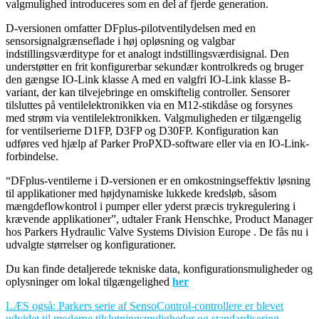
valgmulighed introduceres som en del af fjerde generation.
D-versionen omfatter DFplus-pilotventilydelsen med en
sensorsignalgrænseflade i høj opløsning og valgbar
indstillingsværditype for et analogt indstillingsværdisignal. Den
understøtter en frit konfigurerbar sekundær kontrolkreds og bruger
den gængse IO-Link klasse A med en valgfri IO-Link klasse B-
variant, der kan tilvejebringe en omskiftelig controller. Sensorer
tilsluttes på ventilelektronikken via en M12-stikdåse og forsynes
med strøm via ventilelektronikken. Valgmuligheden er tilgængelig
for ventilserierne D1FP, D3FP og D30FP. Konfiguration kan
udføres ved hjælp af Parker ProPXD-software eller via en IO-Link-
forbindelse.
“DFplus-ventilerne i D-versionen er en omkostningseffektiv løsning
til applikationer med højdynamiske lukkede kredsløb, såsom
mængdeflowkontrol i pumper eller yderst præcis trykregulering i
krævende applikationer”, udtaler Frank Henschke, Product Manager
hos Parkers Hydraulic Valve Systems Division Europe . De fås nu i
udvalgte størrelser og konfigurationer.
Du kan finde detaljerede tekniske data, konfigurationsmuligheder og
oplysninger om lokal tilgængelighed
her
LÆS også: Parkers serie af SensoControl-controllere er blevet
udvidet til moderne tilslutningsmuligheder og standardisering