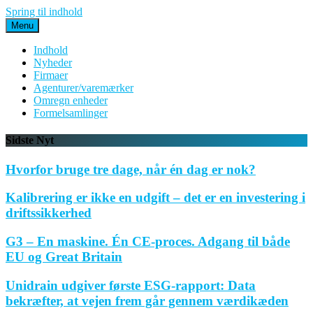
Spring til indhold
Menu
Indhold
Nyheder
Firmaer
Agenturer/varemærker
Omregn enheder
Formelsamlinger
Sidste Nyt
Hvorfor bruge tre dage, når én dag er nok?
Kalibrering er ikke en udgift – det er en investering i
driftssikkerhed
G3 – En maskine. Én CE-proces. Adgang til både
EU og Great Britain
Unidrain udgiver første ESG-rapport: Data
bekræfter, at vejen frem går gennem værdikæden