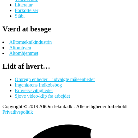
Litteratur
Forkortelser
Ståbi
Værd at besøge
Alltomteknikindustrin
Altombyen
Altomhjemmet
Lidt af hvert…
Omregn enheder – udvalgte måleenheder
Ingeniørens Indkøbsbog
Erhvervsvittigheder
Sjove video-klip fra arbejdet
Copyright © 2019 AltOmTeknik.dk - Alle rettigheder forbeholdt
Privatlivspolitik