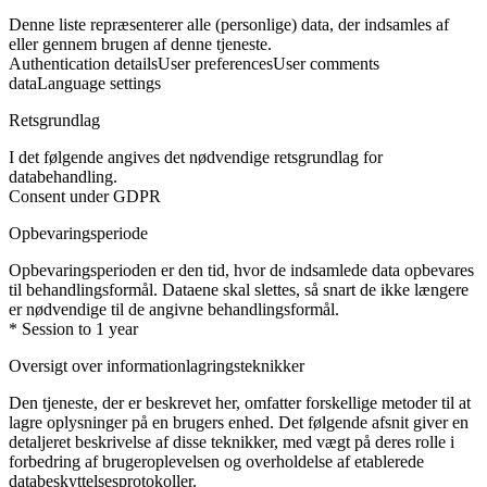
Denne liste repræsenterer alle (personlige) data, der indsamles af
eller gennem brugen af denne tjeneste.
Authentication details
User preferences
User comments
data
Language settings
Retsgrundlag
I det følgende angives det nødvendige retsgrundlag for
databehandling.
Consent under GDPR
Opbevaringsperiode
Opbevaringsperioden er den tid, hvor de indsamlede data opbevares
til behandlingsformål. Dataene skal slettes, så snart de ikke længere
er nødvendige til de angivne behandlingsformål.
* Session to 1 year
Oversigt over informationlagringsteknikker
Den tjeneste, der er beskrevet her, omfatter forskellige metoder til at
lagre oplysninger på en brugers enhed. Det følgende afsnit giver en
detaljeret beskrivelse af disse teknikker, med vægt på deres rolle i
forbedring af brugeroplevelsen og overholdelse af etablerede
databeskyttelsesprotokoller.