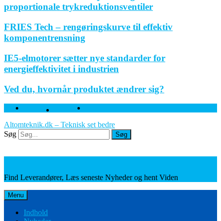
proportionale trykreduktionsventiler
FRIES Tech – rengøringskurve til effektiv
komponentrensning
IE5-elmotorer sætter nye standarder for
energieffektivitet i industrien
Ved du, hvornår produktet ændrer sig?
Facebook
Twitter
Linkedin
Altomteknik.dk – Teknisk set bedre
Søg
Søg
Leverandører, Nyheder og Viden
Find Leverandører, Læs seneste Nyheder og hent Viden
Menu
Indhold