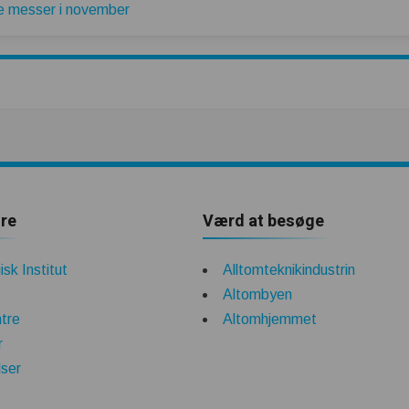
re messer i november
re
Værd at besøge
sk Institut
Alltomteknikindustrin
Altombyen
tre
Altomhjemmet
r
lser