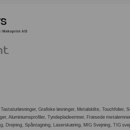
/S
/
Mekoprint A/S
astaturløsninger, Grafiske løsninger, Metalskilte, Touchfolier, 
ninger, Aluminiumsprofiler, Tyndepladeemner, Fræsede metalemn
, Drejning, Spåntagning, Laserskæring, MIG Svejning, TIG svej