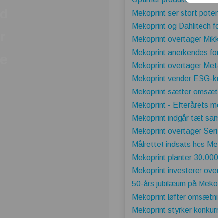
d
Mekoprint ser stort poten
Mekoprint og Dahlitech f
r
Mekoprint overtager Mikke
Mekoprint anerkendes for 
e
Mekoprint overtager Meta
Mekoprint vender ESG-kra
Mekoprint sætter omsætn
Mekoprint - Efterårets m
Mekoprint indgår tæt sa
Mekoprint overtager Seri
Målrettet indsats hos Mek
Mekoprint planter 30.000
Mekoprint investerer over 
50-års jubilæum på Meko
Mekoprint løfter omsætni
Mekoprint styrker konkur