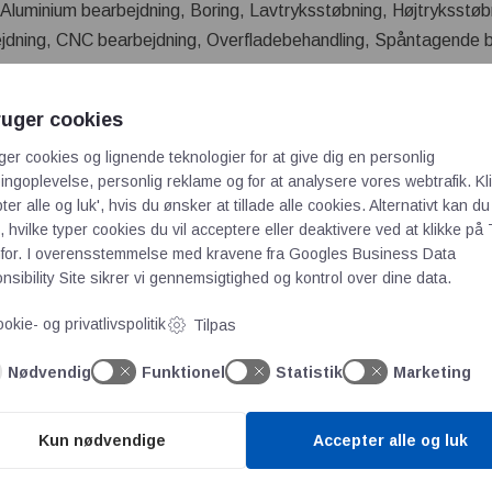
 Aluminium bearbejdning, Boring, Lavtryksstøbning, Højtryksstøb
jdning, CNC bearbejdning, Overfladebehandling, Spåntagende 
RFEKTE PARTNER
eproducerende højteknologisk virksomhed med fokus på innovati
ruger cookies
everandører. De kundespecifikke løsninger, der skabes sammen 
ger cookies og lignende teknologier for at give dig en personlig
s mål og den ideelle kombination og udnyttelse af egne og kunde
ngoplevelse, personlig reklame og for at analysere vores webtrafik. Kl
tner – der sikrer, at du altid kommer effektivt fra idé til endelig
ter alle og luk', hvis du ønsker at tillade alle cookies. Alternativt kan du
 hvilke typer cookies du vil acceptere eller deaktivere ved at klikke på 
for. I overensstemmelse med kravene fra
Googles Business Data
sibility Site
sikrer vi gennemsigtighed og kontrol over dine data.
Mekoprint A/S
okie- og privatlivspolitik
Tilpas
Nødvendig
Funktionel
Statistik
Marketing
 A/S
us på CO₂-reduktion
Kun nødvendige
Accepter alle og luk
raliseret produktion
 box-build løsninger