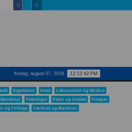
Facebook
Linkedin
Twitter
uktur
fredag, august 07, 2026
12:12:43 PM
atik
Ingeniører
Kemi
Laboratorie og Medico
åleudstyr
Pakninger
Plast og Gummi
Pumper
er og Fittings
Værktøj og Maskiner