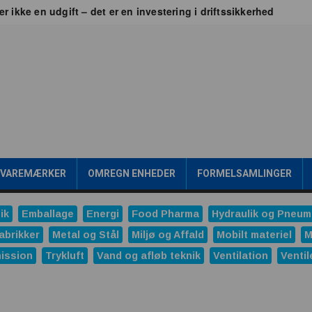
er ikke en udgift – det er en investering i driftssikkerhed
 Britain
jen frem går gennem værdikæden
ealtid
Transformere er rygraden i fremtidens energiinfrastr
gsværd
ipakke en konkurrencefordel
Rensning af SPILDEVAND
 mening?
/VAREMÆRKER
OMREGN ENHEDER
FORMELSAMLINGER
onale trykreduktionsventiler
ng
ik
Emballage
Energi
Food Pharma
Hydraulik og Pneum
ndustrien
Ved du, hvornår produktet ændrer sig?
abrikker
Metal og Stål
Miljø og Affald
Mobilt materiel
M
ission
Trykluft
Vand og afløb teknik
Ventilation
Ventil