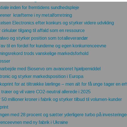
tiale inden for fremtidens sundhedspleje
orener kræfterne i ny metalforretning
lsen Electronics efter konkurs og styrker videre udvikling
cirkulær tilgang til affald som en ressource
lwo og styrker position som totalleverandør
v til en fordel for kunderne og egen konkurrenceevne
ingsrekord trods vanskelige markedsforhold
esser
marbejde med Bioservo om avanceret hjælpemiddel
tronic og styrker markedsposition i Europa
oprint for at tiltrække lærlinge – men alt for få unge tager en 
 træer og vil være CO2-neutral allerede i 2025
50 millioner kroner i fabrik og styrker tilbud til volumen-kunder
print
ngen med 28 procent og sætter yderligere turbo på investeringe
renceevnen med ny fabrik i Ukraine