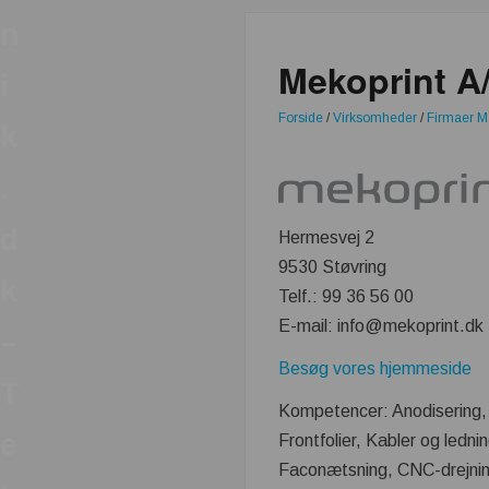
n
Mekoprint A
i
Forside
/
Virksomheder
/
Firmaer M
k
.
d
Hermesvej 2
9530 Støvring
k
Telf.: 99 36 56 00
E-mail: info@mekoprint.dk
–
Besøg vores hjemmeside
T
Kompetencer: Anodisering, T
e
Frontfolier, Kabler og led
Faconætsning, CNC-drejning