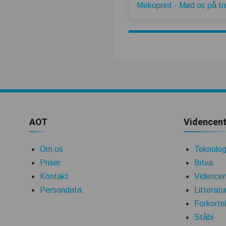
Mekoprint - Mød os på t
AOT
Videncent
Om os
Teknologi
Priser
Bitva
Kontakt
Videncen
Persondata
Litteratu
Forkorte
Ståbi