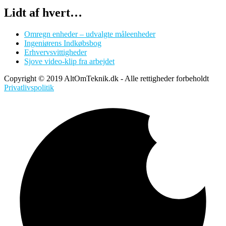
Lidt af hvert…
Omregn enheder – udvalgte måleenheder
Ingeniørens Indkøbsbog
Erhvervsvittigheder
Sjove video-klip fra arbejdet
Copyright © 2019 AltOmTeknik.dk - Alle rettigheder forbeholdt
Privatlivspolitik