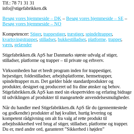
Tlf.: 78 71 31 31
info@stigefabrikken.dk
Besøg vores hjemmeside – DK
–
Besøg vores hjemmeside – SE
–
Besøg vores hjemmeside – NO
Kompetencer:
Stiger
,
trappestiger
,
træstiger
,
spindeltrapper
,
kvartsvingstrapper
,
stilladser
,
bukkestilladser
,
platforme,
trapper
,
værn
,
gelænder
Stigefabrikken.dk ApS har Danmarks største udvalg af stiger,
stilladser, platforme og trapper – til private og erhverv.
Virksomheden har et bredt program inden for trappestiger,
hejsestiger, foldestilladser, arbejdsplatforme, hemsetrapper,
spindeltrapper m.m. Det gælder både standardprodukter og
produkter, designet og produceret ud fra dine ønsker og behov.
Stigefabrikken.dk ApS kan med sin ekspertviden og erfaring bidrage
til udviklingen af produkter til mangeartede anvendelsesmuligheder.
Når du handler med Stigefabrikken.dk ApS får du (gennemtestede
og godkendte) produkter af høj kvalitet, hurtig levering og
kompetent rådgivning om alt fra valg af rette produkt til
arbejdssikkerhed ved brug af stiger, stilladser, platforme og trapper.
Du er, med andre ord, garanteret ”Sikkerhed i højden”