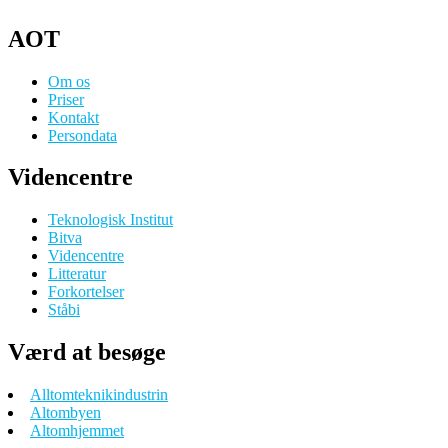
AOT
Om os
Priser
Kontakt
Persondata
Videncentre
Teknologisk Institut
Bitva
Videncentre
Litteratur
Forkortelser
Ståbi
Værd at besøge
Alltomteknikindustrin
Altombyen
Altomhjemmet