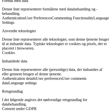
Formål med data
Denne liste repræsenterer formålene med dataindsamling og -
behandling.
Authentication
User Preferences
Commenting Functionality
Language
Settings
Anvendte teknologier
Denne liste repræsenterer alle teknologier, som denne tjeneste bruger
til at indsamle data. Typiske teknologier er cookies og pixels, der er
placeret i browseren.
Cookies
Indsamlede data
Denne liste repræsenterer alle (personlige) data, der indsamles af
eller gennem brugen af denne tjeneste.
Authentication details
User preferences
User comments
data
Language settings
Retsgrundlag
I det følgende angives det nødvendige retsgrundlag for
databehandling.
Consent under GDPR