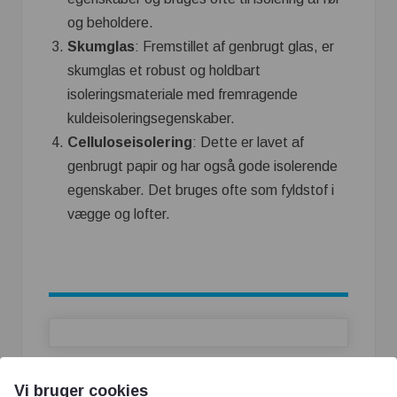
og beholdere.
Skumglas
: Fremstillet af genbrugt glas, er
skumglas et robust og holdbart
isoleringsmateriale med fremragende
kuldeisoleringsegenskaber.
Celluloseisolering
: Dette er lavet af
genbrugt papir og har også gode isolerende
egenskaber. Det bruges ofte som fyldstof i
vægge og lofter.
Vi bruger cookies