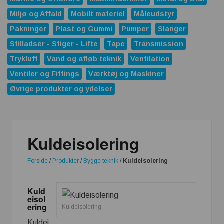
Miljø og Affald
Mobilt materiel
Måleudstyr
Pakninger
Plast og Gummi
Pumper
Slanger
Stilladser - Stiger - Lifte
Tape
Transmission
Trykluft
Vand og afløb teknik
Ventilation
Ventiler og Fittings
Værktøj og Maskiner
Øvrige produkter og ydelser
Kuldeisolering
Forside
/
Produkter
/
Bygge teknik
/
Kuldeisolering
Kuld
eisol
ering
Kuldeisolering
Kuldei