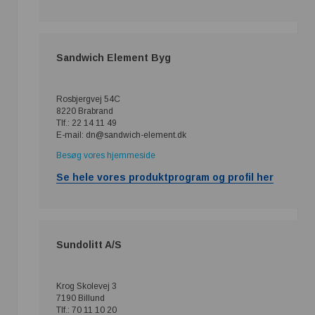
Sandwich Element Byg
Rosbjergvej 54C
8220 Brabrand
Tlf.: 22 14 11 49
E-mail: dn@sandwich-element.dk
Besøg vores hjemmeside
Se hele vores produktprogram og profil her
Sundolitt A/S
Krog Skolevej 3
7190 Billund
Tlf.: 70 11 10 20