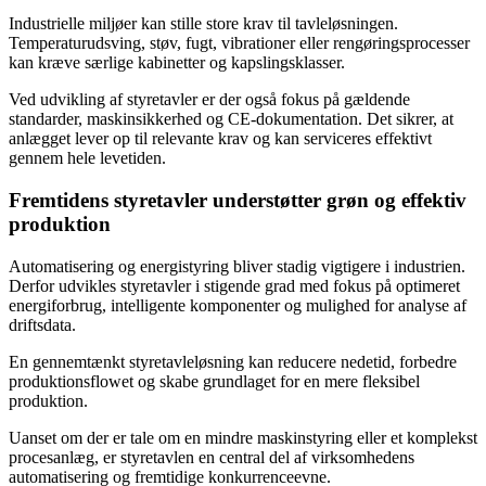
Industrielle miljøer kan stille store krav til tavleløsningen.
Temperaturudsving, støv, fugt, vibrationer eller rengøringsprocesser
kan kræve særlige kabinetter og kapslingsklasser.
Ved udvikling af styretavler er der også fokus på gældende
standarder, maskinsikkerhed og CE-dokumentation. Det sikrer, at
anlægget lever op til relevante krav og kan serviceres effektivt
gennem hele levetiden.
Fremtidens styretavler understøtter grøn og effektiv
produktion
Automatisering og energistyring bliver stadig vigtigere i industrien.
Derfor udvikles styretavler i stigende grad med fokus på optimeret
energiforbrug, intelligente komponenter og mulighed for analyse af
driftsdata.
En gennemtænkt styretavleløsning kan reducere nedetid, forbedre
produktionsflowet og skabe grundlaget for en mere fleksibel
produktion.
Uanset om der er tale om en mindre maskinstyring eller et komplekst
procesanlæg, er styretavlen en central del af virksomhedens
automatisering og fremtidige konkurrenceevne.