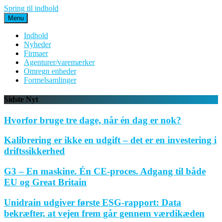
Spring til indhold
Menu
Indhold
Nyheder
Firmaer
Agenturer/varemærker
Omregn enheder
Formelsamlinger
Sidste Nyt
Hvorfor bruge tre dage, når én dag er nok?
Kalibrering er ikke en udgift – det er en investering i
driftssikkerhed
G3 – En maskine. Én CE-proces. Adgang til både
EU og Great Britain
Unidrain udgiver første ESG-rapport: Data
bekræfter, at vejen frem går gennem værdikæden