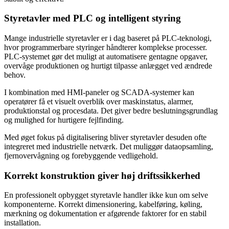
Styretavler med PLC og intelligent styring
Mange industrielle styretavler er i dag baseret på PLC-teknologi,
hvor programmerbare styringer håndterer komplekse processer.
PLC-systemet gør det muligt at automatisere gentagne opgaver,
overvåge produktionen og hurtigt tilpasse anlægget ved ændrede
behov.
I kombination med HMI-paneler og SCADA-systemer kan
operatører få et visuelt overblik over maskinstatus, alarmer,
produktionstal og procesdata. Det giver bedre beslutningsgrundlag
og mulighed for hurtigere fejlfinding.
Med øget fokus på digitalisering bliver styretavler desuden ofte
integreret med industrielle netværk. Det muliggør dataopsamling,
fjernovervågning og forebyggende vedligehold.
Korrekt konstruktion giver høj driftssikkerhed
En professionelt opbygget styretavle handler ikke kun om selve
komponenterne. Korrekt dimensionering, kabelføring, køling,
mærkning og dokumentation er afgørende faktorer for en stabil
installation.