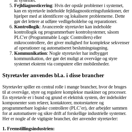
af systemet.
Fejldiagnosticering
: Hvis der opstår problemer i systemet,
kan en styretavle indeholde fejldiagnosticeringsfunktioner, der
hjælper med at identificere og lokalisere problemerne. Dette
gør det lettere at udføre vedligeholdelse og reparationer.
Kontrollogik
: Avancerede styretavler kan indeholde
kontrollogik og programmerbare kontrolsystemer, såsom
PLC'er (Programmable Logic Controllers) eller
mikrocontrollere, der giver mulighed for komplekse sekvenser
af operationer og automatiseret beslutningstagning.
Kommunikation
: Nogle styretavler har indbygget
kommunikation, der gør det muligt at overvåge og styre
systemet eksternt via computere eller mobilenheder.
Styretavler anvendes bl.a. i disse brancher
Styretavler spiller en central rolle i mange brancher, hvor de bruges
til at overvåge, styre og regulere komplekse maskiner og processer.
En styretavle er i bund og grund et elektrisk system, der indeholder
komponenter som relæer, kontaktorer, motorstartere og
programmerbare logiske controllere (PLC’er), der arbejder sammen
for at automatisere og sikre drift af forskellige industrielle systemer.
Her er nogle af de vigtigste brancher, der anvender styretavler:
1. Fremstillingsindustrien: