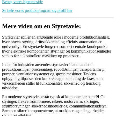
Besøg vores hjemmeside
Se hele vores produktprogram og profil her
Mere viden om en Styretavle:
Styretavler spiller en afgørende rolle i moderne produktionsanlæg,
hvor præcis styring, driftssikkerhed og effektiv automation er
nødvendigt. En styretavle fungerer som det centrale knudepunkt,
hvor elektriske komponenter, styringer og kommunikationsenheder
samles for at kontrollere maskiner og processer.
Inden for industrien anvendes styretavler blandt andet til
produktionslinjer, procesanlæg, robotløsninger, transportanlæg,
pumper, ventilationssystemer og specialmaskiner. Tavlens
opbygning tilpasses den konkrete applikation og de krav, som
virksomheden stiller til funktionalitet, sikkerhed og fremtidig
udvidelse.
En moderne styretavle består typisk af komponenter som PLC-
styringer, frekvensomformere, relæer, motorværn, sikringer,
strømforsyninger, sikkerhedsmoduler og kommunikationsudstyr.
Sammen sikrer komponenterne, at maskiner og anlæg arbejder
stabilt og effektivt.