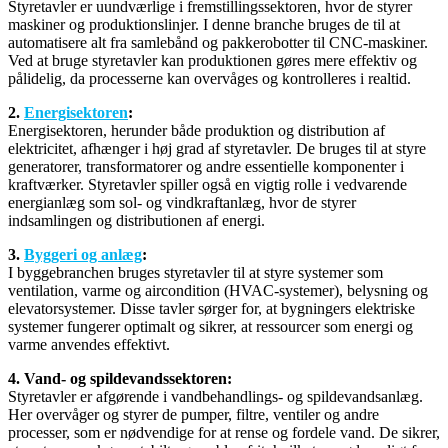
Styretavler er uundværlige i fremstillingssektoren, hvor de styrer
maskiner og produktionslinjer. I denne branche bruges de til at
automatisere alt fra samlebånd og pakkerobotter til CNC-maskiner.
Ved at bruge styretavler kan produktionen gøres mere effektiv og
pålidelig, da processerne kan overvåges og kontrolleres i realtid.
2.
Energisektoren
:
Energisektoren, herunder både produktion og distribution af
elektricitet, afhænger i høj grad af styretavler. De bruges til at styre
generatorer, transformatorer og andre essentielle komponenter i
kraftværker. Styretavler spiller også en vigtig rolle i vedvarende
energianlæg som sol- og vindkraftanlæg, hvor de styrer
indsamlingen og distributionen af energi.
3.
Byggeri og anlæg
:
I byggebranchen bruges styretavler til at styre systemer som
ventilation, varme og aircondition (HVAC-systemer), belysning og
elevatorsystemer. Disse tavler sørger for, at bygningers elektriske
systemer fungerer optimalt og sikrer, at ressourcer som energi og
varme anvendes effektivt.
4. Vand- og spildevandssektoren:
Styretavler er afgørende i vandbehandlings- og spildevandsanlæg.
Her overvåger og styrer de pumper, filtre, ventiler og andre
processer, som er nødvendige for at rense og fordele vand. De sikrer,