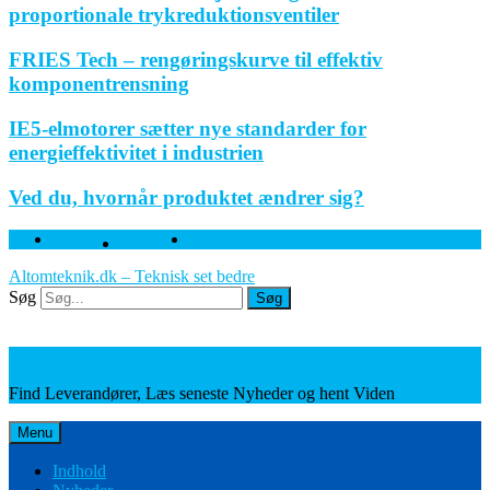
proportionale trykreduktionsventiler
FRIES Tech – rengøringskurve til effektiv
komponentrensning
IE5-elmotorer sætter nye standarder for
energieffektivitet i industrien
Ved du, hvornår produktet ændrer sig?
Facebook
Twitter
Linkedin
Altomteknik.dk – Teknisk set bedre
Søg
Søg
Leverandører, Nyheder og Viden
Find Leverandører, Læs seneste Nyheder og hent Viden
Menu
Indhold