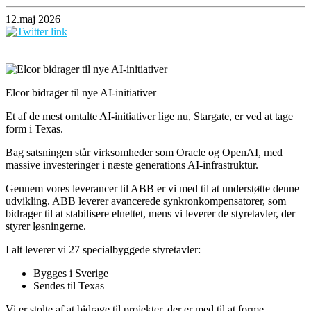
12.maj 2026
Elcor bidrager til nye AI-initiativer
Et af de mest omtalte AI-initiativer lige nu, Stargate, er ved at tage
form i Texas.
Bag satsningen står virksomheder som Oracle og OpenAI, med
massive investeringer i næste generations AI-infrastruktur.
Gennem vores leverancer til ABB er vi med til at understøtte denne
udvikling. ABB leverer avancerede synkronkompensatorer, som
bidrager til at stabilisere elnettet, mens vi leverer de styretavler, der
styrer løsningerne.
I alt leverer vi 27 specialbyggede styretavler:
Bygges i Sverige
Sendes til Texas
Vi er stolte af at bidrage til projekter, der er med til at forme