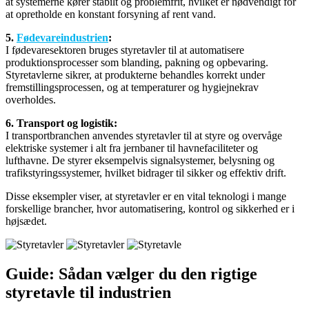
at systemerne kører stabilt og problemfrit, hvilket er nødvendigt for
at opretholde en konstant forsyning af rent vand.
5.
Fødevareindustrien
:
I fødevaresektoren bruges styretavler til at automatisere
produktionsprocesser som blanding, pakning og opbevaring.
Styretavlerne sikrer, at produkterne behandles korrekt under
fremstillingsprocessen, og at temperaturer og hygiejnekrav
overholdes.
6. Transport og logistik:
I transportbranchen anvendes styretavler til at styre og overvåge
elektriske systemer i alt fra jernbaner til havnefaciliteter og
lufthavne. De styrer eksempelvis signalsystemer, belysning og
trafikstyringssystemer, hvilket bidrager til sikker og effektiv drift.
Disse eksempler viser, at styretavler er en vital teknologi i mange
forskellige brancher, hvor automatisering, kontrol og sikkerhed er i
højsædet.
Guide: Sådan vælger du den rigtige
styretavle til industrien