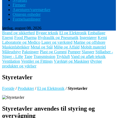
Nyheder
Firmaer
Agenturer/varemærker
Omregn enheder
Formelsamlinger
lørdag, august 08, 2026
Brand og sikkerhed
Bygge teknik
El og Elektronik
Emballage
Energi
Food Pharma
Hydraulik og Pneumatik
Ingeniører
Kemi
Laboratorie og Medico
Lager og værksted
Marine og offshore
Maskinfabrikker
Metal og Stål
Miljø og Affald
Mobilt materiel
Måleudstyr
Pakninger
Plast og Gummi
Pumper
Slanger
Stilladser -
Stiger - Lifte
Tape
Transmission
Trykluft
Vand og afløb teknik
Ventilation
Ventiler og Fittings
Værktøj og Maskiner
Øvrige
produkter og ydelser
Styretavler
Forside
/
Produkter
/
El og Elektronik
/
Styretavler
Styretavler anvendes til styring og
overvågning