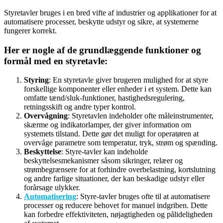
Styretavler bruges i en bred vifte af industrier og applikationer for at
automatisere processer, beskytte udstyr og sikre, at systemerne
fungerer korrekt.
Her er nogle af de grundlæggende funktioner og
formål med en styretavle:
Styring
: En styretavle giver brugeren mulighed for at styre
forskellige komponenter eller enheder i et system. Dette kan
omfatte tænd/sluk-funktioner, hastighedsregulering,
retningsskift og andre typer kontrol.
Overvågning
: Styretavlen indeholder ofte måleinstrumenter,
skærme og indikatorlamper, der giver information om
systemets tilstand. Dette gør det muligt for operatøren at
overvåge parametre som temperatur, tryk, strøm og spænding.
Beskyttelse
: Styre-tavler kan indeholde
beskyttelsesmekanismer såsom sikringer, relæer og
strømbegrænsere for at forhindre overbelastning, kortslutning
og andre farlige situationer, der kan beskadige udstyr eller
forårsage ulykker.
Automatisering
: Styre-tavler bruges ofte til at automatisere
processer og reducere behovet for manuel indgriben. Dette
kan forbedre effektiviteten, nøjagtigheden og pålideligheden