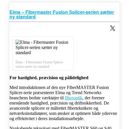
Elma – Fibermaster Fusion Splicer-serien sætter
ny standard
Elma – Fibermaster Fusion Splicer-
serien sætter ny standard
For hastighed, præcision og pålidelighed
Med introduktionen af den nye FiberMASTER Fusion
Splicer-serie præsenterer Elma og Trend Networks
branchens bedste værktøjer til
fiberoptik
, der forener
enestående hastighed, præcision og driftssikkerhed. De
avancerede splicere er målrettet fiberteknikere og
netværksinstallatører, som ønsker at optimere både ydeevne
og effektivitet i deres installationsarbejde.
Nyskabende teknologi med FiberMASTER S60 og S40