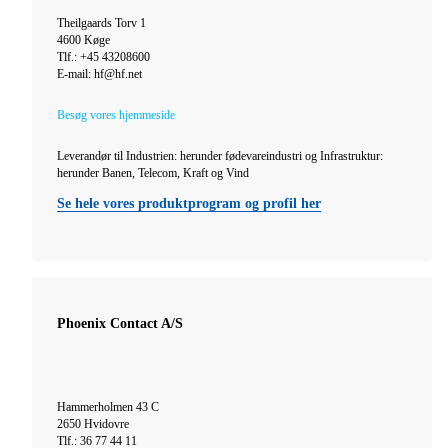
Theilgaards Torv 1
4600 Køge
Tlf.: +45 43208600
E-mail: hf@hf.net
Besøg vores hjemmeside
Leverandør til Industrien: herunder fødevareindustri og Infrastruktur:
herunder Banen, Telecom, Kraft og Vind
Se hele vores produktprogram og profil her
Phoenix Contact A/S
Hammerholmen 43 C
2650 Hvidovre
Tlf.: 36 77 44 11