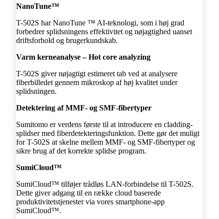
NanoTune™
T-502S har NanoTune ™ AI-teknologi, som i høj grad
forbedrer splidsningens effektivitet og nøjagtighed uanset
driftsforhold og brugerkundskab.
Varm kerneanalyse – Hot core analyzing
T-502S giver nøjagtigt estimeret tab ved at analysere
fiberbilledet gennem mikroskop af høj kvalitet under
splidsningen.
Detektering af MMF- og SMF-fibertyper
Sumitomo er verdens første til at introducere en cladding-
splidser med fiberdetekteringsfunktion. Dette gør det muligt
for T-502S at skelne mellem MMF- og SMF-fibertyper og
sikre brug af det korrekte splidse program.
SumiCloud™
SumiCloud™ tilføjer trådløs LAN-forbindelse til T-502S.
Dette giver adgang til en række cloud baserede
produktivitetstjenester via vores smartphone-app
SumiCloud™.