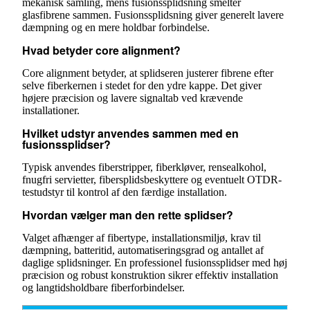
mekanisk samling, mens fusionssplidsning smelter
glasfibrene sammen. Fusionssplidsning giver generelt lavere
dæmpning og en mere holdbar forbindelse.
Hvad betyder core alignment?
Core alignment betyder, at splidseren justerer fibrene efter
selve fiberkernen i stedet for den ydre kappe. Det giver
højere præcision og lavere signaltab ved krævende
installationer.
Hvilket udstyr anvendes sammen med en
fusionssplidser?
Typisk anvendes fiberstripper, fiberkløver, rensealkohol,
fnugfri servietter, fibersplidsbeskyttere og eventuelt OTDR-
testudstyr til kontrol af den færdige installation.
Hvordan vælger man den rette splidser?
Valget afhænger af fibertype, installationsmiljø, krav til
dæmpning, batteritid, automatiseringsgrad og antallet af
daglige splidsninger. En professionel fusionssplidser med høj
præcision og robust konstruktion sikrer effektiv installation
og langtidsholdbare fiberforbindelser.