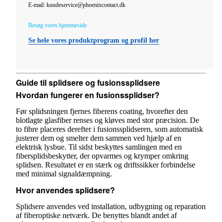
E-mail: kundeservice@phoenixcontact.dk
Besøg vores hjemmeside
Se hele vores produktprogram og profil her
Guide til splidsere og fusionssplidsere
Hvordan fungerer en fusionssplidser?
Før splidsningen fjernes fiberens coating, hvorefter den
blotlagte glasfiber renses og kløves med stor præcision. De
to fibre placeres derefter i fusionssplidseren, som automatisk
justerer dem og smelter dem sammen ved hjælp af en
elektrisk lysbue. Til sidst beskyttes samlingen med en
fibersplidsbeskytter, der opvarmes og krymper omkring
splidsen. Resultatet er en stærk og driftssikker forbindelse
med minimal signaldæmpning.
Hvor anvendes splidsere?
Splidsere anvendes ved installation, udbygning og reparation
af fiberoptiske netværk. De benyttes blandt andet af