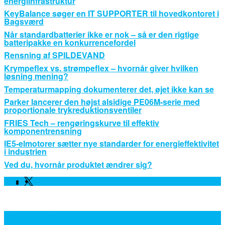
energiinfrastruktur
KeyBalance søger en IT SUPPORTER til hovedkontoret i
Bagsværd
Når standardbatterier ikke er nok – så er den rigtige
batteripakke en konkurrencefordel
Rensning af SPILDEVAND
Krympeflex vs. strømpeflex – hvornår giver hvilken
løsning mening?
Temperaturmapping dokumenterer det, øjet ikke kan se
Parker lancerer den højst alsidige PE06M-serie med
proportionale trykreduktionsventiler
FRIES Tech – rengøringskurve til effektiv
komponentrensning
IE5-elmotorer sætter nye standarder for energieffektivitet
i industrien
Ved du, hvornår produktet ændrer sig?
Facebook
Linkedin
Twitter
Leverandører, Nyheder og Viden