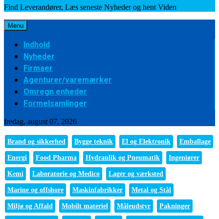
Find Leverandører, Læs seneste Nyheder og hent Viden
Menu
Indhold
Nyheder
Firmaer
Agenturer/varemærker
Omregn enheder
Formelsamlinger
fredag, august 07, 2026
Brand og sikkerhed
Bygge teknik
El og Elektronik
Emballage
Energi
Food Pharma
Hydraulik og Pneumatik
Ingeniører
Kemi
Laboratorie og Medico
Lager og værksted
Marine og offshore
Maskinfabrikker
Metal og Stål
Miljø og Affald
Mobilt materiel
Måleudstyr
Pakninger