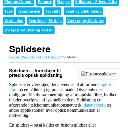
Plast og Gummi
Pumper
Slanger
Stilladser - Stiger - Lifte
Tape
Transmission
Trykluft
Vand og afløb teknik
Ventilation
Ventiler og Fittings
Værktøj og Maskiner
Øvrige produkter og ydelser
Splidsere
Forside
/
Produkter
/
El og Elektronik
/
Splidsere
Splidsere – Værktøjer til
præcis optisk splidsning
Splidsere er værktøjer, der anvendes til at forbinde
optiske
fibre
på en pålidelig og præcis måde. Disse enheder
muliggør effektiv sammenføjning af to optiske fibre, hvilket
tillader overførsel af lys mellem dem. Splidsning er
afgørende i telekommunikationsnetværk,
datanetværk
og
andre applikationer, hvor optisk kommunikation er
nødvendig.
En splidser – også kaldet en fusionssplidser eller