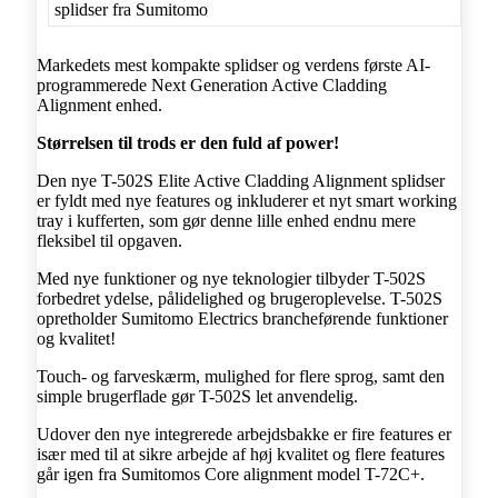
Markedets mest kompakte splidser og verdens første AI-
programmerede Next Generation Active Cladding
Alignment enhed.
Størrelsen til trods er den fuld af power!
Den nye T-502S Elite Active Cladding Alignment splidser
er fyldt med nye features og inkluderer et nyt smart working
tray i kufferten, som gør denne lille enhed endnu mere
fleksibel til opgaven.
Med nye funktioner og nye teknologier tilbyder T-502S
forbedret ydelse, pålidelighed og brugeroplevelse. T-502S
opretholder Sumitomo Electrics brancheførende funktioner
og kvalitet!
Touch- og farveskærm, mulighed for flere sprog, samt den
simple brugerflade gør T-502S let anvendelig.
Udover den nye integrerede arbejdsbakke er fire features er
især med til at sikre arbejde af høj kvalitet og flere features
går igen fra Sumitomos Core alignment model T-72C+.