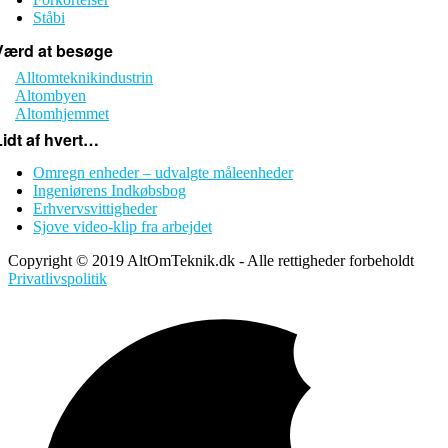
Ståbi
Værd at besøge
Alltomteknikindustrin
Altombyen
Altomhjemmet
Lidt af hvert…
Omregn enheder – udvalgte måleenheder
Ingeniørens Indkøbsbog
Erhvervsvittigheder
Sjove video-klip fra arbejdet
Copyright © 2019 AltOmTeknik.dk - Alle rettigheder forbeholdt
Privatlivspolitik