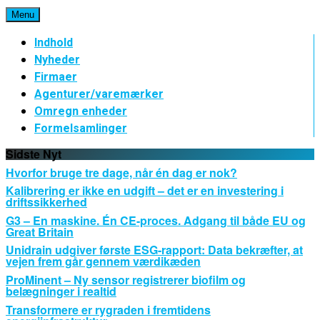
Spring
Menu
til
indhold
Indhold
Nyheder
Firmaer
Agenturer/varemærker
Omregn enheder
Formelsamlinger
Sidste Nyt
Hvorfor bruge tre dage, når én dag er nok?
Kalibrering er ikke en udgift – det er en investering i
driftssikkerhed
G3 – En maskine. Én CE-proces. Adgang til både EU og
Great Britain
Unidrain udgiver første ESG-rapport: Data bekræfter, at
vejen frem går gennem værdikæden
ProMinent – Ny sensor registrerer biofilm og
belægninger i realtid
Transformere er rygraden i fremtidens