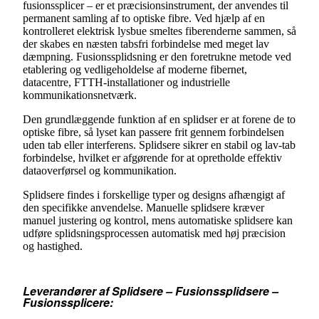
fusionssplicer – er et præcisionsinstrument, der anvendes til
permanent samling af to optiske fibre. Ved hjælp af en
kontrolleret elektrisk lysbue smeltes fiberenderne sammen, så
der skabes en næsten tabsfri forbindelse med meget lav
dæmpning. Fusionssplidsning er den foretrukne metode ved
etablering og vedligeholdelse af moderne fibernet,
datacentre, FTTH-installationer og industrielle
kommunikationsnetværk.
Den grundlæggende funktion af en splidser er at forene de to
optiske fibre, så lyset kan passere frit gennem forbindelsen
uden tab eller interferens. Splidsere sikrer en stabil og lav-tab
forbindelse, hvilket er afgørende for at opretholde effektiv
dataoverførsel og kommunikation.
Splidsere findes i forskellige typer og designs afhængigt af
den specifikke anvendelse. Manuelle splidsere kræver
manuel justering og kontrol, mens automatiske splidsere kan
udføre splidsningsprocessen automatisk med høj præcision
og hastighed.
Leverandører af Splidsere – Fusionssplidsere –
Fusionssplicere: