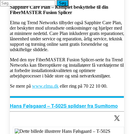
Søg
Søg
Sapphire Care Plan – Komplet beskyttelse til din
FiberMASTER Fusion Splicer
Elma og Trend Networks tilbyder også Sapphire Care Plan,
der beskytter mod uforudsete omkostninger og hjælper med
at minimere nedetid. Care Plan inkluderer gratis reparationer,
låneenhed under service og reparation, årlig service, teknisk
support og træning online samt gratis forsendelse og
udskiftelige sliddele.
Med den nye FiberMASTER Fusion Splicer-serie fra Trend
Networks kan fiberoptikere og installatører få værktøjerne til
at forbedre installationskvaliteten og optimere
arbejdsprocesser i både store og små netværksmiljøer.
Se mere på
www.elma.dk
eller ring på 70 22 10 00.
Hans Følsgaard – T-502S splidser fra Sumitomo