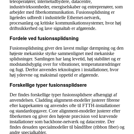
teleoperatører, internetudbydere, datacentre,
industrivirksomheder, energiselskaber og entreprenører, som
arbejder med fiberkommunikation. Fusionssplidsning er
ligeledes udbredt i industrielle Ethernet-netværk,
procesanlæg og kritiske kommunikationssystemer, hvor høj
driftssikkerhed og lave signaltab er afgørende.
Fordele ved fusionssplidsning
Fusionssplidsning giver den lavest mulige dæmpning og den
højeste mekaniske styrke sammenlignet med mekaniske
splidsninger. Samlingen har lang levetid, høj stabilitet og er
modstandsdygtig over for vibrationer, temperaturændringer
og fugt. Derfor anvendes teknologien i installationer, hvor
høj ydeevne og maksimal oppetid er afgørende.
Forskellige typer fusionssplidsere
Der findes forskellige typer fusionssplidsere afhængigt af
anvendelsen. Cladding alignment-modeller justerer fibrene
efter kappekanten og anvendes ofte til FTTH-installationer
og standardopgaver. Core alignment-modeller justerer efter
fiberkernen og giver den højeste præcision ved krævende
installationer som backbone-netværk og datacentre. Der
findes desuden specialmodeller til båndfibre (ribbon fiber) og
andre specialkabler.