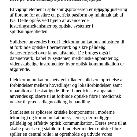
Et vigtigt element i splidsningsprocessen er nøjagtig justering
af fibrene for at sikre en perfekt pasform og minimalt tab af
lys. Dette opnås ved hjælp af avancerede
justeringsmekanismer og optiske systemer i
splidsningsenheden.
Splidsere anvendes bredt i telekommunikationsindustrien til
at forbinde optiske fibernetværk og sikre pålidelig
dataoverførsel over lange afstande. De bruges også i
datanetværk, kabel-tv-systemer, medicinske apparater og
videnskabelige instrumenter, hvor optisk kommunikation er
afgørende.
I telekommunikationsnetværk tillader splidsere oprettelse af
forbindelser mellem hovedlinjer og lokalforbindelser, samt
reparation af beskadigede fibre. I medicinske apparater
anvendes splidsere til at forbinde optiske fibre i medicinsk
udstyr til præcis diagnostik og behandling.
Samlet set er splidsere kritiske komponenter i moderne
teknologi og kommunikationssystemer, der muliggør
pålidelig og effektiv optisk kommunikation. Deres evne til at
skabe præcise og stabile forbindelser mellem optiske fibre
spiller en central rolle i at opretholde og udvide vores