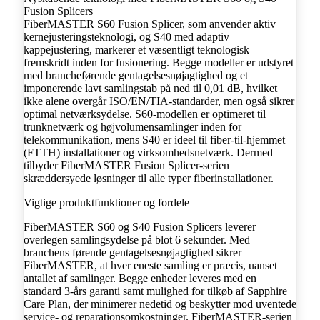
Fusion Splicers
FiberMASTER S60 Fusion Splicer, som anvender aktiv
kernejusteringsteknologi, og S40 med adaptiv
kappejustering, markerer et væsentligt teknologisk
fremskridt inden for fusionering. Begge modeller er udstyret
med brancheførende gentagelsesnøjagtighed og et
imponerende lavt samlingstab på ned til 0,01 dB, hvilket
ikke alene overgår ISO/EN/TIA-standarder, men også sikrer
optimal netværksydelse. S60-modellen er optimeret til
trunknetværk og højvolumensamlinger inden for
telekommunikation, mens S40 er ideel til fiber-til-hjemmet
(FTTH) installationer og virksomhedsnetværk. Dermed
tilbyder FiberMASTER Fusion Splicer-serien
skræddersyede løsninger til alle typer fiberinstallationer.
Vigtige produktfunktioner og fordele
FiberMASTER S60 og S40 Fusion Splicers leverer
overlegen samlingsydelse på blot 6 sekunder. Med
branchens førende gentagelsesnøjagtighed sikrer
FiberMASTER, at hver eneste samling er præcis, uanset
antallet af samlinger. Begge enheder leveres med en
standard 3-års garanti samt mulighed for tilkøb af Sapphire
Care Plan, der minimerer nedetid og beskytter mod uventede
service- og reparationsomkostninger. FiberMASTER-serien