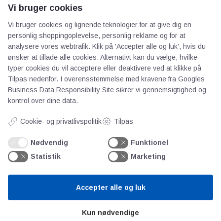
anlægsprojekter
Vi bruger cookies
kategori G2 / G3
af jordens egen
Vi bruger cookies og lignende teknologier for at give dig en
personlig shoppingoplevelse, personlig reklame og for at
analysere vores webtrafik. Klik på 'Accepter alle og luk', hvis du
ønsker at tillade alle cookies. Alternativt kan du vælge, hvilke
typer cookies du vil acceptere eller deaktivere ved at klikke på
Tilpas nedenfor. I overensstemmelse med kravene fra
Googles
Business Data Responsibility Site
sikrer vi gennemsigtighed og
kontrol over dine data.
Cookie- og privatlivspolitik
Tilpas
AOT
Nødvendig
Funktionel
Statistik
Marketing
Om os
Priser
Accepter alle og luk
Kontakt
Persondata
Kun nødvendige