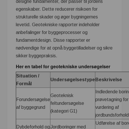
designe fundamenter, der passer til jordens
egenskaber. Dette reducerer risikoen for
strukturelle skader og øger bygningernes
levetid. Geotekniske rapporter indeholder
anbefalinger for byggeprocesser og
fundamentdesign. Disse rapporter er
nødvendige for at opnå byggetilladelser og sikre
sikker byggepraksis.
Her en tabel for geotekniske undersøgelser
Situation /
Undersøgelsestype
Beskrivelse
Formål
Indledende bori
Geoteknisk
Forundersøgelse
prøvetagning for
feltundersøgelse
af byggegrund
vurdering af
(kategori G1)
jordbundsforhold
Udførelse af bor
Dybdeforhold og
Jordboringer med