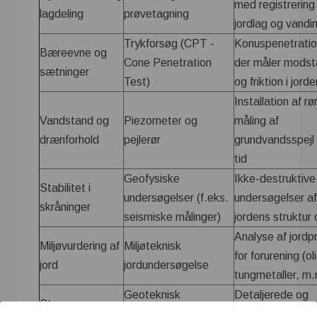
med registrering
lagdeling
prøvetagning
jordlag og vandi
Trykforsøg (CPT -
Konuspenetratio
Bæreevne og
Cone Penetration
der måler mods
sætninger
Test)
og friktion i jorde
Installation af rør 
Vandstand og
Piezometer og
måling af
drænforhold
pejlerør
grundvandsspejl
tid
Geofysiske
Ikke-destruktive
Stabilitet i
undersøgelser (f.eks.
undersøgelser af
skråninger
seismiske målinger)
jordens struktur 
Analyse af jordp
Miljøvurdering af
Miljøteknisk
for forurening (ol
jord
jordundersøgelse
tungmetaller, m.
Geoteknisk
Detaljerede og
Store
undersøgelse
avancerede anal