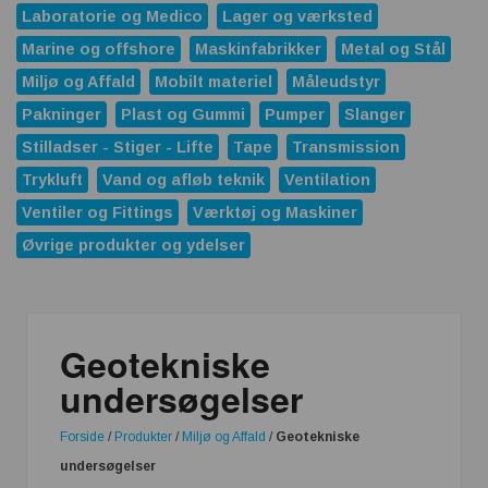
Laboratorie og Medico
Lager og værksted
Marine og offshore
Maskinfabrikker
Metal og Stål
Miljø og Affald
Mobilt materiel
Måleudstyr
Pakninger
Plast og Gummi
Pumper
Slanger
Stilladser - Stiger - Lifte
Tape
Transmission
Trykluft
Vand og afløb teknik
Ventilation
Ventiler og Fittings
Værktøj og Maskiner
Øvrige produkter og ydelser
Geotekniske
undersøgelser
Forside
/
Produkter
/
Miljø og Affald
/
Geotekniske
undersøgelser