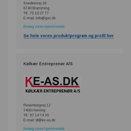
Snedkervej 39
6740 Bramming
Tlf.: 75 10 27 77
E-mail: info@gec.dk
Besøg vores hjemmeside
Se hele vores produktprogram og profil her
Kølkær Entreprenør A/S
Resenborgvej 12
7400 Herning
Tlf.: 97 14 74 30
E-mail: ​​bf@ke-as.dk​
Besøg vores hjemmeside