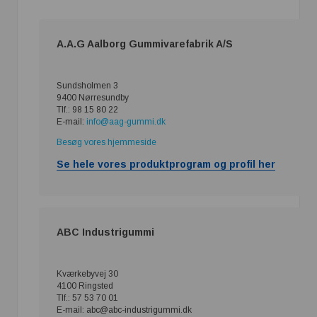
A.A.G Aalborg Gummivarefabrik A/S
Sundsholmen 3
9400 Nørresundby
Tlf.: 98 15 80 22
E-mail:
info@aag-gummi.dk
Besøg vores hjemmeside
Se hele vores produktprogram og profil her
ABC Industrigummi
Kværkebyvej 30
4100 Ringsted
Tlf.: 57 53 70 01
E-mail: abc@abc-industrigummi.dk