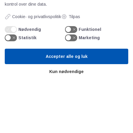
AOT
kontrol over dine data.
Cookie- og privatlivspolitik
Tilpas
Om os
Priser
Nødvendig
Funktionel
Kontakt
Statistik
Marketing
Persondata
Accepter alle og luk
Videncentre
Kun nødvendige
Teknologisk Institut
Bitva
Videncentre
Litteratur
Forkortelser
Ståbi