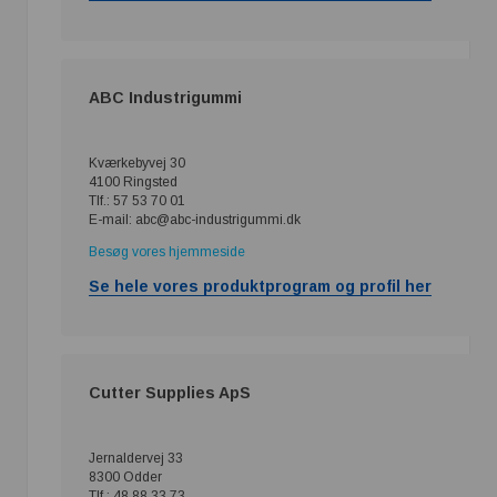
ABC Industrigummi
Kværkebyvej 30
4100 Ringsted
Tlf.: 57 53 70 01
E-mail: abc@abc-industrigummi.dk
Besøg vores hjemmeside
Se hele vores produktprogram og profil her
Cutter Supplies ApS
Jernaldervej 33
8300 Odder
Tlf.: 48 88 33 73