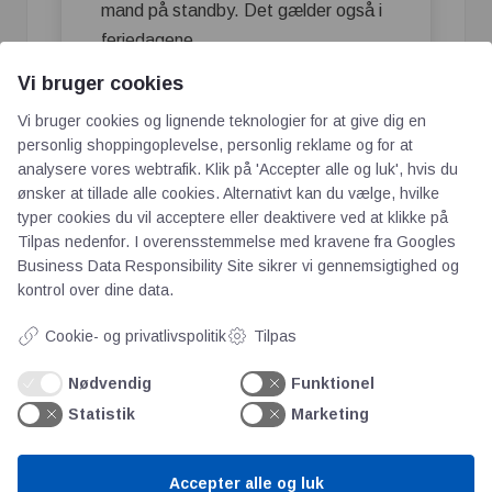
mand på standby. Det gælder også i
feriedagene.
Vi bruger cookies
Salg af Esab skæremaskiner. Her vil vi
Vi bruger cookies og lignende teknologier for at give dig en
finde den bedste løsning sammen med
personlig shoppingoplevelse, personlig reklame og for at
kunden, så kunden for det helt rigtige
analysere vores webtrafik. Klik på 'Accepter alle og luk', hvis du
produkt, til deres produktion. Vi
ønsker at tillade alle cookies. Alternativt kan du vælge, hvilke
typer cookies du vil acceptere eller deaktivere ved at klikke på
følger naturligvis op på projektet fra
Tilpas nedenfor. I overensstemmelse med kravene fra
Googles
start til slut.
Business Data Responsibility Site
sikrer vi gennemsigtighed og
Installation og flytning af
kontrol over dine data.
skæremaskiner
. Fast pris eller timeløn.
Cookie- og privatlivspolitik
Tilpas
Salg af Columbus, Easy nest samt Mini
cad cam. Vi har specialiseret os i de 3
Nødvendig
Funktionel
systemer, hvor vi kan være behjælpelige
Statistik
Marketing
på flere måder, bl.a. med TeamViewer
support. OBS: vedrørende Columbus,
Accepter alle og luk
kan der yderligt tegnes en serviceaftale.