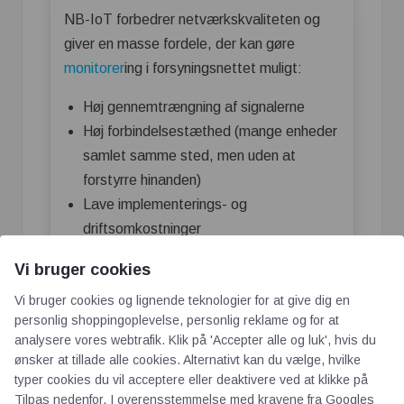
NB-IoT forbedrer netværkskvaliteten og
giver en masse fordele, der kan gøre
monitorer
ing i forsyningsnettet muligt:
Høj gennemtrængning af signalerne
Høj forbindelsestæthed (mange enheder
samlet samme sted, men uden at
forstyrre hinanden)
Lave implementerings- og
driftsomkostninger
Stor rækkevidde
Vi bruger cookies
Lavt strømforbrug (lang batterilevetid)
Vi bruger cookies og lignende teknologier for at give dig en
personlig shoppingoplevelse, personlig reklame og for at
analysere vores webtrafik. Klik på 'Accepter alle og luk', hvis du
ønsker at tillade alle cookies. Alternativt kan du vælge, hvilke
typer cookies du vil acceptere eller deaktivere ved at klikke på
Tilpas nedenfor. I overensstemmelse med kravene fra
Googles