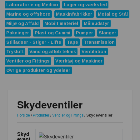
Laboratorie og Medico
Lager og værksted
Marine og offshore
Maskinfabrikker
Metal og Stål
Miljø og Affald
Mobilt materiel
Måleudstyr
Pakninger
Plast og Gummi
Pumper
Slanger
Stilladser - Stiger - Lifte
Tape
Transmission
Trykluft
Vand og afløb teknik
Ventilation
Ventiler og Fittings
Værktøj og Maskiner
Øvrige produkter og ydelser
Skydeventiler
Forside
/
Produkter
/
Ventiler og Fittings
/
Skydeventiler
Skyd
event