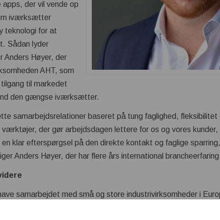
 apps, der vil vende op
om iværksætter
 teknologi for at
t. Sådan lyder
r Anders Høyer, der
virksomheden AHT, som
tilgang til markedet
g end den gængse iværksætter.
tte samarbejdsrelationer baseret på tung faglighed, fleksibilitet o
ale værktøjer, der gør arbejdsdagen lettere for os og vores kunde
en klar efterspørgsel på den direkte kontakt og faglige sparring
ger Anders Høyer, der har flere års international brancheerfaring
videre
have samarbejdet med små og store industrivirksomheder i Eur
 er arveligt belastet.