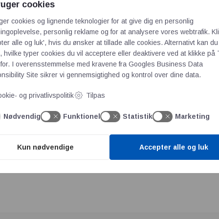
ruger cookies
grundlagde tilbage i 1974 en virksomhed med samme profil. Den 
ambition at føre de stolte familietraditioner og værdier videre i mi
ger cookies og lignende teknologier for at give dig en personlig
ngoplevelse, personlig reklame og for at analysere vores webtrafik. Kl
ngig virksomhed,” fortæller Anders Høyer.
ter alle og luk', hvis du ønsker at tillade alle cookies. Alternativt kan du
mode
 hvilke typer cookies du vil acceptere eller deaktivere ved at klikke på 
for. I overensstemmelse med kravene fra
Googles Business Data
 leverer komponenter inden for transmissioner og kæder til indu
sibility Site
sikrer vi gennemsigtighed og kontrol over dine data.
rte levetid, er det lykkes Anders at samle et hold af erfarne kræ
okie- og privatlivspolitik
Tilpas
d. Blandt dem er Carsten Jakobsen, som har mere end 20 års erfari
e, at vi yder strategisk og teknisk sparring på et niveau, der gør 
Nødvendig
Funktionel
Statistik
Marketing
dre og sparre med kunderne. Den slags faglighed går aldrig af m
Kun nødvendige
Accepter alle og luk