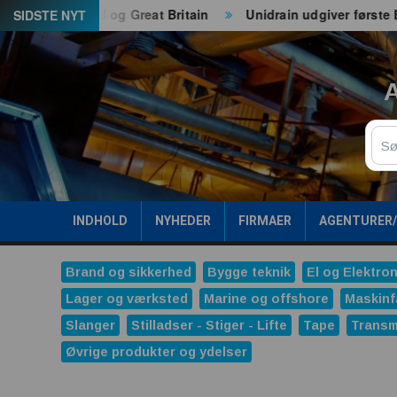
Spring
l både EU og Great Britain
Unidrain udgiver første ESG-ra
SIDSTE NYT
til
indhold
A
Sø
INDHOLD
NYHEDER
FIRMAER
AGENTURER
Brand og sikkerhed
Bygge teknik
El og Elektron
Lager og værksted
Marine og offshore
Maskinf
Slanger
Stilladser - Stiger - Lifte
Tape
Transm
Øvrige produkter og ydelser