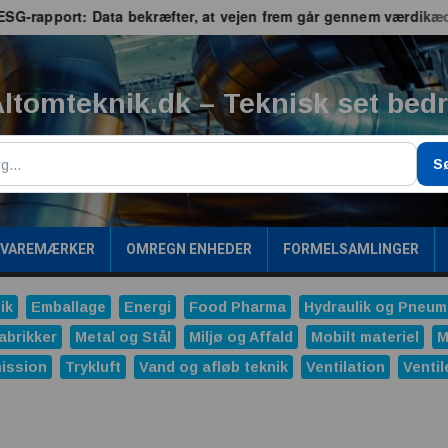
pport: Data bekræfter, at vejen frem går gennem værdikæden
ltomteknik.dk – Teknisk set bed
g
S
/VAREMÆRKER
OMREGN ENHEDER
FORMELSAMLINGER
ik
Emballage
Energi
Food Pharma
Hydraulik og Pneum
abrikker
Metal og Stål
Miljø og Affald
Mobilt materiel
M
ission
Trykluft
Vand og afløb teknik
Ventilation
Ventil