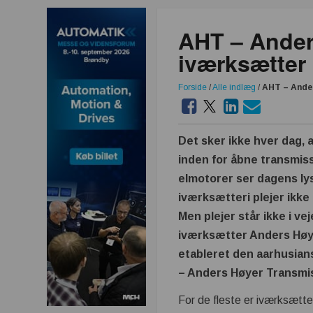
AHT – Ander
iværksætter 
Forside
/
Alle indlæg
/
AHT – Ander
Det sker ikke hver dag, 
inden for åbne transmiss
elmotorer ser dagens lys
iværksætteri plejer ikke 
Men plejer står ikke i ve
iværksætter Anders Høye
etableret den aarhusia
– Anders Høyer Transmis
For de fleste er iværksætte