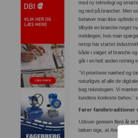
med ny teknologi og smarte
og ned på brancher. Men s
behøver man ikke opfinde ny
tilbyde en branche noget ny
meldingen, hvis man spørge
netop har startet industri
både i valget af branche og 
går i en helt anden retnin
”Vi prioriterer nærhed og tæ
naturligvis af alle de digit
bag teknologien. Vi mærker 
kundens konkrete behov,” si
Fører familietraditioner 
Udover gennem flere år at 
læben sige, at Anders Høyer