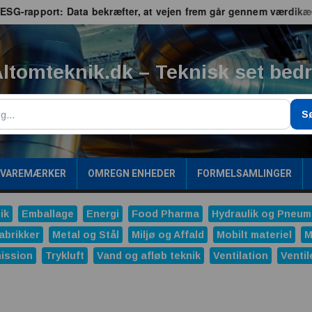
-rapport: Data bekræfter, at vejen frem går gennem værdikæden
ltomteknik.dk – Teknisk set bed
g
S
/VAREMÆRKER
OMREGN ENHEDER
FORMELSAMLINGER
ik
Emballage
Energi
Food Pharma
Hydraulik og Pneum
abrikker
Metal og Stål
Miljø og Affald
Mobilt materiel
M
ission
Trykluft
Vand og afløb teknik
Ventilation
Ventil