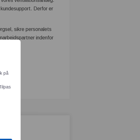
 vores ventilationsanlæg.
 kundesupport. Derfor er
gsel, sikre personalets
amarbejdspartner indenfor
ik på
Tilpas