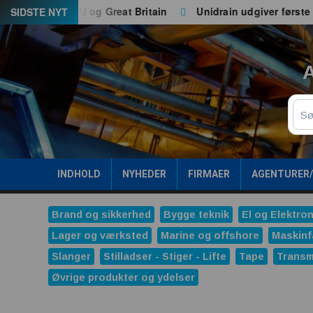
Spring
 til både EU og Great Britain
Unidrain udgiver første ESG
SIDSTE NYT
til
indhold
A
Sø
INDHOLD
NYHEDER
FIRMAER
AGENTURER
Brand og sikkerhed
Bygge teknik
El og Elektron
Lager og værksted
Marine og offshore
Maskinf
Slanger
Stilladser - Stiger - Lifte
Tape
Transm
Øvrige produkter og ydelser