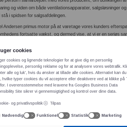
de person i samarbejdet med vores producent, om udviklingen af
aring og viden om både ventilationsapparater, salgsløsninger og
l stå i spidsen for salgsafdelingen.
 Andersen primus motor på at varetage vores kunders efterspør
somhedens fortsatte vækst, og dermed vise, at vi er en seriøs s
ruger cookies
jer TriaAir J Prime til sortimentet
ger cookies og lignende teknologier for at give dig en personlig
ngoplevelse, personlig reklame og for at analysere vores webtrafik. Kl
profil
ter alle og luk', hvis du ønsker at tillade alle cookies. Alternativt kan du
 hvilke typer cookies du vil acceptere eller deaktivere ved at klikke på 
for. I overensstemmelse med kravene fra
Googles Business Data
sibility Site
sikrer vi gennemsigtighed og kontrol over dine data.
okie- og privatlivspolitik
Tilpas
Nødvendig
Funktionel
Statistik
Marketing
e publiceret.
Krævede felter er markeret med
*