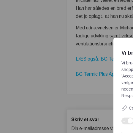
Michael har været en leden
Han har således en bred erf
det jo oplagt, at han nu ska
Med udnævnelsen er Michael
faglige udvikling samt virk
ventilationsbranchen.
Vi b
LÆS også: BG Termic Plus fø
Vi bru
shoppi
BG Termic Plus ApS's Firma
'Accep
vælge,
neden
Respon
Co
Skriv et svar
Din e-mailadresse vil ikke bliv