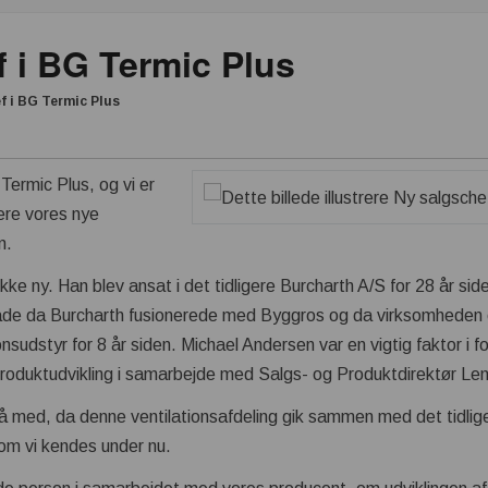
 i BG Termic Plus
f i BG Termic Plus
Termic Plus, og vi er
ere vores nye
n.
ikke ny. Han blev ansat i det tidligere Burcharth A/S for 28 år si
både da Burcharth fusionerede med Byggros og da virksomheden 
nsudstyr for 8 år siden. Michael Andersen var en vigtig faktor i f
roduktudvikling i samarbejde med Salgs- og Produktdirektør Le
gså med, da denne ventilationsafdeling gik sammen med det tidli
om vi kendes under nu.