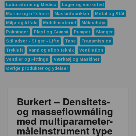
Laboratorie og Medico
Lager og værksted
Marine og offshore
Maskinfabrikker
Metal og Stål
Miljø og Affald
Mobilt materiel
Måleudstyr
Pakninger
Plast og Gummi
Pumper
Slanger
Stilladser - Stiger - Lifte
Tape
Transmission
Trykluft
Vand og afløb teknik
Ventilation
Ventiler og Fittings
Værktøj og Maskiner
Øvrige produkter og ydelser
Burkert – Densitets-
og masseflowmåling
med multiparameter-
måleinstrument type