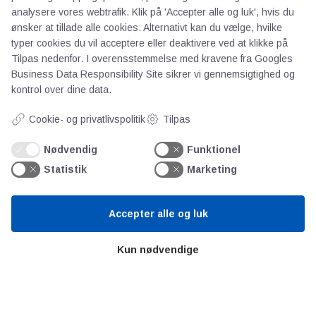
Om os
analysere vores webtrafik. Klik på 'Accepter alle og luk', hvis du
Priser
ønsker at tillade alle cookies. Alternativt kan du vælge, hvilke
Kontakt
typer cookies du vil acceptere eller deaktivere ved at klikke på
Tilpas nedenfor. I overensstemmelse med kravene fra
Googles
Persondata
Business Data Responsibility Site
sikrer vi gennemsigtighed og
kontrol over dine data.
Videncentre
Cookie- og privatlivspolitik
Tilpas
Teknologisk Institut
Nødvendig
Funktionel
Bitva
Statistik
Marketing
Videncentre
Litteratur
Accepter alle og luk
Forkortelser
Ståbi
Kun nødvendige
Værd at besøge