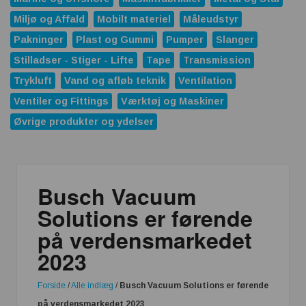
Miljø og Affald
Mobilt materiel
Måleudstyr
Pakninger
Plast og Gummi
Pumper
Slanger
Stilladser - Stiger - Lifte
Tape
Transmission
Trykluft
Vand og afløb teknik
Ventilation
Ventiler og Fittings
Værktøj og Maskiner
Øvrige produkter og ydelser
Busch Vacuum
Solutions er førende
på verdensmarkedet
2023
Forside
/
Alle indlæg
/
Busch Vacuum Solutions er førende
på verdensmarkedet 2023