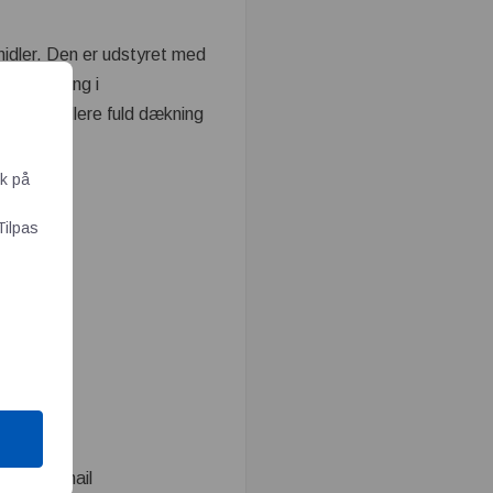
midler. Den er udstyret med
ør hærdning i
at kontrollere fuld dækning
ik på
Tilpas
eller e-mail