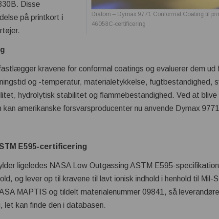
830B. Disse
Diatom – Dymax 9771 Conformal Coating til print
ndelse på printkort i
46058C-certificering
rtøjer.
ng
stlægger kravene for conformal coatings og evaluerer dem ud f
ningstid og -temperatur, materialetykkelse, fugtbestandighed,
litet, hydrolytisk stabilitet og flammebestandighed. Ved at blive 
n kan amerikanske forsvarsproducenter nu anvende Dymax 9771
TM E595-certificering
lder ligeledes NASA Low Outgassing ASTM E595-specifikationen
d, og lever op til kravene til lavt ionisk indhold i henhold til M
NASA MAPTIS og tildelt materialenummer 09841, så leverandører
 let kan finde den i databasen.