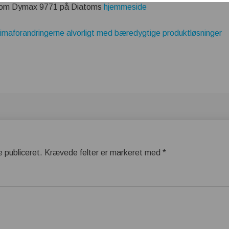
 om Dymax 9771 på Diatoms
hjemmeside
maforandringerne alvorligt med bæredygtige produktløsninger
e publiceret.
Krævede felter er markeret med
*