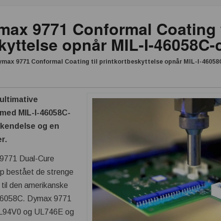
max 9771 Conformal Coating t
kyttelse opnår MIL-I-46058C-c
max 9771 Conformal Coating til printkortbeskyttelse opnår MIL-I-46058C
ultimative
t med MIL-I-46058C-
rkendelse og en
r.
9771 Dual-Cure
op bestået de strenge
d til den amerikanske
I-46058C. Dymax 9771
 UL94V0 og UL746E og