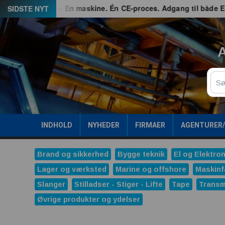
Spring
d
G3 – En maskine. Én CE-proces. Adgang til både EU og Gr
SIDSTE NYT
til
indhold
A
Sø
INDHOLD
NYHEDER
FIRMAER
AGENTURER
Brand og sikkerhed
Bygge teknik
El og Elektron
Lager og værksted
Marine og offshore
Maskinf
Slanger
Stilladser - Stiger - Lifte
Tape
Transm
Øvrige produkter og ydelser