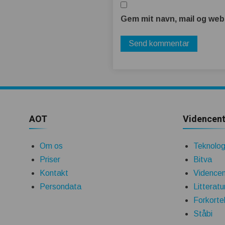
Gem mit navn, mail og web
AOT
Videncent
Om os
Teknologi
Priser
Bitva
Kontakt
Videncen
Persondata
Litteratu
Forkorte
Ståbi