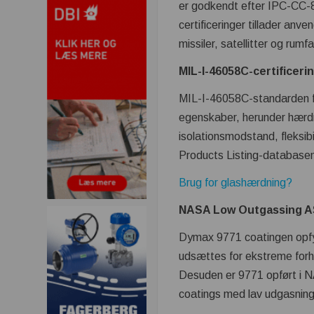
er godkendt efter IPC-CC-
certificeringer tillader anve
missiler, satellitter og rumfa
MIL-I-46058C-certificeri
MIL-I-46058C-standarden fa
egenskaber, herunder hærd
isolationsmodstand, fleksibi
Products Listing-database
Brug for glashærdning?
NASA Low Outgassing AS
Dymax 9771 coatingen opfy
udsættes for ekstreme forhol
Desuden er 9771 opført i 
coatings med lav udgasning,