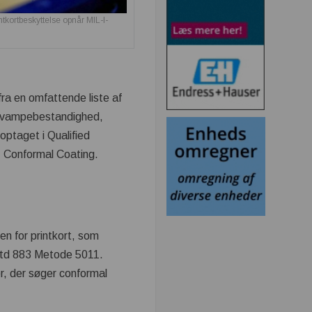
kortbeskyttelse opnår MIL-I-
ra en omfattende liste af
 svampebestandighed,
optaget i Qualified
 Conformal Coating.
 for printkort, som
il-Std 883 Metode 5011.
, der søger conformal