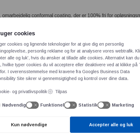
 omarbejdelig conformal coating, der er 100% fri for opløsnings
er således med både UV/synligt lys og fugt i luften, som muligg
er ligeledes et blåt fluorescerende sporstof, der gør det nemt 
ruger cookies
n.
ger cookies og lignende teknologier for at give dig en personlig
ngoplevelse, personlig reklame og for at analysere vores webtrafik. Kl
ter alle og luk', hvis du ønsker at tillade alle cookies. Alternativt kan du
 hvilke typer cookies du vil acceptere eller deaktivere ved at klikke på 
 og rumfartselektronik
for. I overensstemmelse med kravene fra
Googles Business Data
Outgassing ASTM E595
sibility Site
sikrer vi gennemsigtighed og kontrol over dine data.
058C, IPC-CC-830B, UL 94V-0 og UL 746-E
okie- og privatlivspolitik
Tilpas
s og fugt
Nødvendig
Funktionel
Statistik
Marketing
edsbestandig
Kun nødvendige
Accepter alle og luk
 9771, kontakt produktchef Andreas Gerbaulet på tlf. 3634 2708 