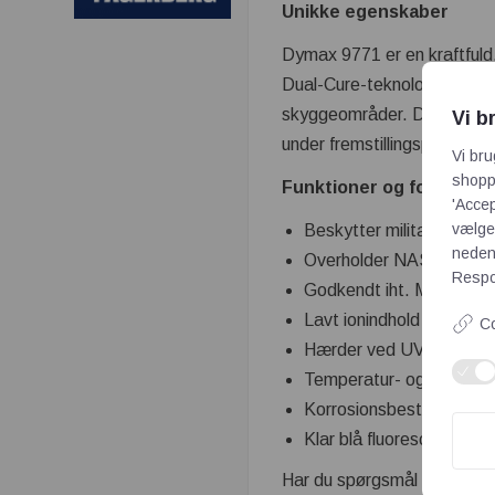
Unikke egenskaber
Dymax 9771 er en kraftfuld,
Dual-Cure-teknologi og hærd
skyggeområder. Den indehold
Vi b
under fremstillingsprocesse
Vi bru
shoppi
Funktioner og fordele
'Accep
vælge,
Beskytter militær-, luft-
neden
Overholder NASA Low 
Respon
Godkendt iht. MIL-I-46
Lavt ionindhold
Co
Hærder ved UV/synligt ly
Temperatur- og fugtigh
Korrosionsbestandig
Klar blå fluorescerende
Har du spørgsmål til Dymax