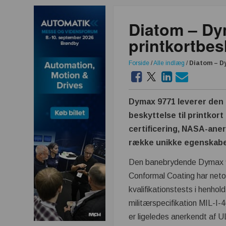
Diatom – Dy
printkortbes
Forside
/
Alle indlæg
/
Diatom – Dy
Dymax 9771 leverer den 
beskyttelse til printkor
certificering, NASA-ane
række unikke egenskabe
Den banebrydende Dymax 
Conformal Coating har net
kvalifikationstests i henhol
militærspecifikation MIL-
er ligeledes anerkendt af