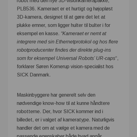
robot med den nye 3D-visionkamerapakke,
PLB536. Kameraet er et hurtigt og højopløst
3D-kamera, designet til at gøre det let at
plukke emner, som ligger hulter til bulter i for
eksempel en kasse.
“Kameraet er nemt at
integrere med sin Ethernetprotokol og hos flere
robotproducenter findes der direkte plug-ins
som for eksempel Universal Robots’ UR-caps
“,
forklarer Søren Kornerup vision-specialist hos
SICK Danmark.
Maskinbyggere har generelt selv den
nødvendige know-how til at kunne håndtere
robotterne. Der, hvor SICK kommer ind i
billedet, er i valget af kameratype. Naturligvis
handler det om at vælge et kamera med de
passende egenskaber både hvad angår