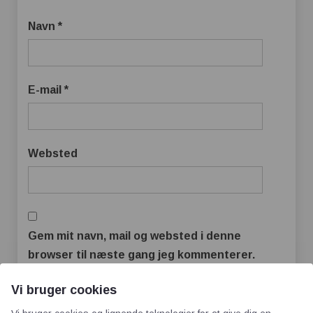
Navn
*
E-mail
*
Websted
Gem mit navn, mail og websted i denne
browser til næste gang jeg kommenterer.
Vi bruger cookies