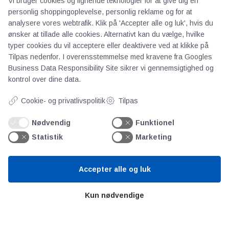
Vi bruger cookies og lignende teknologier for at give dig en
personlig shoppingoplevelse, personlig reklame og for at
analysere vores webtrafik. Klik på 'Accepter alle og luk', hvis du
ønsker at tillade alle cookies. Alternativt kan du vælge, hvilke
typer cookies du vil acceptere eller deaktivere ved at klikke på
Tilpas nedenfor. I overensstemmelse med kravene fra
Googles
Business Data Responsibility Site
sikrer vi gennemsigtighed og
kontrol over dine data.
AOT
Cookie- og privatlivspolitik
Tilpas
Om os
Nødvendig
Funktionel
Priser
Statistik
Marketing
Kontakt
Persondata
Accepter alle og luk
Videncentre
Kun nødvendige
Teknologisk Institut
Bitva