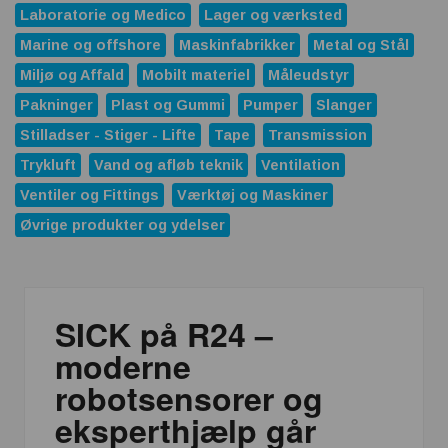
Laboratorie og Medico
Lager og værksted
Marine og offshore
Maskinfabrikker
Metal og Stål
Miljø og Affald
Mobilt materiel
Måleudstyr
Pakninger
Plast og Gummi
Pumper
Slanger
Stilladser - Stiger - Lifte
Tape
Transmission
Trykluft
Vand og afløb teknik
Ventilation
Ventiler og Fittings
Værktøj og Maskiner
Øvrige produkter og ydelser
SICK på R24 –
moderne
robotsensorer og
eksperthjælp går