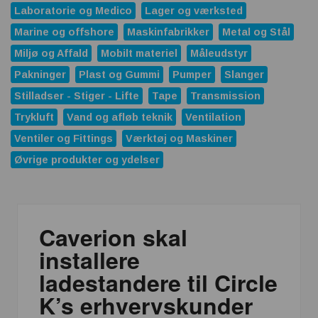
Laboratorie og Medico
Lager og værksted
Marine og offshore
Maskinfabrikker
Metal og Stål
Miljø og Affald
Mobilt materiel
Måleudstyr
Pakninger
Plast og Gummi
Pumper
Slanger
Stilladser - Stiger - Lifte
Tape
Transmission
Trykluft
Vand og afløb teknik
Ventilation
Ventiler og Fittings
Værktøj og Maskiner
Øvrige produkter og ydelser
Caverion skal
installere
ladestandere til Circle
K’s erhvervskunder