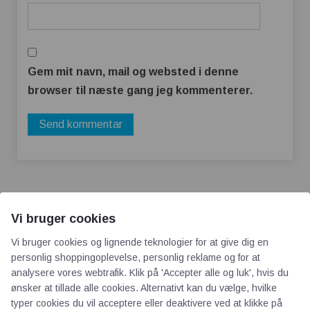
Gem mit navn, mail og websted i denne
browser til næste gang jeg kommenterer.
Vi bruger cookies
Vi bruger cookies og lignende teknologier for at give dig en
personlig shoppingoplevelse, personlig reklame og for at
AOT
analysere vores webtrafik. Klik på 'Accepter alle og luk', hvis du
ønsker at tillade alle cookies. Alternativt kan du vælge, hvilke
Om os
typer cookies du vil acceptere eller deaktivere ved at klikke på