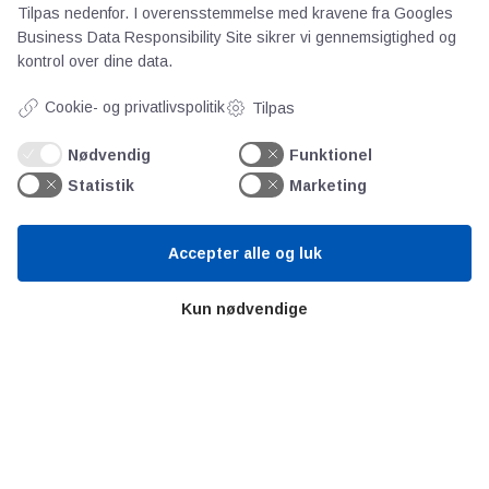
Priser
Tilpas nedenfor. I overensstemmelse med kravene fra
Googles
Business Data Responsibility Site
sikrer vi gennemsigtighed og
Kontakt
kontrol over dine data.
Persondata
Cookie- og privatlivspolitik
Tilpas
Videncentre
Nødvendig
Funktionel
Statistik
Marketing
Teknologisk Institut
Bitva
Accepter alle og luk
Videncentre
Litteratur
Kun nødvendige
Forkortelser
Ståbi
Værd at besøge
Alltomteknikindustrin