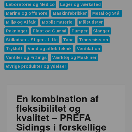
Laboratorie og Medico
Lager og værksted
Marine og offshore
Maskinfabrikker
Metal og Stål
Miljø og Affald
Mobilt materiel
Måleudstyr
Pakninger
Plast og Gummi
Pumper
Slanger
Stilladser - Stiger - Lifte
Tape
Transmission
Trykluft
Vand og afløb teknik
Ventilation
Ventiler og Fittings
Værktøj og Maskiner
Øvrige produkter og ydelser
En kombination af
fleksibilitet og
kvalitet – PREFA
Sidings i forskellige