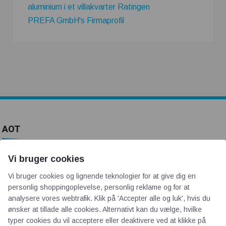
aluminium i et villakvarter Ratingen
PREFA GmbH's Firmaprofil
AOT
Om os
Vi bruger cookies
Priser
Vi bruger cookies og lignende teknologier for at give dig en
Kontakt
personlig shoppingoplevelse, personlig reklame og for at
Persondata
analysere vores webtrafik. Klik på 'Accepter alle og luk', hvis du
ønsker at tillade alle cookies. Alternativt kan du vælge, hvilke
typer cookies du vil acceptere eller deaktivere ved at klikke på