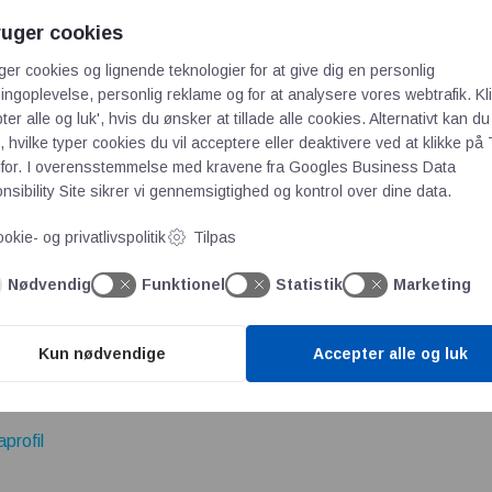
len mellem korrigerende og forebyggende handlinger.
ruger cookies
d: Effektiv brug af årsagsanalyser.
ger cookies og lignende teknologier for at give dig en personlig
get for løbende forbedringer.
ngoplevelse, personlig reklame og for at analysere vores webtrafik. Kl
ter alle og luk', hvis du ønsker at tillade alle cookies. Alternativt kan du
 hvilke typer cookies du vil acceptere eller deaktivere ved at klikke på 
il at finde rodårsager.
for. I overensstemmelse med kravene fra
Googles Business Data
to-analyse: Visualisering og prioritering af problemer.
sibility Site
sikrer vi gennemsigtighed og kontrol over dine data.
en af analyser med D8 og A3-rapportering.
okie- og privatlivspolitik
Tilpas
teringsmatricer og SMART-mål for succesfuld implementering.
Nødvendig
Funktionel
Statistik
Marketing
dgruber og konkrete metoder til at opnå bedre resultater.
Kun nødvendige
Accepter alle og luk
ømærkninger fra Bureau Veritas
rofil