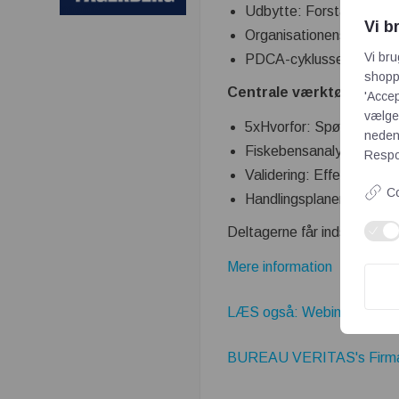
Udbytte: Forstå forskel
Vi b
Organisationens modenhe
Vi bru
PDCA-cyklussen: Grundla
shoppi
Centrale værktøjer
'Accep
vælge,
5xHvorfor: Spørgeteknik t
neden
Fiskebensanalyse og Pare
Respon
Validering: Effektivitet
Co
Handlingsplaner: Priori
Deltagerne får indsigt i fal
Mere information
LÆS også: Webinar om Milj
BUREAU VERITAS's Firmap