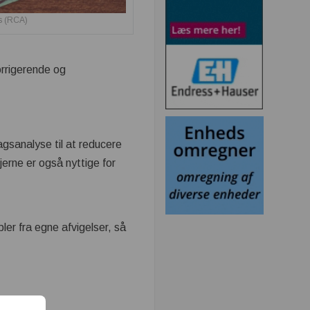
s (RCA)
orrigerende og
gsanalyse til at reducere
erne er også nyttige for
er fra egne afvigelser, så