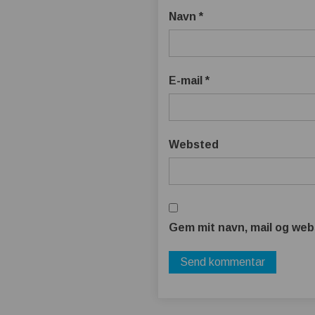
Navn
*
E-mail
*
Websted
Gem mit navn, mail og web