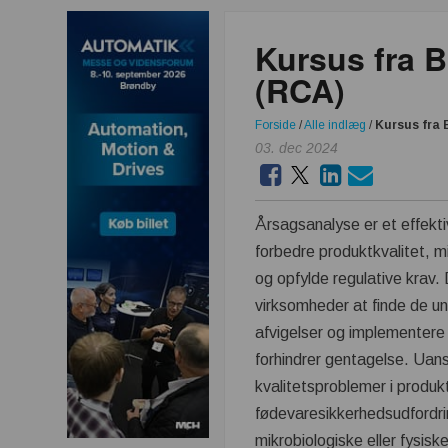
Kursus fra B
(RCA)
Forside
/
Alle indlæg
/
Kursus fra 
03. dec 2024
Årsagsanalyse er et effektiv
forbedre produktkvalitet, m
og opfylde regulative krav. 
virksomheder at finde de un
afvigelser og implementere 
forhindrer gentagelse. Uan
kvalitetsproblemer i produkt
fødevaresikkerhedsudfordr
mikrobiologiske eller fysiske 