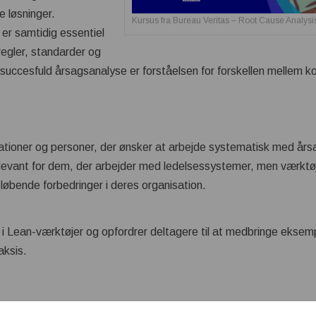
 løsninger.
Kursus fra Bureau Veritas – Root Cause Analysi
er samtidig essentiel
regler, standarder og
succesfuld årsagsanalyse er forståelsen for forskellen mellem k
ationer og personer, der ønsker at arbejde systematisk med årsa
relevant for dem, der arbejder med ledelsessystemer, men værktøj
 løbende forbedringer i deres organisation.
 Lean-værktøjer og opfordrer deltagere til at medbringe eksempl
aksis.