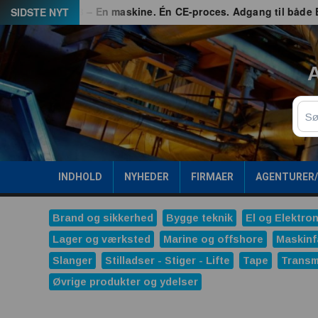
Spring
ed
G3 – En maskine. Én CE-proces. Adgang til både EU og G
SIDSTE NYT
til
indhold
A
Sø
INDHOLD
NYHEDER
FIRMAER
AGENTURER
Brand og sikkerhed
Bygge teknik
El og Elektron
Lager og værksted
Marine og offshore
Maskinf
Slanger
Stilladser - Stiger - Lifte
Tape
Transm
Øvrige produkter og ydelser