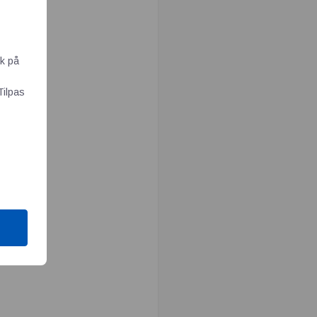
ik på
Tilpas