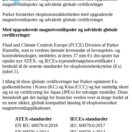
Parker forstærker eksplosionssikkerheden med opgraderede
magnetventilspoler og udvidede globale certificeringer
Med opgraderede magnetventilspoler og udvidede globale
certificeringer
Fluid and Climate Controls Europe (FCCE) Division af Parker
Hannifin, som er verdens førende leverandør af bevægelses- og
kontrolteknologier, meddeler, at deres 37 mm Ex dm-spoler har
opnået nye ATEX- og IECEx-typeundersøgelsescertifikater i
henhold til de seneste standarder for eksplosionsbeskyttelse (Ex)
(tabel 1).
I tillæg til disse globale certificeringer har Parker opdateret Ex-
godkendelserne i Korea (KC) og Kina (CCC) og har samtidig sikret
sig en ny certificering for Japan (JPEx) for udvalgte modeller. Disse
fremskridt gør det muligt for brancher verden over at drage fordel af
en mere sikker, globalt kompatibel løsning til eksplosionssikre
magnetventilapplikationer.
ATEX-standarder
IECEx-standarder
EN IEC 60079-0:2018
IEC 60079-0:2017
EN 60079-1:2014
IEC 60079-1:2014