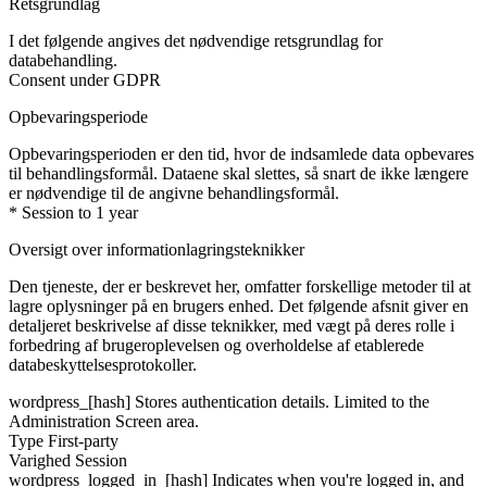
Retsgrundlag
I det følgende angives det nødvendige retsgrundlag for
databehandling.
Consent under GDPR
Opbevaringsperiode
Opbevaringsperioden er den tid, hvor de indsamlede data opbevares
til behandlingsformål. Dataene skal slettes, så snart de ikke længere
er nødvendige til de angivne behandlingsformål.
* Session to 1 year
Oversigt over informationlagringsteknikker
Den tjeneste, der er beskrevet her, omfatter forskellige metoder til at
lagre oplysninger på en brugers enhed. Det følgende afsnit giver en
detaljeret beskrivelse af disse teknikker, med vægt på deres rolle i
forbedring af brugeroplevelsen og overholdelse af etablerede
databeskyttelsesprotokoller.
wordpress_[hash]
Stores authentication details. Limited to the
Administration Screen area.
Type
First-party
Varighed
Session
wordpress_logged_in_[hash]
Indicates when you're logged in, and