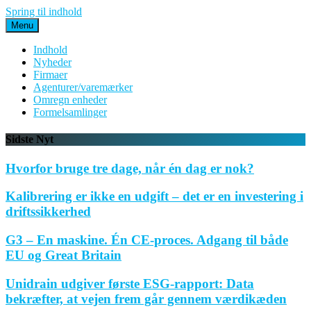
Spring til indhold
Menu
Indhold
Nyheder
Firmaer
Agenturer/varemærker
Omregn enheder
Formelsamlinger
Sidste Nyt
Hvorfor bruge tre dage, når én dag er nok?
Kalibrering er ikke en udgift – det er en investering i
driftssikkerhed
G3 – En maskine. Én CE-proces. Adgang til både
EU og Great Britain
Unidrain udgiver første ESG-rapport: Data
bekræfter, at vejen frem går gennem værdikæden