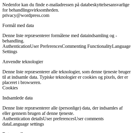
Nedenfor kan du finde e-mailadressen på databeskyttelsesansvarlige
for behandlingsvirksomheden.
privacy@wordpress.com
Formål med data
Denne liste repræsenterer formålene med dataindsamling og -
behandling.
Authentication
User Preferences
Commenting Functionality
Language
Settings
Anvendte teknologier
Denne liste repræsenterer alle teknologier, som denne tjeneste bruger
til at indsamle data. Typiske teknologier er cookies og pixels, der er
placeret i browseren.
Cookies
Indsamlede data
Denne liste repræsenterer alle (personlige) data, der indsamles af
eller gennem brugen af denne tjeneste.
Authentication details
User preferences
User comments
data
Language settings