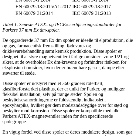
EN 60079-18:2015/A1:2017
IEC 60079-18:2017
EN 60079-31:2014
IEC 60079-31:2013
Tabel 1. Seneste ATEX- og IECEx-certificeringsstandarder for
Parkers 37 mm Ex dm-spoler.
De opgraderede 37 mm Ex dm-spoler er ideelle til elproduktion, olie
og gas, farmaceutisk fremstilling, fødevare- og
drikkevarebehandling samt kemisk produktion. Disse spoler er
designet til at styre magnetventiler i farlige områder i zone 1/21 og
sikrer, at de overholder Ex dm-kravene og forhindrer risikoen for
eksplosion i områder, hvor der er brændbare gasser, dampe eller
støvarter til stede.
Disse spoler er udstyret med et 360-graders roterbart,
glasfiberforstærket plasthus, der er unikt for Parker, og muliggør
fleksibel installation, selv på trange steder. Spolen og
beskyttelsesanordningerne er fuldstændigt indkapslet i
epoxyharpiks, hvilket gør dem modstandsdygtige over for stød og
beskytter mod korrosion. Disse spoler er kompatible med alle
Parkers ATEX-magnetventiler inden for den specificerede
spolegruppe.
En vigtig fordel ved disse spoler er deres modulære design, som gør