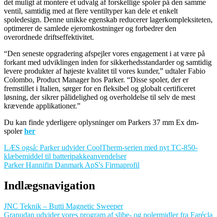
det muligt at montere et udvalg af forskellige spoler på den samme
ventil, samtidig med at flere ventiltyper kan dele et enkelt
spoledesign. Denne unikke egenskab reducerer lagerkompleksiteten,
optimerer de samlede ejeromkostninger og forbedrer den
overordnede driftseffektivitet.
“Den seneste opgradering afspejler vores engagement i at være på
forkant med udviklingen inden for sikkerhedsstandarder og samtidig
levere produkter af højeste kvalitet til vores kunder,” udtaler Fabio
Colombo, Product Manager hos Parker. “Disse spoler, der er
fremstillet i Italien, sørger for en fleksibel og globalt certificeret
løsning, der sikrer pålidelighed og overholdelse til selv de mest
krævende applikationer.”
Du kan finde yderligere oplysninger om Parkers 37 mm Ex dm-
spoler
her
LÆS også: Parker udvider CoolTherm-serien med nyt TC-850-
klæbemiddel til batteripakkeanvendelser
Parker Hannifin Danmark ApS's Firmaprofil
Indlægsnavigation
JNC Teknik – Butti Magnetic Sweeper
Granudan udvider vores program af slibe- og polermidler fra Farécla