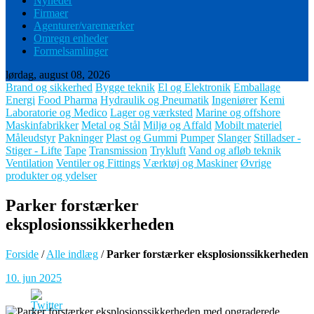
Nyheder
Firmaer
Agenturer/varemærker
Omregn enheder
Formelsamlinger
lørdag, august 08, 2026
Brand og sikkerhed
Bygge teknik
El og Elektronik
Emballage
Energi
Food Pharma
Hydraulik og Pneumatik
Ingeniører
Kemi
Laboratorie og Medico
Lager og værksted
Marine og offshore
Maskinfabrikker
Metal og Stål
Miljø og Affald
Mobilt materiel
Måleudstyr
Pakninger
Plast og Gummi
Pumper
Slanger
Stilladser -
Stiger - Lifte
Tape
Transmission
Trykluft
Vand og afløb teknik
Ventilation
Ventiler og Fittings
Værktøj og Maskiner
Øvrige
produkter og ydelser
Parker forstærker
eksplosionssikkerheden
Forside
/
Alle indlæg
/
Parker forstærker eksplosionssikkerheden
10. jun 2025