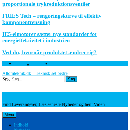
proportionale trykreduktionsventiler
FRIES Tech – rengøringskurve til effektiv
komponentrensning
IE5-elmotorer sætter nye standarder for
energieffektivitet i industrien
Ved du, hvornår produktet ændrer sig?
Facebook
Twitter
Linkedin
Altomteknik.dk – Teknisk set bedre
Søg
Søg
Leverandører, Nyheder og Viden
Find Leverandører, Læs seneste Nyheder og hent Viden
Menu
Indhold