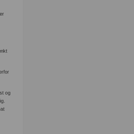
er
ænkt
erfor
ost og
ig.
 at