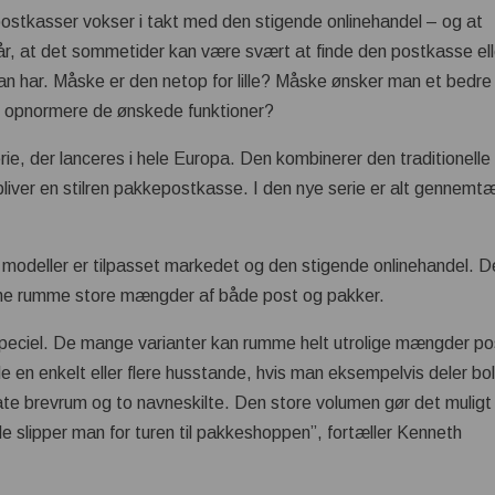
postkasser vokser i takt med den stigende onlinehandel – og at
tår, at det sommetider kan være svært at finde den postkasse ell
n har. Måske er den netop for lille? Måske ønsker man et bedre
at opnormere de ønskede funktioner?
e, der lanceres i hele Europa. Den kombinerer den traditionelle
ver en stilren pakkepostkasse. I den nye serie er alt gennemt
le modeller er tilpasset markedet og den stigende onlinehandel. D
nne rumme store mængder af både post og pakker.
lt speciel. De mange varianter kan rumme helt utrolige mængder p
e en enkelt eller flere husstande, hvis man eksempelvis deler bol
ate brevrum og to navneskilte. Den store volumen gør det muligt
slipper man for turen til pakkeshoppen”, fortæller Kenneth