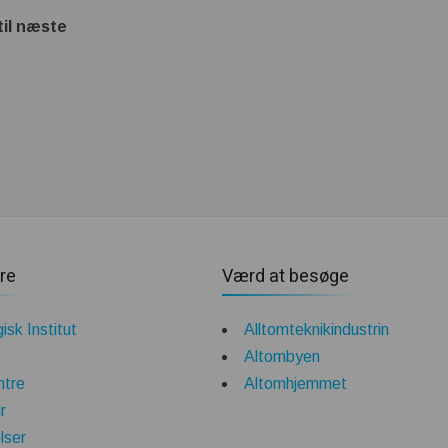
til næste
re
Værd at besøge
isk Institut
Alltomteknikindustrin
Altombyen
ntre
Altomhjemmet
r
lser