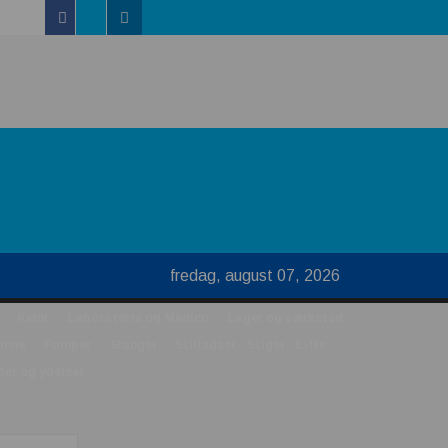
Facebook
Linkedin
Twitter
 se
fredag, august 07, 2026
Kemi
Laboratorie og Medico
Lager og værksted
ummi
Pumper
Slanger
Stilladser - Stiger - Lifte
ter og ydelser