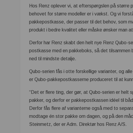
Hos Renz oplever vi, at efterspørgslen på større 
behovet for større modeller er i vækst. Og vi fors
pakkepostkasse, der passer til det behov, som ma
produkt i bedre kvalitet eller måske ønsker man 
Derfor har Renz skabt den helt nye Renz Qubo-seri
postkasse med en pakkeboks, så det tilsammen bli
ned til mindste detalje.
Qubo-serien fås i otte forskellige varianter, og al
er Qubo-pakkepostkasserne produceret til at ku
“Det er flere ting, der gør, at Qubo-serien er he
pakker, og derfor er pakkepostkassen idéel til båd
Derfor fås flere af varianterne også med to separ
modtage én stor pakke om dagen, og på den måde 
Steinmetz, der er Adm. Direktør hos Renz A/S.