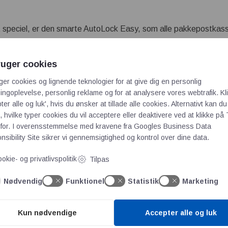
lt speciel, er den smarte AutoLock Easy, som alle pakkepostkas
døren låses automatisk, når den lukkes, efter at postbuddet har
r dig at åbne pakkepostkassen ved hjælp af egen nøgle. Når du h
ruger cookies
det muligt på ny at få leveret en pakke, hvilket er både smart 
ger cookies og lignende teknologier for at give dig en personlig
ngoplevelse, personlig reklame og for at analysere vores webtrafik. Kl
ter alle og luk', hvis du ønsker at tillade alle cookies. Alternativt kan du
å, at dine pakker kommer til at ligge trygt og godt i
 hvilke typer cookies du vil acceptere eller deaktivere ved at klikke på 
e den igen – hvilket også hænger sammen med det højkvalitets-
for. I overensstemmelse med kravene fra
Googles Business Data
r fremstillet i galvaniseret stål af højeste kvalitet, hvilket samt
sibility Site
sikrer vi gennemsigtighed og kontrol over dine data.
Steinmetz.
okie- og privatlivspolitik
Tilpas
k stål, hvilket sikrer den allerhøjeste kvalitet af produkterne.
Nødvendig
Funktionel
Statistik
Marketing
serie er du velkommen til at kontakte os, så står vi klar til at h
Kun nødvendige
Accepter alle og luk
istreringsattester skaber udfordringer