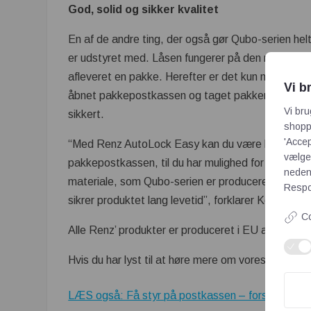
God, solid og sikker kvalitet
En af de andre ting, der også gør Qubo-serien he
er udstyret med. Låsen fungerer på den måde, at 
afleveret en pakke. Herefter er det kun muligt fo
Vi b
åbnet pakkepostkassen og taget pakken ud, så er 
Vi bru
sikkert.
shoppi
'Accep
“Med Renz AutoLock Easy kan du være helt sikker p
vælge,
pakkepostkassen, til du har mulighed for at tømm
neden
materiale, som Qubo-serien er produceret i. Serien e
Respon
sikrer produktet lang levetid”, forklarer Kenneth 
Co
Alle Renz’ produkter er produceret i EU af europæis
Hvis du har lyst til at høre mere om vores nye Qubo-
LÆS også: Få styr på postkassen – forsinkede reg