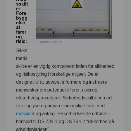
sskilt
e:
Fore
bygg
else
af
farer
og
risici
Sikkerhedsskilte
Sikke
rheds
skilte er en vigtig komponent inden for sikkerhed
og risikostyring i forskellige miljøer. De er
designet til at advare, informere og instruere
mennesker om potentielle farer, risici og
sikkerhedsprocedurer. Sikkerhedsskilte er med
til at oplyse og advarer om mulige farer ved
maskiner
og anlæg. Sikkerhedsskilte udføres i
henhold til DS 734.1 og DS 734.2 “sikkerhed på
arbejdspladsen”.