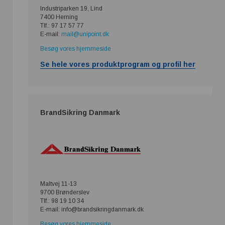
Industriparken 19, Lind
7400 Herning
Tlf.: 97 17 57 77
E-mail:
mail@unipoint.dk
Besøg vores hjemmeside
Se hele vores produktprogram og profil her
​BrandSikring Danmark
Maltvej 11-13
9700 Brønderslev
Tlf.: 98 19 10 34
E-mail: info@brandsikringdanmark.dk
Besøg vores hjemmeside