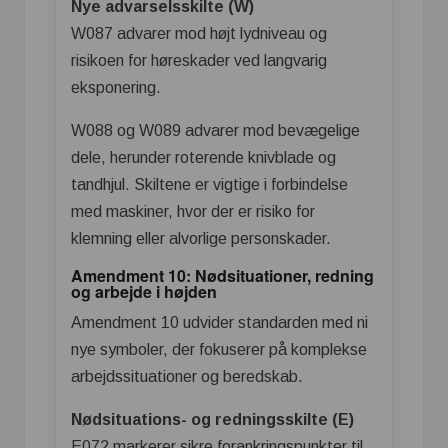
Nye advarselsskilte (W)
W087 advarer mod højt lydniveau og
risikoen for høreskader ved langvarig
eksponering.
W088 og W089 advarer mod bevægelige
dele, herunder roterende knivblade og
tandhjul. Skiltene er vigtige i forbindelse
med maskiner, hvor der er risiko for
klemning eller alvorlige personskader.
Amendment 10: Nødsituationer, redning
og arbejde i højden
Amendment 10 udvider standarden med ni
nye symboler, der fokuserer på komplekse
arbejdssituationer og beredskab.
Nødsituations- og redningsskilte (E)
E072 markerer sikre forankringspunkter til