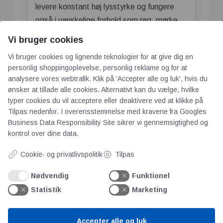
levere konstant høj lysstyrke og fungere
også i vanskelige forhold som røg, mørke
og komplekse rum.
Vi bruger cookies
Hvornår er de nødvendige?
Vi bruger cookies og lignende teknologier for at give dig en
personlig shoppingoplevelse, personlig reklame og for at
Bygninger med over 150 personer eller
analysere vores webtrafik. Klik på 'Accepter alle og luk', hvis du
ønsker at tillade alle cookies. Alternativt kan du vælge, hvilke
et areal >1.000 m²
typer cookies du vil acceptere eller deaktivere ved at klikke på
Højhuse (>22 meter) og bygninger med
Tilpas nedenfor. I overensstemmelse med kravene fra
Googles
krav om panikbelysning i trapper
Business Data Responsibility Site
sikrer vi gennemsigtighed og
Institutioner som hospitaler, plejehjem,
kontrol over dine data.
hoteller
Cookie- og privatlivspolitik
Tilpas
Miljøer med risiko for røg, støv,
planteforhold med dårlig visuel
Nødvendig
Funktionel
gennemskuelighed
Statistik
Marketing
Fordele og ulemper
Accepter alle og luk