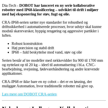
Dia-Tech -
DOBOT har lanceret en ny serie kollaborative
robotter med IP68-klassificering – udviklet til drift i miljøer
med høj eksponering for støv, fugt og olie.
CRA-IP68-serien sætter nye standarder for robusthed og
driftssikkerhed i automatiserede processer, hvor udstyr skal kunne
modstå skærevæsker, hyppig rengøring og aggressive partikler i
luften.
Robust konstruktion
Høj præcision og stabil drift
IP68 – fuld beskyttelse mod vand, støv og olie
Serien består af tre modeller med rækkevidder fra 900 til 1700 mm
og nyttelast op til 20 kg – ideel til automatisering i bl.a. CNC-
bearbejdning, svejsning, fødevarehåndtering og andre krævende
applikationer.
CRA-IP68 er ikke bare en ny cobot – det er en løsning, der
muliggør Automation, hvor traditionelle robotter må give op.
Læs mere om DOBOT CRA-serien