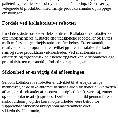
palletering, kvalitetskontrol og materialehåndtering. De er særligt
velegnede til produktion med mange produktvarianter og hyppige
omstillinger.
Fordele ved kollaborative robotter
En af de største fordele er fleksibiliteten. Kollaborative robotter kan
ofte implementeres hurtigere end traditionelle robotceller og flyttes
mellem forskellige arbejdsstationer efter behov. De er samtidig
relativt enkle at programmere, hvilket gør dem attraktive for både
små og store produktionsvirksomheder. Ved at automatisere
ensartede og ergonomisk belastende opgaver kan virksomheder øge
produktiviteten og samtidig forbedre arbejdsmiljøet.
Sikkerhed er en vigtig del af løsningen
Selvom kollaborative robotter er udviklet til at arbejde tæt på
mennesker, er de ikke automatisk sikre i alle situationer. Sikkerheden
afhænger blandt andet af robotens hastighed, kraft, værktøj, emner
og den konkrete arbejdsproces. Derfor skal der altid gennemføres en
risikovurdering, og der kan i nogle tilfælde være behov for
supplerende sikkerhedsudstyr som laserscannere eller
sikkerhedsafskærmning.