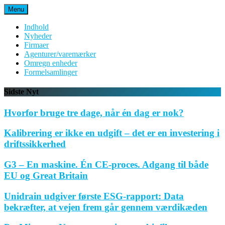
Spring
Menu
til
indhold
Indhold
Nyheder
Firmaer
Agenturer/varemærker
Omregn enheder
Formelsamlinger
Sidste Nyt
Hvorfor bruge tre dage, når én dag er nok?
Kalibrering er ikke en udgift – det er en investering i
driftssikkerhed
G3 – En maskine. Én CE-proces. Adgang til både
EU og Great Britain
Unidrain udgiver første ESG-rapport: Data
bekræfter, at vejen frem går gennem værdikæden