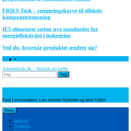
FRIES Tech – rengøringskurve til effektiv
komponentrensning
IE5-elmotorer sætter nye standarder for
energieffektivitet i industrien
Ved du, hvornår produktet ændrer sig?
Facebook
Linkedin
Twitter
Altomteknik.dk – Teknisk set bedre
Søg
Søg
Leverandører, Nyheder og Viden
Find Leverandører, Læs seneste Nyheder og hent Viden
Menu
Indhold
Nyheder