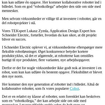
kun kan udføre én opgave. Her kommer kollaborative robotter ind i
billedet. Som en god “robotkollega” arbejder den side om side med
mennesker.
Men selvom virksomheder er villige til at investere i robotter, går en
del robotprojekter i stå.
Vores TEKspert Lukasz Zymla, Application Design Expert hos
Schneider Electric, fortæller, hvordan du kan sikre, at dit projekt
bliver en succes.
I Schneider Electric oplever vi, at virksomhederne efterspørger mere
fleksible robotløsninger. Øget konkurrence betyder kortere
produktcyklus, så det er afgørende, at robotterne kan omstilles
hurtigt til nye produkter, flere varianter, nye arbejdsopgaver.
Derfor er det for nogle virksomheder ikke godt nok at investere i en
robot, som kun kan udføre én bestemt opgave. Fleksibilitet er blevet
den nye norm.
Her kommer den nye generation af robotter ind i billedet. Altså de
kollaborative robotter, som fx vores populære
Cobot
.
Det er en relativt ny klasse af robotter, som forenklet kan beskrives
som en “robotkollega,” der kan arbejde side om side med
mennesker. I mange tilfælde endda uden de helt store og