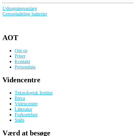
Indlægsnavigation
Udsugningsanlæg
Genopladelige batterier
AOT
Om os
Priser
Kontakt
Persondata
Videncentre
Teknologisk Institut
Bitva
Videncentre
Litteratur
Forkortelser
Ståbi
Værd at besøge