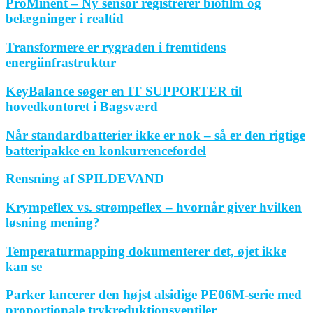
ProMinent – Ny sensor registrerer biofilm og
belægninger i realtid
Transformere er rygraden i fremtidens
energiinfrastruktur
KeyBalance søger en IT SUPPORTER til
hovedkontoret i Bagsværd
Når standardbatterier ikke er nok – så er den rigtige
batteripakke en konkurrencefordel
Rensning af SPILDEVAND
Krympeflex vs. strømpeflex – hvornår giver hvilken
løsning mening?
Temperaturmapping dokumenterer det, øjet ikke
kan se
Parker lancerer den højst alsidige PE06M-serie med
proportionale trykreduktionsventiler