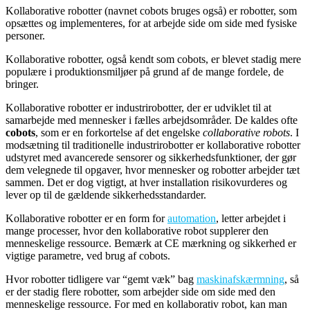
Kollaborative robotter (navnet cobots bruges også) er robotter, som
opsættes og implementeres, for at arbejde side om side med fysiske
personer.
Kollaborative robotter, også kendt som cobots, er blevet stadig mere
populære i produktionsmiljøer på grund af de mange fordele, de
bringer.
Kollaborative robotter er industrirobotter, der er udviklet til at
samarbejde med mennesker i fælles arbejdsområder. De kaldes ofte
cobots
, som er en forkortelse af det engelske
collaborative robots
. I
modsætning til traditionelle industrirobotter er kollaborative robotter
udstyret med avancerede sensorer og sikkerhedsfunktioner, der gør
dem velegnede til opgaver, hvor mennesker og robotter arbejder tæt
sammen. Det er dog vigtigt, at hver installation risikovurderes og
lever op til de gældende sikkerhedsstandarder.
Kollaborative robotter er en form for
automation
, letter arbejdet i
mange processer, hvor den kollaborative robot supplerer den
menneskelige ressource. Bemærk at CE mærkning og sikkerhed er
vigtige parametre, ved brug af cobots.
Hvor robotter tidligere var “gemt væk” bag
maskinafskærmning
, så
er der stadig flere robotter, som arbejder side om side med den
menneskelige ressource. For med en kollaborativ robot, kan man