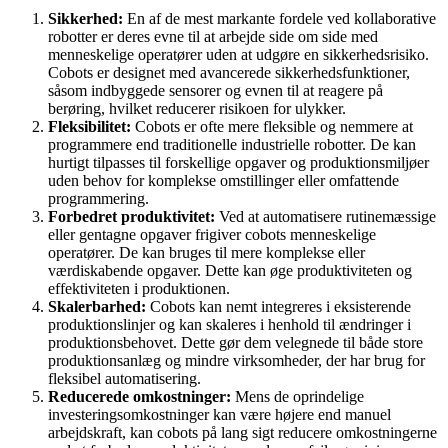
Sikkerhed:
En af de mest markante fordele ved kollaborative
robotter er deres evne til at arbejde side om side med
menneskelige operatører uden at udgøre en sikkerhedsrisiko.
Cobots er designet med avancerede sikkerhedsfunktioner,
såsom indbyggede sensorer og evnen til at reagere på
berøring, hvilket reducerer risikoen for ulykker.
Fleksibilitet:
Cobots er ofte mere fleksible og nemmere at
programmere end traditionelle industrielle robotter. De kan
hurtigt tilpasses til forskellige opgaver og produktionsmiljøer
uden behov for komplekse omstillinger eller omfattende
programmering.
Forbedret produktivitet:
Ved at automatisere rutinemæssige
eller gentagne opgaver frigiver cobots menneskelige
operatører. De kan bruges til mere komplekse eller
værdiskabende opgaver. Dette kan øge produktiviteten og
effektiviteten i produktionen.
Skalerbarhed:
Cobots kan nemt integreres i eksisterende
produktionslinjer og kan skaleres i henhold til ændringer i
produktionsbehovet. Dette gør dem velegnede til både store
produktionsanlæg og mindre virksomheder, der har brug for
fleksibel automatisering.
Reducerede omkostninger:
Mens de oprindelige
investeringsomkostninger kan være højere end manuel
arbejdskraft, kan cobots på lang sigt reducere omkostningerne