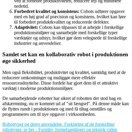
ved at forbedre produktiviteten, reducere fejl og minimere
nedetid.
Forbedret kvalitet og konsistens:
Cobots udfører opgaver
med en høj grad af præcision og konsistens, hvilket kan føre
til forbedret produktkvalitet og reducerede defekter.
Adaptivitet:
Cobots kan tilpasses til at arbejde i forskellige
produktionsmiljøer og samarbejde med forskellige typer
værktøjer og udstyr, hvilket gør dem velegnede til forskellige
industrier og anvendelser.
Samlet set kan en kollaborativ robot i produktionen
øge sikkerhed
Men også fleksibilitet, produktivitet og kvalitet, samtidig med at de
reducerer omkostninger og muliggør mere effektiv
ressourceudnyttelse. Disse fordele har gjort dem til et attraktivt
værktøj i moderne produktionsmiljøer.
De samarbejdende robotter har sikret af robotten der stod bag en
afskærmning, nu er kommet ud af "sit fængsel". På denne måde kan
de flyttes rundt i produktionen og med få tiltag omstilles og
programmeres om til nye opgaver i virksomheden.
Robottyper og deres anvendelse. Forklaring af de forskellige
robottyper, se her - Formler, formelsamlinger og teknisk viden