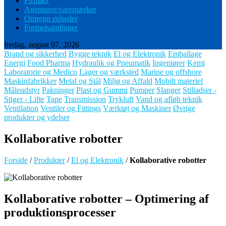
Firmaer
Agenturer/varemærker
Omregn enheder
Formelsamlinger
fredag, august 07, 2026
Brand og sikkerhed
Bygge teknik
El og Elektronik
Emballage
Energi
Food Pharma
Hydraulik og Pneumatik
Ingeniører
Kemi
Laboratorie og Medico
Lager og værksted
Marine og offshore
Maskinfabrikker
Metal og Stål
Miljø og Affald
Mobilt materiel
Måleudstyr
Pakninger
Plast og Gummi
Pumper
Slanger
Stilladser -
Stiger - Lifte
Tape
Transmission
Trykluft
Vand og afløb teknik
Ventilation
Ventiler og Fittings
Værktøj og Maskiner
Øvrige
produkter og ydelser
Kollaborative robotter
Forside
/
Produkter
/
El og Elektronik
/
Kollaborative robotter
Kollaborative robotter – Optimering af
produktionsprocesser