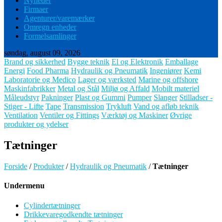
Nyheder
Firmaer
Agenturer/varemærker
Omregn enheder
Formelsamlinger
søndag, august 09, 2026
Brand og sikkerhed
Bygge teknik
El og Elektronik
Emballage
Energi
Food Pharma
Hydraulik og Pneumatik
Ingeniører
Kemi
Laboratorie og Medico
Lager og værksted
Marine og offshore
Maskinfabrikker
Metal og Stål
Miljø og Affald
Mobilt materiel
Måleudstyr
Pakninger
Plast og Gummi
Pumper
Slanger
Stilladser -
Stiger - Lifte
Tape
Transmission
Trykluft
Vand og afløb teknik
Ventilation
Ventiler og Fittings
Værktøj og Maskiner
Øvrige
produkter og ydelser
Tætninger
Forside
/
Produkter
/
Hydraulik og Pneumatik
/
Tætninger
Undermenu
Cylindertætninger
Drikkevaregodkendte tætninger