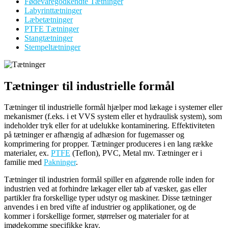
Fødevaregodkendte Tætninger
Labyrinttætninger
Læbetætninger
PTFE Tætninger
Stangtætninger
Stempeltætninger
Tætninger til industrielle formål
Tætninger til industrielle formål hjælper mod lækage i systemer eller
mekanismer (f.eks. i et VVS system eller et hydraulisk system), som
indeholder tryk eller for at udelukke kontaminering. Effektiviteten
på tætninger er afhængig af adhæsion for fugemasser og
komprimering for propper. Tætninger produceres i en lang række
materialer, ex.
PTFE
(Teflon), PVC, Metal mv. Tætninger er i
familie med
Pakninger
.
Tætninger til industrien formål spiller en afgørende rolle inden for
industrien ved at forhindre lækager eller tab af væsker, gas eller
partikler fra forskellige typer udstyr og maskiner. Disse tætninger
anvendes i en bred vifte af industrier og applikationer, og de
kommer i forskellige former, størrelser og materialer for at
imødekomme specifikke krav.