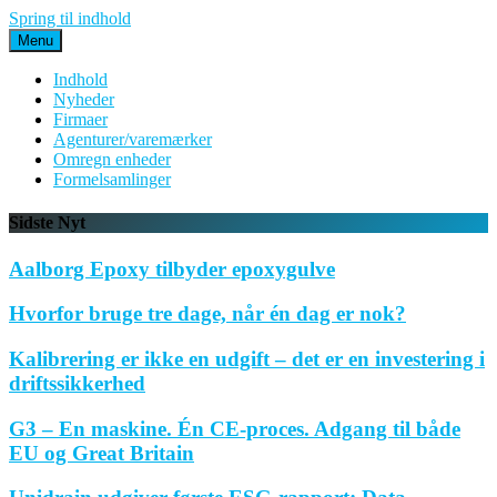
Spring til indhold
Menu
Indhold
Nyheder
Firmaer
Agenturer/varemærker
Omregn enheder
Formelsamlinger
Sidste Nyt
Aalborg Epoxy tilbyder epoxygulve
Hvorfor bruge tre dage, når én dag er nok?
Kalibrering er ikke en udgift – det er en investering i
driftssikkerhed
G3 – En maskine. Én CE-proces. Adgang til både
EU og Great Britain