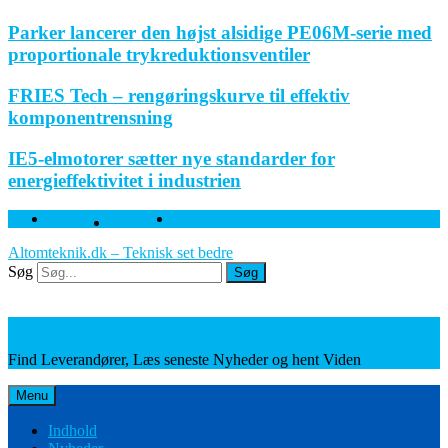
Parker lancerer den højst alsidige PE06M-serie med
proportionale trykreduktionsventiler
FRIES Tech – rengøringskurve til effektiv
komponentrensning
IE5-elmotorer sætter nye standarder for
energieffektivitet i industrien
Facebook
Twitter
Linkedin
Altomteknik.dk – Teknisk set bedre
Søg
Søg
Leverandører, Nyheder og Viden
Find Leverandører, Læs seneste Nyheder og hent Viden
Menu
Indhold