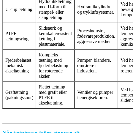
Hydrauliktætning
Ved hø
med U-form til
Hydraulikcylindre
U-cup tætning
bevæg
stempel- eller
og trykluftsystemer.
kompo
stangtætning.
Slidstærk og
Ved hø
Procesindustri,
PTFE
kemikalieresistent
temper
fødevareproduktion,
tætningsring
tætning i
aggres
aggressive medier.
plastmateriale.
kemika
Kompleks
Fjederbelastet
tætning med
Pumper, blandere,
Ved hø
mekanisk
fjederbelastning
omrørere i
temper
akseltætning
for roterende
industrien.
rotere
aksler.
Flettet tætning
Ved hø
Graftætning
med grafit eller
Ventiler og pumper
temper
(pakningssnor)
PTFE til
i energisektoren.
sliden
akseltætning.
Når tætningen fejler, stopper alt