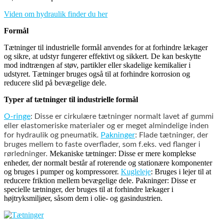
Viden om hydraulik finder du her
Formål
Tætninger til industrielle formål anvendes for at forhindre lækager
og sikre, at udstyr fungerer effektivt og sikkert. De kan beskytte
mod indtrængen af støv, partikler eller skadelige kemikalier i
udstyret. Tætninger bruges også til at forhindre korrosion og
reducere slid på bevægelige dele.
Typer af tætninger til industrielle formål
O-ringe
: Disse er cirkulære tætninger normalt lavet af gummi
eller elastomeriske materialer og er meget almindelige inden
for hydraulik og pneumatik.
Pakninger
: Flade tætninger, der
bruges mellem to faste overflader, som f.eks. ved flanger i
Mekaniske tætninger: Disse er mere komplekse
rørledninger.
enheder, der normalt består af roterende og stationære komponenter
og bruges i pumper og kompressorer.
Kugleleje
: Bruges i lejer til at
reducere friktion mellem bevægelige dele. Pakninger: Disse er
specielle tætninger, der bruges til at forhindre lækager i
højtryksmiljøer, såsom dem i olie- og gasindustrien.