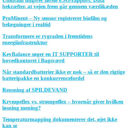
Unidrain udgiver første ESG-rapport: Data
bekræfter, at vejen frem går gennem værdikæden
ProMinent – Ny sensor registrerer biofilm og
belægninger i realtid
Transformere er rygraden i fremtidens
energiinfrastruktur
KeyBalance søger en IT SUPPORTER til
hovedkontoret i Bagsværd
Når standardbatterier ikke er nok – så er den rigtige
batteripakke en konkurrencefordel
Rensning af SPILDEVAND
Krympeflex vs. strømpeflex – hvornår giver hvilken
løsning mening?
Temperaturmapping dokumenterer det, øjet ikke
kan se