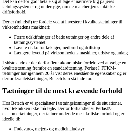
Det kan derfor godt betale sig at tage et nærmere kig på jeres
tætningssystemer og undersøge, om de matcher jeres faktiske
driftsforhold.
Der er (mindst!) tre fordele ved at investere i kvalitetstætninger til
virksomhedens maskineri:
Færre udskiftninger af både tætninger og andre dele af
tætningssystemet
Lavere risiko for lækager, nedbrud og driftstop
Længere levetid på virksomhedens maskiner, udstyr og anlæg
I sidste ende er der derfor flere økonomiske fordele ved at vælge en
kvalitetstætning fremfor en standardtætning. Perlast® FFKM-
tætninger har igennem 20 år vist deres enestående egenskaber og er
derfor kvalitetstætninger, Betech kan stå inde for.
Tætninger til de mest krævende forhold
Hos Betech er vi specialister i tætningsløsninger til de situationer,
hvor teknikken ikke må fejle. Derfor forhandler vi Perlast®
elastomertætninger, der tætner under de mest kritiske forhold og er
ideelle til:
Fødevare-, mejeri- og medicinaludstyr