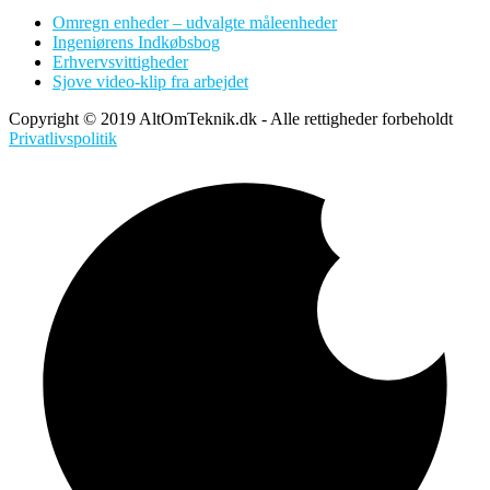
Omregn enheder – udvalgte måleenheder
Ingeniørens Indkøbsbog
Erhvervsvittigheder
Sjove video-klip fra arbejdet
Copyright © 2019 AltOmTeknik.dk - Alle rettigheder forbeholdt
Privatlivspolitik