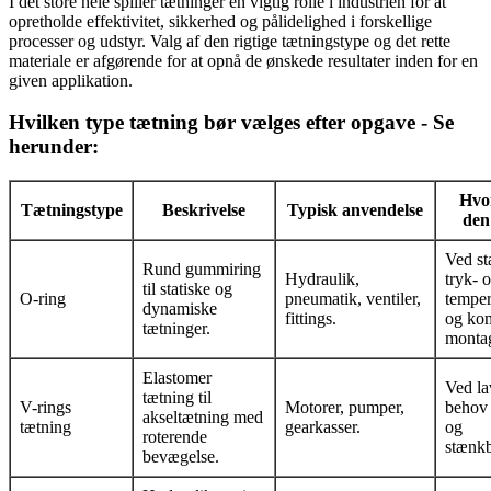
I det store hele spiller tætninger en vigtig rolle i industrien for at
opretholde effektivitet, sikkerhed og pålidelighed i forskellige
processer og udstyr. Valg af den rigtige tætningstype og det rette
materiale er afgørende for at opnå de ønskede resultater inden for en
given applikation.
Hvilken type tætning bør vælges efter opgave - Se
herunder:
Hvo
Tætningstype
Beskrivelse
Typisk anvendelse
den
Ved st
Rund gummiring
Hydraulik,
tryk- 
til statiske og
O-ring
pneumatik, ventiler,
temper
dynamiske
fittings.
og ko
tætninger.
monta
Elastomer
Ved la
tætning til
V-rings
Motorer, pumper,
behov 
akseltætning med
tætning
gearkasser.
og
roterende
stænkb
bevægelse.