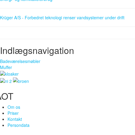
Krüger A/S - Forbedret teknologi renser vandsystemer under drift
Indlægsnavigation
Badeværelsesmøbler
Muffer
AOT
Om os
Priser
Kontakt
Persondata