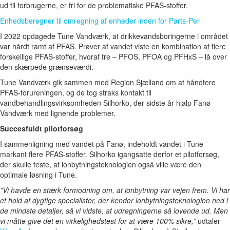
ud til forbrugerne, er fri for de problematiske PFAS-stoffer.
Enhedsberegner til omregning af enheder inden for Parts-Per
I 2022 opdagede Tune Vandværk, at drikkevandsboringerne i området
var hårdt ramt af PFAS. Prøver af vandet viste en kombination af flere
forskellige PFAS-stoffer, hvoraf tre – PFOS, PFOA og PFHxS – lå over
den skærpede grænseværdi.
Tune Vandværk gik sammen med Region Sjælland om at håndtere
PFAS-forureningen, og de tog straks kontakt til
vandbehandlingsvirksomheden Silhorko, der sidste år hjalp Fanø
Vandværk med lignende problemer.
Succesfuldt pilotforsøg
I sammenligning med vandet på Fanø, indeholdt vandet i Tune
markant flere PFAS-stoffer. Silhorko igangsatte derfor et pilotforsøg,
der skulle teste, at ionbytningsteknologien også ville være den
optimale løsning i Tune.
”Vi havde en stærk formodning om, at ionbytning var vejen frem. Vi har
et hold af dygtige specialister, der kender ionbytningsteknologien ned i
de mindste detaljer, så vi vidste, at udregningerne så lovende ud. Men
vi måtte give det en virkelighedstest for at være 100% sikre,”
udtaler