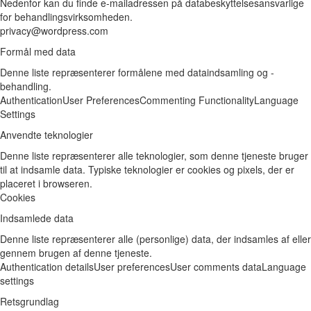
Nedenfor kan du finde e-mailadressen på databeskyttelsesansvarlige
for behandlingsvirksomheden.
privacy@wordpress.com
Formål med data
Denne liste repræsenterer formålene med dataindsamling og -
behandling.
Authentication
User Preferences
Commenting Functionality
Language
Settings
Anvendte teknologier
Denne liste repræsenterer alle teknologier, som denne tjeneste bruger
til at indsamle data. Typiske teknologier er cookies og pixels, der er
placeret i browseren.
Cookies
Indsamlede data
Denne liste repræsenterer alle (personlige) data, der indsamles af eller
gennem brugen af denne tjeneste.
Authentication details
User preferences
User comments data
Language
settings
Retsgrundlag