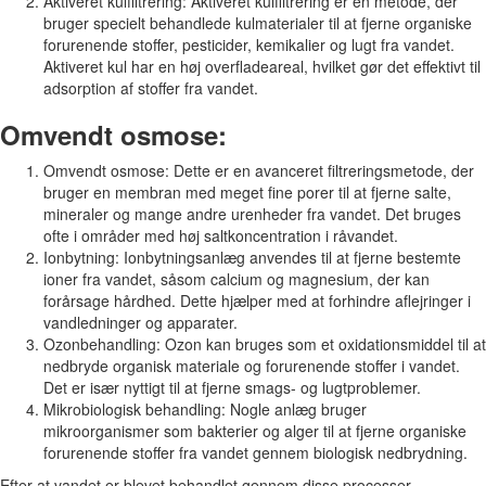
Aktiveret kulfiltrering: Aktiveret kulfiltrering er en metode, der
bruger specielt behandlede kulmaterialer til at fjerne organiske
forurenende stoffer, pesticider, kemikalier og lugt fra vandet.
Aktiveret kul har en høj overfladeareal, hvilket gør det effektivt til
adsorption af stoffer fra vandet.
Omvendt osmose:
Omvendt osmose: Dette er en avanceret filtreringsmetode, der
bruger en membran med meget fine porer til at fjerne salte,
mineraler og mange andre urenheder fra vandet. Det bruges
ofte i områder med høj saltkoncentration i råvandet.
Ionbytning: Ionbytningsanlæg anvendes til at fjerne bestemte
ioner fra vandet, såsom calcium og magnesium, der kan
forårsage hårdhed. Dette hjælper med at forhindre aflejringer i
vandledninger og apparater.
Ozonbehandling: Ozon kan bruges som et oxidationsmiddel til at
nedbryde organisk materiale og forurenende stoffer i vandet.
Det er især nyttigt til at fjerne smags- og lugtproblemer.
Mikrobiologisk behandling: Nogle anlæg bruger
mikroorganismer som bakterier og alger til at fjerne organiske
forurenende stoffer fra vandet gennem biologisk nedbrydning.
Efter at vandet er blevet behandlet gennem disse processer,