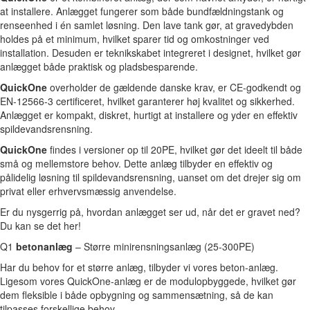
at installere. Anlægget fungerer som både bundfældningstank og
renseenhed i én samlet løsning. Den lave tank gør, at gravedybden
holdes på et minimum, hvilket sparer tid og omkostninger ved
installation. Desuden er teknikskabet integreret i designet, hvilket gør
anlægget både praktisk og pladsbesparende.
QuickOne
overholder de gældende danske krav, er CE-godkendt og
EN-12566-3 certificeret, hvilket garanterer høj kvalitet og sikkerhed.
Anlægget er kompakt, diskret, hurtigt at installere og yder en effektiv
spildevandsrensning.
QuickOne
findes i versioner op til 20PE, hvilket gør det ideelt til både
små og mellemstore behov. Dette anlæg tilbyder en effektiv og
pålidelig løsning til spildevandsrensning, uanset om det drejer sig om
privat eller erhvervsmæssig anvendelse.
Er du nysgerrig på, hvordan anlægget ser ud, når det er gravet ned?
Du kan se det her!
Q1
betonanlæg
– Større minirensningsanlæg (25-300PE)
Har du behov for et større anlæg, tilbyder vi vores beton-anlæg.
Ligesom vores QuickOne-anlæg er de modulopbyggede, hvilket gør
dem fleksible i både opbygning og sammensætning, så de kan
tilpasses forskellige behov.