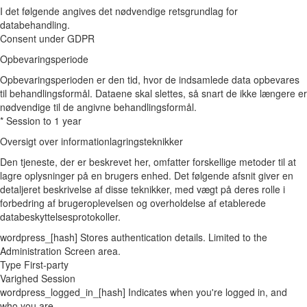
I det følgende angives det nødvendige retsgrundlag for
databehandling.
Consent under GDPR
Opbevaringsperiode
Opbevaringsperioden er den tid, hvor de indsamlede data opbevares
til behandlingsformål. Dataene skal slettes, så snart de ikke længere er
nødvendige til de angivne behandlingsformål.
* Session to 1 year
Oversigt over informationlagringsteknikker
Den tjeneste, der er beskrevet her, omfatter forskellige metoder til at
lagre oplysninger på en brugers enhed. Det følgende afsnit giver en
detaljeret beskrivelse af disse teknikker, med vægt på deres rolle i
forbedring af brugeroplevelsen og overholdelse af etablerede
databeskyttelsesprotokoller.
wordpress_[hash]
Stores authentication details. Limited to the
Administration Screen area.
Type
First-party
Varighed
Session
wordpress_logged_in_[hash]
Indicates when you're logged in, and
who you are.