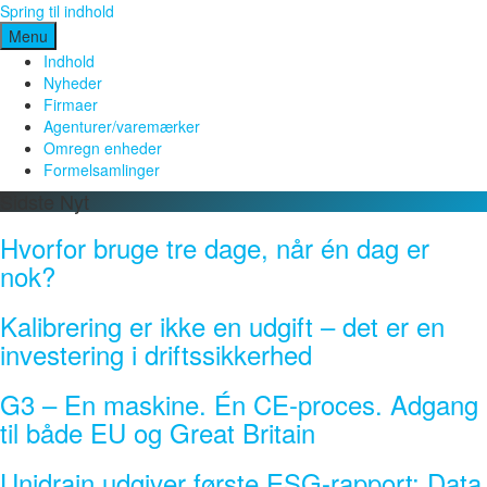
Spring til indhold
Menu
Indhold
Nyheder
Firmaer
Agenturer/varemærker
Omregn enheder
Formelsamlinger
Sidste Nyt
Hvorfor bruge tre dage, når én dag er
nok?
Kalibrering er ikke en udgift – det er en
investering i driftssikkerhed
G3 – En maskine. Én CE-proces. Adgang
til både EU og Great Britain
Unidrain udgiver første ESG-rapport: Data