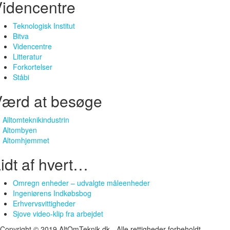
idencentre
Teknologisk Institut
Bitva
Videncentre
Litteratur
Forkortelser
Ståbi
Værd at besøge
Alltomteknikindustrin
Altombyen
Altomhjemmet
idt af hvert…
Omregn enheder – udvalgte måleenheder
Ingeniørens Indkøbsbog
Erhvervsvittigheder
Sjove video-klip fra arbejdet
Copyright © 2019 AltOmTeknik.dk - Alle rettigheder forbeholdt