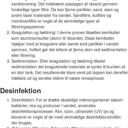
vandrensning. Det indebærer passagen af råvand gennem
forskellige typer filtre. De kan fjerne partikler, sand, slam og
andre faste materialer fra vandet. Sandfiltre, kulfiltre og
membranfiltre er nogle af de almindelige typer af
filtreringssystemer.
Koagulation og fældning: I denne proces tilsættes kemikalier
som aluminiumsulfat (alum) til råvandet. Disse kemikalier
hjælper med at koagulere eller samle små partikler i vandet
sammen, hvilket gør det lettere at fjerne dem ved sedimentation
eller filtrering.
Sedimentation: Efter koagulation og fældning tillader
sedimentation det koagulerede materiale at synke til bunden af
en stor tank. Det resulterende klare vand på toppen kan derefter
trækkes ud og sendes videre til næste renseproces.
Desinfektion
Desinfektion: For at dræbe skadelige mikroorganismer såsom
bakterier, vira og protozoer i vandet, anvendes
desinfektionsprocesser. Klor, ozon, ultraviolet (UV) lys og
kloramin er nogle af de mest almindelige desinfektionsmidler,
der bruges.