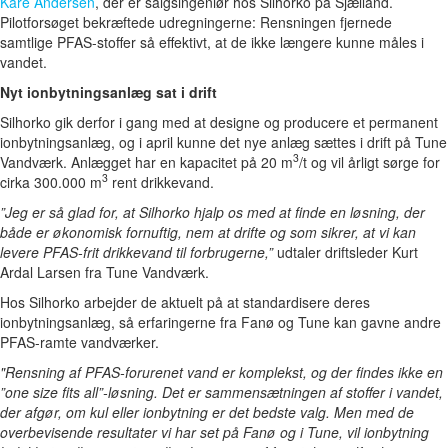
Kåre Andersen
, der er salgsingeniør hos Silhorko på Sjælland.
Pilotforsøget bekræftede udregningerne: Rensningen fjernede
samtlige PFAS-stoffer så effektivt, at de ikke længere kunne måles i
vandet.
Nyt ionbytningsanlæg sat i drift
Silhorko gik derfor i gang med at designe og producere et permanent
ionbytningsanlæg, og i april kunne det nye anlæg sættes i drift på Tune
3
Vandværk. Anlægget har en kapacitet på 20 m
/t og vil årligt sørge for
3
cirka 300.000 m
rent drikkevand.
”Jeg er så glad for, at Silhorko hjalp os med at finde en løsning, der
både er økonomisk fornuftig, nem at drifte og som sikrer, at vi kan
levere PFAS-frit drikkevand til forbrugerne,”
udtaler driftsleder Kurt
Ardal Larsen fra Tune Vandværk.
Hos Silhorko arbejder de aktuelt på at standardisere deres
ionbytningsanlæg, så erfaringerne fra Fanø og Tune kan gavne andre
PFAS-ramte vandværker.
"Rensning af PFAS-forurenet vand er komplekst, og der findes ikke en
”one size fits all”-løsning. Det er sammensætningen af stoffer i vandet,
der afgør, om kul eller ionbytning er det bedste valg. Men med de
overbevisende resultater vi har set på Fanø og i Tune, vil ionbytning