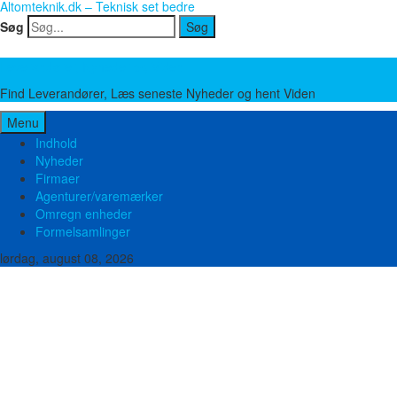
Altomteknik.dk – Teknisk set bedre
Søg
Søg
Leverandører, Nyheder og Viden
Find Leverandører, Læs seneste Nyheder og hent Viden
Menu
Indhold
Nyheder
Firmaer
Agenturer/varemærker
Omregn enheder
Formelsamlinger
lørdag, august 08, 2026
Brand og sikkerhed
Bygge teknik
El og Elektronik
Emballage
Energi
Food Pharma
Hydraulik og Pneumatik
Ingeniører
Kemi
Laboratorie og Medico
Lager og værksted
Marine og offshore
Maskinfabrikker
Metal og Stål
Miljø og Affald
Mobilt materiel
Måleudstyr
Pakninger
Plast og Gummi
Pumper
Slanger
Stilladser - Stiger - Lifte
Tape
Transmission
Trykluft
Vand og afløb teknik
Ventilation
Ventiler og Fittings
Værktøj og Maskiner
Øvrige produkter og ydelser