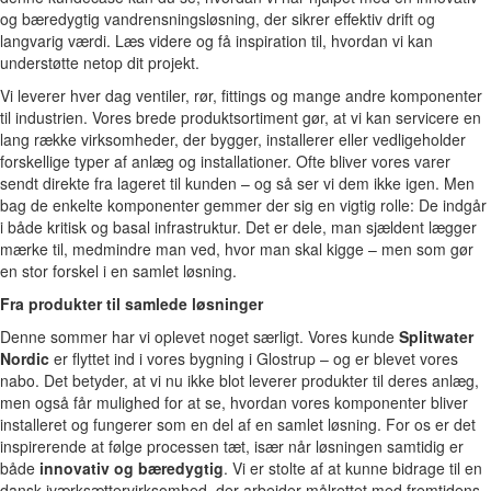
og bæredygtig vandrensningsløsning, der sikrer effektiv drift og
langvarig værdi. Læs videre og få inspiration til, hvordan vi kan
understøtte netop dit projekt.
Vi leverer hver dag ventiler, rør, fittings og mange andre komponenter
til industrien. Vores brede produktsortiment gør, at vi kan servicere en
lang række virksomheder, der bygger, installerer eller vedligeholder
forskellige typer af anlæg og installationer. Ofte bliver vores varer
sendt direkte fra lageret til kunden – og så ser vi dem ikke igen. Men
bag de enkelte komponenter gemmer der sig en vigtig rolle: De indgår
i både kritisk og basal infrastruktur. Det er dele, man sjældent lægger
mærke til, medmindre man ved, hvor man skal kigge – men som gør
en stor forskel i en samlet løsning.
Fra produkter til samlede løsninger
Denne sommer har vi oplevet noget særligt. Vores kunde
Splitwater
Nordic
er flyttet ind i vores bygning i Glostrup – og er blevet vores
nabo. Det betyder, at vi nu ikke blot leverer produkter til deres anlæg,
men også får mulighed for at se, hvordan vores komponenter bliver
installeret og fungerer som en del af en samlet løsning. For os er det
inspirerende at følge processen tæt, især når løsningen samtidig er
både
innovativ og bæredygtig
. Vi er stolte af at kunne bidrage til en
dansk iværksættervirksomhed, der arbejder målrettet med fremtidens