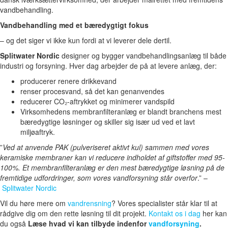
vandbehandling.
Vandbehandling med et bæredygtigt fokus
– og det siger vi ikke kun fordi at vi leverer dele dertil.
Splitwater Nordic
designer og bygger vandbehandlingsanlæg til både
industri og forsyning. Hver dag arbejder de på at levere anlæg, der:
producerer renere drikkevand
renser procesvand, så det kan genanvendes
reducerer CO₂-aftrykket og minimerer vandspild
Virksomhedens membranfilteranlæg er blandt branchens mest
bæredygtige løsninger og skiller sig især ud ved et lavt
miljøaftryk.
”
Ved at anvende PAK (pulveriseret aktivt kul) sammen med vores
keramiske membraner kan vi reducere indholdet af giftstoffer med 95-
100%. Et membranfilteranlæg er den mest bæredygtige løsning på de
fremtidige udfordringer, som vores vandforsyning står overfor
.” –
Splitwater Nordic
Vil du høre mere om
vandrensning
? Vores specialister står klar til at
rådgive dig om den rette løsning til dit projekt.
Kontakt os i dag
her kan
du også
Læse hvad vi kan tilbyde indenfor
vandforsyning
.