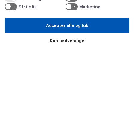
Videncentre
Statistik
Marketing
Teknologisk Institut
Accepter alle og luk
Bitva
Videncentre
Kun nødvendige
Litteratur
Forkortelser
Ståbi
Værd at besøge
Alltomteknikindustrin
Altombyen
Altomhjemmet