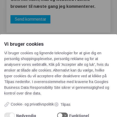
browser til næste gang jeg kommenterer.
Vi bruger cookies
Vi bruger cookies og lignende teknologier for at give dig en
personlig shoppingoplevelse, personlig reklame og for at
analysere vores webtrafik. Klik på 'Accepter alle og luk', hvis du
AOT
ønsker at tillade alle cookies. Alternativt kan du vælge, hvilke
typer cookies du vil acceptere eller deaktivere ved at klikke på
Tilpas nedenfor. I overensstemmelse med kravene fra
Googles
Om os
Business Data Responsibility Site
sikrer vi gennemsigtighed og
Priser
kontrol over dine data.
Kontakt
Cookie- og privatlivspolitik
Tilpas
Persondata
Nødvendig
Funktionel