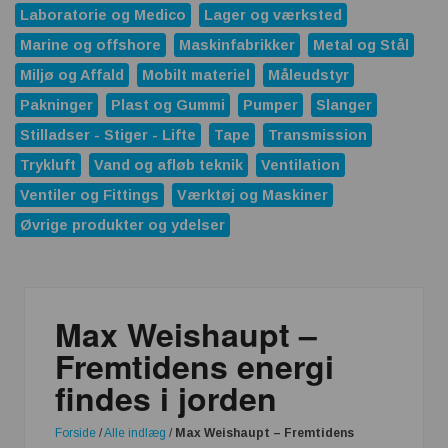
Laboratorie og Medico
Lager og værksted
Marine og offshore
Maskinfabrikker
Metal og Stål
Miljø og Affald
Mobilt materiel
Måleudstyr
Pakninger
Plast og Gummi
Pumper
Slanger
Stilladser - Stiger - Lifte
Tape
Transmission
Trykluft
Vand og afløb teknik
Ventilation
Ventiler og Fittings
Værktøj og Maskiner
Øvrige produkter og ydelser
Max Weishaupt –
Fremtidens energi
findes i jorden
Forside
/
Alle indlæg
/
Max Weishaupt – Fremtidens