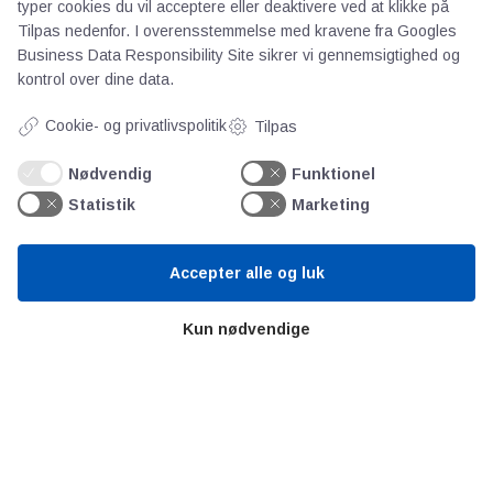
typer cookies du vil acceptere eller deaktivere ved at klikke på
Persondata
Tilpas nedenfor. I overensstemmelse med kravene fra
Googles
Business Data Responsibility Site
sikrer vi gennemsigtighed og
kontrol over dine data.
Videncentre
Cookie- og privatlivspolitik
Tilpas
Teknologisk Institut
Nødvendig
Funktionel
Bitva
Statistik
Marketing
Videncentre
Litteratur
Accepter alle og luk
Forkortelser
Ståbi
Kun nødvendige
Værd at besøge
Alltomteknikindustrin
Altombyen