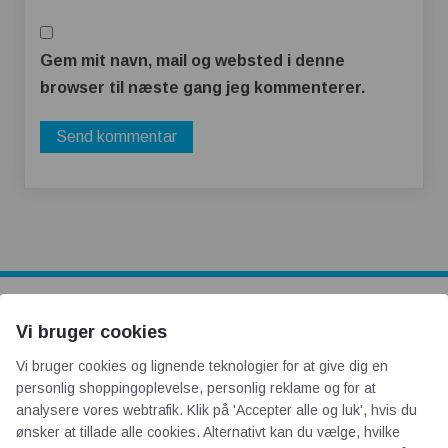
Gem mit navn, mail og websted i denne
browser til næste gang jeg kommenterer.
Vi bruger cookies
AOT
Vi bruger cookies og lignende teknologier for at give dig en
personlig shoppingoplevelse, personlig reklame og for at
Om os
analysere vores webtrafik. Klik på 'Accepter alle og luk', hvis du
Priser
ønsker at tillade alle cookies. Alternativt kan du vælge, hvilke
Kontakt