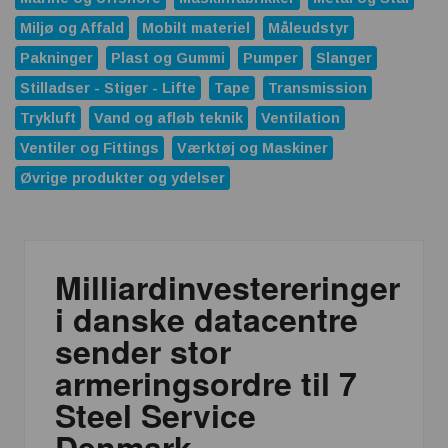
Miljø og Affald
Mobilt materiel
Måleudstyr
Pakninger
Plast og Gummi
Pumper
Slanger
Stilladser - Stiger - Lifte
Tape
Transmission
Trykluft
Vand og afløb teknik
Ventilation
Ventiler og Fittings
Værktøj og Maskiner
Øvrige produkter og ydelser
Milliardinvestereringer
i danske datacentre
sender stor
armeringsordre til 7
Steel Service
Denmark