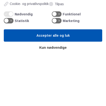
Kontakt
Cookie- og privatlivspolitik
Tilpas
Persondata
Nødvendig
Funktionel
Statistik
Marketing
Videncentre
Accepter alle og luk
Teknologisk Institut
Bitva
Kun nødvendige
Videncentre
Litteratur
Forkortelser
Ståbi
Værd at besøge
Alltomteknikindustrin
Altombyen