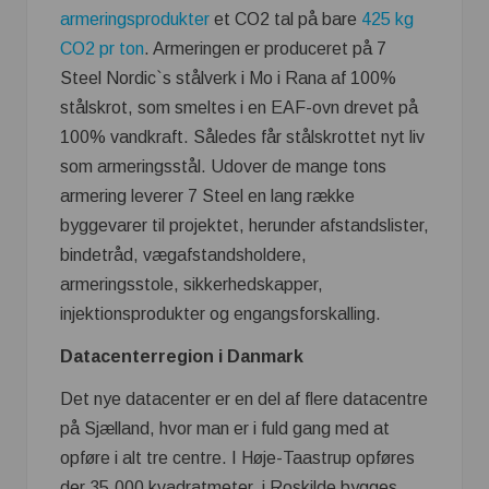
armeringsprodukter
et CO2 tal på bare
425 kg
CO2 pr ton
. Armeringen er produceret på 7
Steel Nordic`s stålverk i Mo i Rana af 100%
stålskrot, som smeltes i en EAF-ovn drevet på
100% vandkraft. Således får stålskrottet nyt liv
som armeringsstål. Udover de mange tons
armering leverer 7 Steel en lang række
byggevarer til projektet, herunder afstandslister,
bindetråd, vægafstandsholdere,
armeringsstole, sikkerhedskapper,
injektionsprodukter og engangsforskalling.
Datacenterregion i Danmark
Det nye datacenter er en del af flere datacentre
på Sjælland, hvor man er i fuld gang med at
opføre i alt tre centre. I Høje-Taastrup opføres
der 35.000 kvadratmeter, i Roskilde bygges