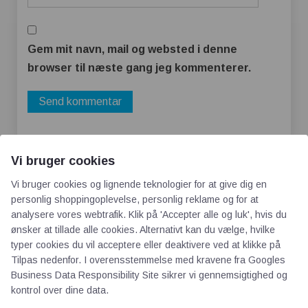
Gem mit navn, mail og websted i denne
browser til næste gang jeg kommenterer.
Vi bruger cookies
Vi bruger cookies og lignende teknologier for at give dig en
personlig shoppingoplevelse, personlig reklame og for at
analysere vores webtrafik. Klik på 'Accepter alle og luk', hvis du
ønsker at tillade alle cookies. Alternativt kan du vælge, hvilke
AOT
typer cookies du vil acceptere eller deaktivere ved at klikke på
Tilpas nedenfor. I overensstemmelse med kravene fra
Googles
Om os
Business Data Responsibility Site
sikrer vi gennemsigtighed og
kontrol over dine data.
Priser