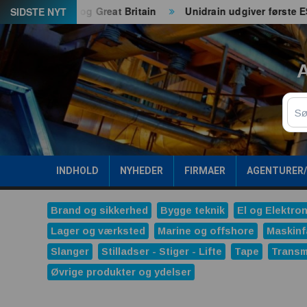
Spring
de EU og Great Britain
Unidrain udgiver første ESG-rappor
SIDSTE NYT
til
indhold
A
Sø
INDHOLD
NYHEDER
FIRMAER
AGENTURER
Brand og sikkerhed
Bygge teknik
El og Elektron
Lager og værksted
Marine og offshore
Maskinf
Slanger
Stilladser - Stiger - Lifte
Tape
Transm
Øvrige produkter og ydelser