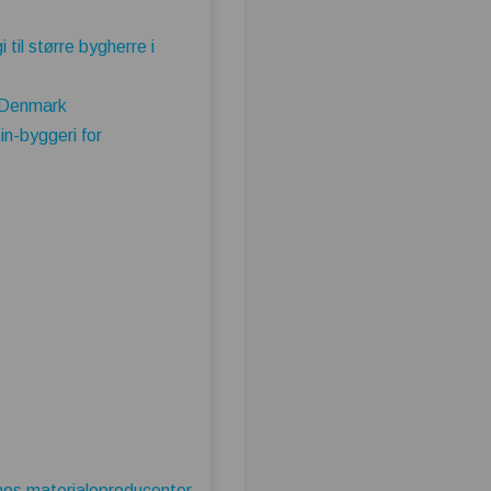
il større bygherre i
e Denmark
in-byggeri for
hos materialeproducenter