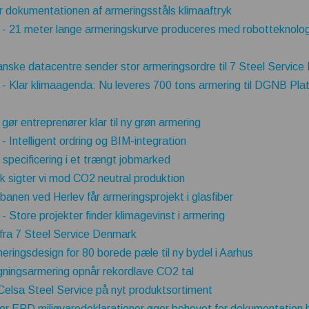
 dokumentationen af armeringsståls klimaaftryk
- 21 meter lange armeringskurve produceres med robotteknologi t
 danske datacentre sender stor armeringsordre til 7 Steel Servic
- Klar klimaagenda: Nu leveres 700 tons armering til DGNB Plat
ør entreprenører klar til ny grøn armering
 Intelligent ordring og BIM-integration
 specificering i et trængt jobmarked
k sigter vi mod CO2 neutral produktion
banen ved Herlev får armeringsprojekt i glasfiber
 Store projekter finder klimagevinst i armering
fra 7 Steel Service Denmark
eringsdesign for 80 borede pæle til ny bydel i Aarhus
gningsarmering opnår rekordlave CO2 tal
Celsa Steel Service på nyt produktsortiment
or EPD miljøvaredeklarationer øger behovet for dokumentation 