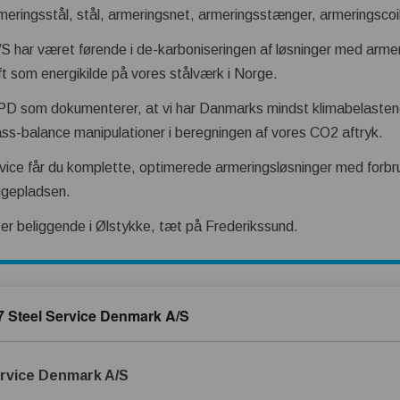
ringsstål, stål, armeringsnet, armeringsstænger, armeringscoil,
 har været førende i de-karboniseringen af løsninger med armer
aft som energikilde på vores stålværk i Norge.
EPD som dokumenterer, at vi har Danmarks mindst klimabelasten
ass-balance manipulationer i beregningen af vores CO2 aftryk.
ice får du komplette, optimerede armeringsløsninger med forbru
yggepladsen.
er beliggende i Ølstykke, tæt på Frederikssund.
7 Steel Service Denmark A/S
ervice Denmark A/S