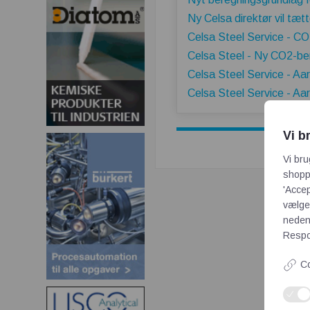
Ny Celsa direktør vil tæt
Celsa Steel Service - CO
Celsa Steel - Ny CO2-ber
Celsa Steel Service - Aa
Celsa Steel Service - Aa
Vi b
Vi bru
shoppi
'Accep
vælge,
neden
Respon
Co