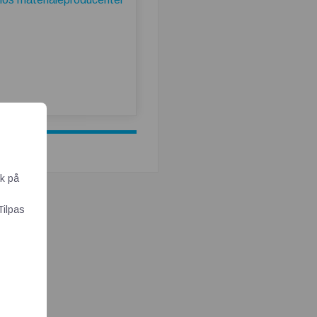
ik på
Tilpas