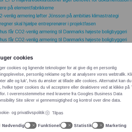
tere på elementfabrikkerne
2-venlig armering løfter Jönsson på ambitiøs klimastrategi
egner skal hjælpe entreprenører i projektfasen
rhus får CO2-venlig armering til Danmarks højeste boligbyggeri
rhus får CO2-venlig armering til Danmarks højeste boligbyggeri
ruger cookies
ger cookies og lignende teknologier for at give dig en personlig
ngoplevelse, personlig reklame og for at analysere vores webtrafik. Kl
ter alle og luk', hvis du ønsker at tillade alle cookies. Alternativt kan du
 hvilke typer cookies du vil acceptere eller deaktivere ved at klikke på 
for. I overensstemmelse med kravene fra
Googles Business Data
sibility Site
sikrer vi gennemsigtighed og kontrol over dine data.
okie- og privatlivspolitik
Tilpas
Nødvendig
Funktionel
Statistik
Marketing