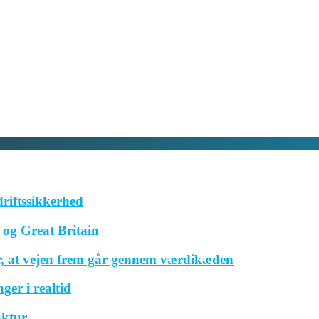
driftssikkerhed
og Great Britain
r, at vejen frem går gennem værdikæden
ger i realtid
uktur