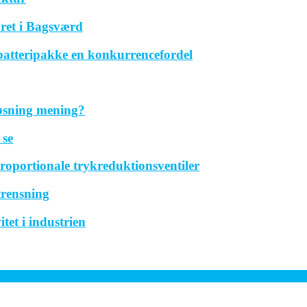
ret i Bagsværd
 batteripakke en konkurrencefordel
løsning mening?
 se
roportionale trykreduktionsventiler
trensning
tet i industrien