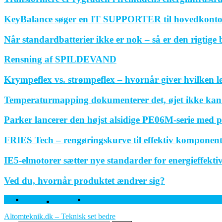
KeyBalance søger en IT SUPPORTER til hovedkonto
Når standardbatterier ikke er nok – så er den rigtige
Rensning af SPILDEVAND
Krympeflex vs. strømpeflex – hvornår giver hvilken 
Temperaturmapping dokumenterer det, øjet ikke kan
Parker lancerer den højst alsidige PE06M-serie med p
FRIES Tech – rengøringskurve til effektiv komponen
IE5-elmotorer sætter nye standarder for energieffektivi
Ved du, hvornår produktet ændrer sig?
Facebook
Twitter
Linkedin
Altomteknik.dk – Teknisk set bedre