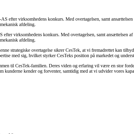
efter virksomhedens konkurs. Med overtagelsen, samt ansættelsen af 
 mekanisk afdeling.
e strategiske overtagelse sikrer CesTek, at vi fremadrettet kan tilbyde
ertise med sig, hvilket styrker CesTeks position på markedet og under
 til CesTek-familien. Deres viden og erfaring vil være en stor fordel for
 som kunderne kender og forventer, samtidig med at vi udvider vores ka