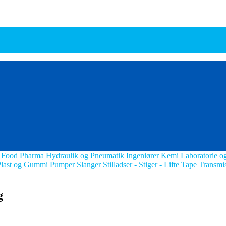
Food Pharma
Hydraulik og Pneumatik
Ingeniører
Kemi
Laboratorie o
Plast og Gummi
Pumper
Slanger
Stilladser - Stiger - Lifte
Tape
Transmi
g