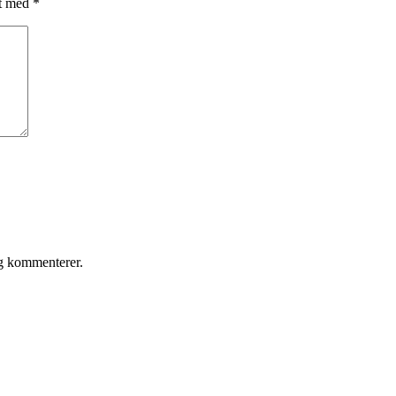
et med
*
eg kommenterer.