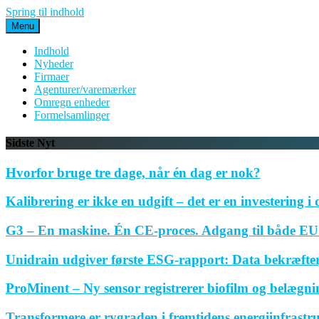
Spring til indhold
Menu
Indhold
Nyheder
Firmaer
Agenturer/varemærker
Omregn enheder
Formelsamlinger
Sidste Nyt
Hvorfor bruge tre dage, når én dag er nok?
Kalibrering er ikke en udgift – det er en investering i 
G3 – En maskine. Én CE-proces. Adgang til både EU 
Unidrain udgiver første ESG-rapport: Data bekræfte
ProMinent – Ny sensor registrerer biofilm og belægnin
Transformere er rygraden i fremtidens energiinfrastr