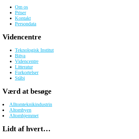
Om os
Priser
Kontakt
Persondata
Videncentre
Teknologisk Institut
Bitva
Videncentre
Litteratur
Forkortelser
Ståbi
Værd at besøge
Alltomteknikindustrin
Altombyen
Altomhjemmet
Lidt af hvert…