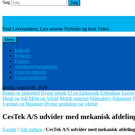
Søg
Søg
Leverandører, Nyheder og Viden
Find Leverandører, Læs seneste Nyheder og hent Viden
Menu
Indhold
Nyheder
Firmaer
Agenturer/varemærker
Omregn enheder
Formelsamlinger
lørdag, august 08, 2026
Brand og sikkerhed
Bygge teknik
El og Elektronik
Emballage
Energi
Metal og Stål
Miljø og Affald
Mobilt materiel
Måleudstyr
Pakninger
Værktøj og Maskiner
Øvrige produkter og ydelser
CesTek A/S udvider med mekanisk afdelin
Forside
/
Alle indlæg
/
CesTek A/S udvider med mekanisk afdeling