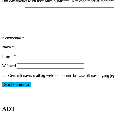
Din e-mailadresse vil ikke blive publiceret.
Krævede felter er marker
Kommentar
*
Navn
*
E-mail
*
Websted
Gem mit navn, mail og websted i denne browser til næste gang j
AOT