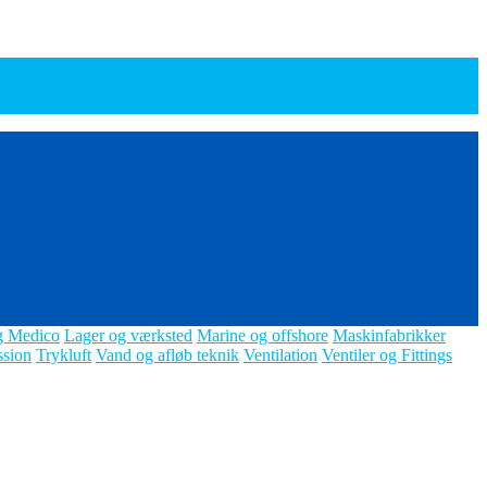
g Medico
Lager og værksted
Marine og offshore
Maskinfabrikker
ssion
Trykluft
Vand og afløb teknik
Ventilation
Ventiler og Fittings