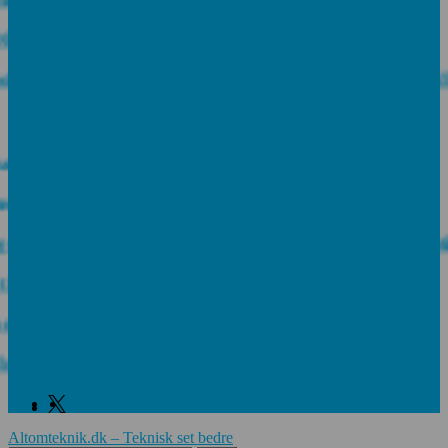
TER til hovedkontoret i Bagsværd
 – så er den rigtige batteripakke en konkurrencefordel
rnår giver hvilken løsning mening?
 det, øjet ikke kan se
ge PE06M-serie med proportionale trykreduktionsventil
l effektiv komponentrensning
r for energieffektivitet i industrien
r sig?
Facebook
Linkedin
Twitter
Altomteknik.dk – Teknisk set bedre