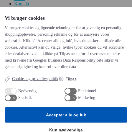
Kontakt
Persondata
Vi bruger cookies
Videncentre
Vi bruger cookies og lignende teknologier for at give dig en personlig
Teknologisk Institut
shoppingoplevelse, personlig reklame og for at analysere vores
Bitva
webtrafik. Klik på 'Accepter alle og luk', hvis du ønsker at tillade alle
Videncentre
cookies. Alternativt kan du vælge, hvilke typer cookies du vil acceptere
Litteratur
eller deaktivere ved at klikke på Tilpas nedenfor. I overensstemmelse
Forkortelser
Ståbi
med kravene fra
Googles Business Data Responsibility Site
sikrer vi
gennemsigtighed og kontrol over dine data.
Værd at besøge
Cookie- og privatlivspolitik
Tilpas
Alltomteknikindustrin
Altombyen
Nødvendig
Funktionel
Altomhjemmet
Statistik
Marketing
Lidt af hvert…
Accepter alle og luk
Omregn enheder – udvalgte måleenheder
Ingeniørens Indkøbsbog
Kun nødvendige
Erhvervsvittigheder