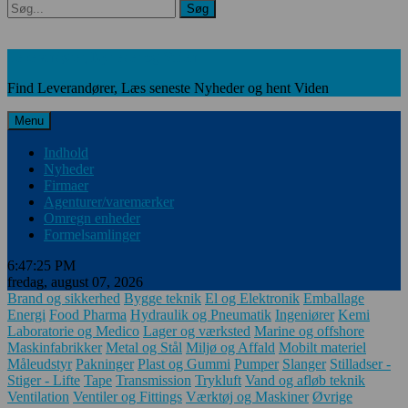
Søg
Søg
Leverandører, Nyheder og Viden
Find Leverandører, Læs seneste Nyheder og hent Viden
Menu
Indhold
Nyheder
Firmaer
Agenturer/varemærker
Omregn enheder
Formelsamlinger
6:47:25 PM
fredag, august 07, 2026
Brand og sikkerhed
Bygge teknik
El og Elektronik
Emballage
Energi
Food Pharma
Hydraulik og Pneumatik
Ingeniører
Kemi
Laboratorie og Medico
Lager og værksted
Marine og offshore
Maskinfabrikker
Metal og Stål
Miljø og Affald
Mobilt materiel
Måleudstyr
Pakninger
Plast og Gummi
Pumper
Slanger
Stilladser -
Stiger - Lifte
Tape
Transmission
Trykluft
Vand og afløb teknik
Ventilation
Ventiler og Fittings
Værktøj og Maskiner
Øvrige