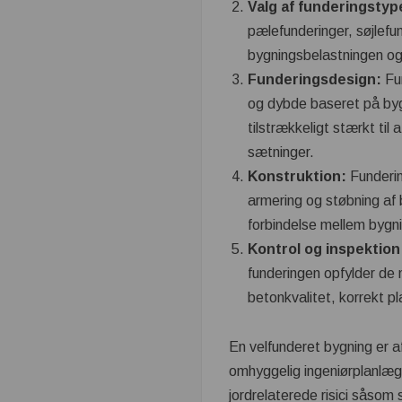
Valg af funderingstyp
pælefunderinger, søjlefu
bygningsbelastningen og 
Funderingsdesign:
Fun
og dybde baseret på byg
tilstrækkeligt stærkt t
sætninger.
Konstruktion:
Funderin
armering og støbning af 
forbindelse mellem bygni
Kontrol og inspektion
funderingen opfylder de 
betonkvalitet, korrekt p
En velfunderet bygning er a
omhyggelig ingeniørplanlægn
jordrelaterede risici såsom