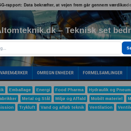
ort: Data bekræfter, at vejen frem går gennem værdikæden
ltomteknik.dk – Teknisk set bed
g
S
/VAREMÆRKER
OMREGN ENHEDER
FORMELSAMLINGER
ik
Emballage
Energi
Food Pharma
Hydraulik og Pneum
abrikker
Metal og Stål
Miljø og Affald
Mobilt materiel
M
ission
Trykluft
Vand og afløb teknik
Ventilation
Ventil