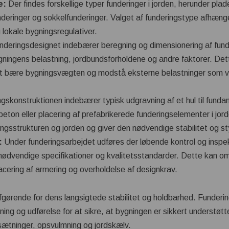
e:
Der findes forskellige typer funderinger i jorden, herunder plad
nderinger og sokkelfunderinger. Valget af funderingstype afhæng
lokale bygningsregulativer.
deringsdesignet indebærer beregning og dimensionering af fund
ningens belastning, jordbundsforholdene og andre faktorer. Dett
il at bære bygningsvægten og modstå eksterne belastninger som v
gskonstruktionen indebærer typisk udgravning af et hul til fundam
beton eller placering af prefabrikerede funderingselementer i jor
ngsstrukturen og jorden og giver den nødvendige stabilitet og st
:
Under funderingsarbejdet udføres der løbende kontrol og inspekt
nødvendige specifikationer og kvalitetsstandarder. Dette kan om
lacering af armering og overholdelse af designkrav.
fgørende for dens langsigtede stabilitet og holdbarhed. Funderin
ing og udførelse for at sikre, at bygningen er sikkert understø
 sætninger, opsvulmning og jordskælv.