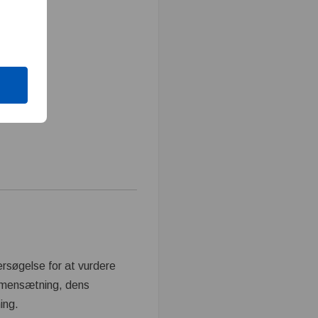
rsøgelse for at vurdere
mmensætning, dens
ing.