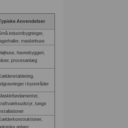
Typiske Anvendelser
Små industribygninger,
lagerhaller, maskinhuse
Højhuse, havnebyggeri,
siloer, procesanlæg
Kælderetablering,
udgravninger i byområder
Maskinfundamenter,
kraftværksudstyr, tunge
installationer
Kælderkonstruktioner,
tekniske anlæg