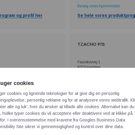
Besøg vores hjemmeside
rogram og profil her
Se hele vores produktprog
TZACHO P/S
Faurskovvej 1
8370 Hadsten
Sjælland afd.:
e@sundolitt.com
Industrivej 9
ruger cookies
4683 Rønnede
Tlf.: 87 61 00 12
ger cookies og lignende teknologier for at give dig en personlig
E-mail: info@tzacho.dk
ngoplevelse, personlig reklame og for at analysere vores webtrafik. Kl
Besøg vores hjemmeside
ter alle og luk', hvis du ønsker at tillade alle cookies. Alternativt kan du
 hvilke typer cookies du vil acceptere eller deaktivere ved at klikke på 
rogram og profil her
Se hele vores produktprog
for. I overensstemmelse med kravene fra
Googles Business Data
sibility Site
sikrer vi gennemsigtighed og kontrol over dine data.