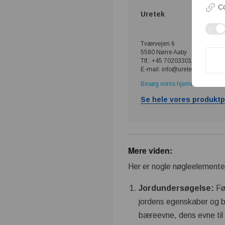
Co
Uretek
Tværvejen 6
5580 Nørre Aaby
Tlf.: +45 70203301
E-mail: info@uretek.dk
Besøg vores hjemmeside
Se hele vores produktp
Mere viden:
Her er nogle nøgleelementer
Jordundersøgelse:
Fø
jordens egenskaber og 
bæreevne, dens evne til 