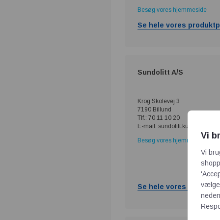
Besøg vores hjemmeside
Se hele vores produktp
Sundolitt A/S
Krog Skolevej 3
7190 Billund
Tlf.: 70 11 10 20
E-mail: sundolitt.kundeservic
Vi b
Besøg vores hjemmeside
Vi bru
shoppi
'Accep
vælge,
Se hele vores produktp
neden
Respon