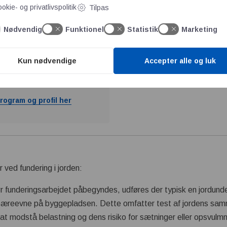
okie- og privatlivspolitik
Tilpas
Nødvendig
Funktionel
Statistik
Marketing
Kun nødvendige
Accepter alle og luk
rogram og profil her
 ved fundering i jorden:
r funderingsarbejdet påbegyndes, udføres der typisk en jordunde
bæreevne på byggepladsen. Dette omfatter test af jordens sa
at modstå belastning og dens risiko for sætninger eller opsvulmn