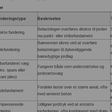
er
nderingstype
Beskrivelse
Belastningen overføres direkte til jorden
ekte fundering
via punkt- eller stribefundament
Bæreevnen sikres ved at overføre
lefundering
belastningen til dybereliggende
bæredygtige jordlag
idsefunderet væg
Fungerer både som understøttelse og
eks. spuns eller
jordstøttevæg
ant piles)
Fordeler laster over et større areal, ofte
adefundament
med armeret beton
mpenserende
Udligner jordtryk ved at erstatte
dering
jordvolumen, ofte kombineret med dræn