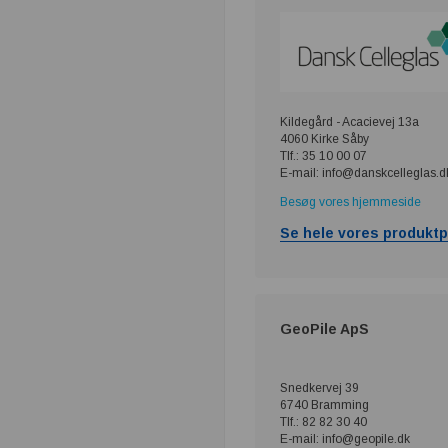
Kildegård - Acacievej 13a
4060 Kirke Såby
Tlf.: 35 10 00 07
E-mail: info@danskcelleglas.d
Besøg vores hjemmeside
Se hele vores produktp
GeoPile ApS
Snedkervej 39
6740 Bramming
Tlf.: 82 82 30 40
E-mail: info@geopile.dk