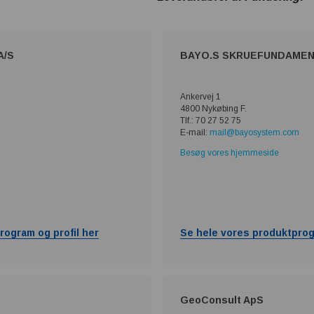
A/S
BAYO.S SKRUEFUNDAME
Ankervej 1
4800 Nykøbing F.
Tlf.: 70 27 52 75
E-mail:
mail@bayosystem.com
Besøg vores hjemmeside
rogram og profil her
Se hele vores produktprog
GeoConsult ApS