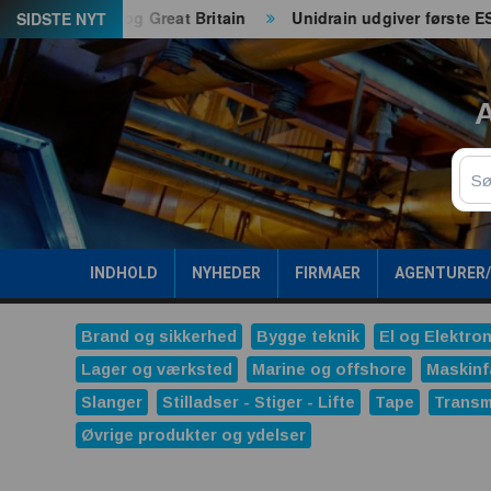
Spring
åde EU og Great Britain
Unidrain udgiver første ESG-rapp
SIDSTE NYT
til
indhold
A
Sø
INDHOLD
NYHEDER
FIRMAER
AGENTURER
Brand og sikkerhed
Bygge teknik
El og Elektron
Lager og værksted
Marine og offshore
Maskinf
Slanger
Stilladser - Stiger - Lifte
Tape
Transm
Øvrige produkter og ydelser