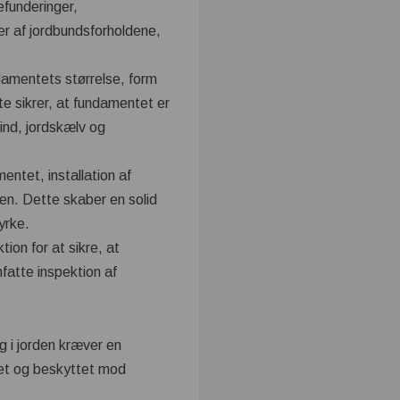
efunderinger,
er af jordbundsforholdene,
amentets størrelse, form
e sikrer, at fundamentet er
ind, jordskælv og
entet, installation af
den. Dette skaber en solid
yrke.
ion for at sikre, at
fatte inspektion af
g i jorden kræver en
ttet og beskyttet mod