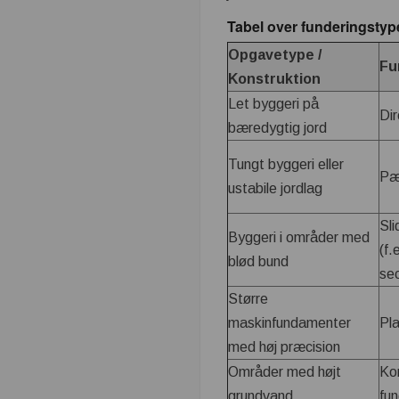
Tabel over funderingstyp
Opgavetype /
Fu
Konstruktion
Let byggeri på
Dir
bæredygtig jord
Tungt byggeri eller
Pæ
ustabile jordlag
Sl
Byggeri i områder med
(f.
blød bund
sec
Større
maskinfundamenter
Pl
med høj præcision
Områder med højt
Ko
grundvand
fun