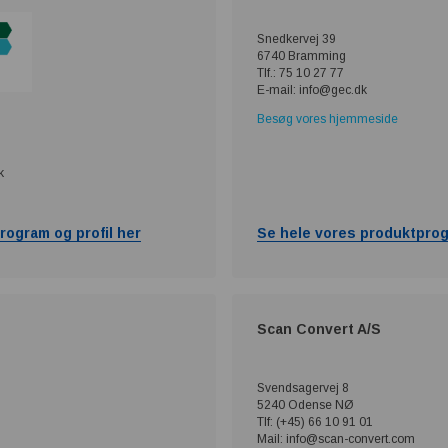
Snedkervej 39
6740 Bramming
Tlf.: 75 10 27 77
E-mail: info@gec.dk
Besøg vores hjemmeside
k
rogram og profil her
Se hele vores produktprog
Scan Convert A/S
Svendsagervej 8
5240 Odense NØ
Tlf: (+45) 66 10 91 01
Mail: info@scan-convert.com