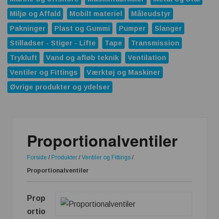
Miljø og Affald
Mobilt materiel
Måleudstyr
Pakninger
Plast og Gummi
Pumper
Slanger
Stilladser - Stiger - Lifte
Tape
Transmission
Trykluft
Vand og afløb teknik
Ventilation
Ventiler og Fittings
Værktøj og Maskiner
Øvrige produkter og ydelser
Proportionalventiler
Forside
/
Produkter
/
Ventiler og Fittings
/
Proportionalventiler
Prop
ortio