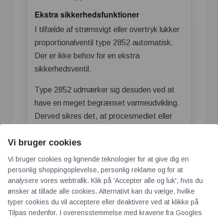
Ekstra sikkerhedsfunktioner
I tilfælde af strømsvigt eller overtryk lukker
proportionalventil type 2852 automatisk.
Der er ikke behov for en ekstra
sikkerhedsventil.
Type 2852 udmærker sig desuden ved at
have en meget begrænset varmeudvikling.
Derved sikres det, at procesmediet eller
andre komponenter ikke påvirkes af
Vi bruger cookies
varme.
Hvorfor skulle du vælge
Vi bruger cookies og lignende teknologier for at give dig en
proportionalventilen type 2852 – Et
personlig shoppingoplevelse, personlig reklame og for at
overblik over dine fordele
analysere vores webtrafik. Klik på 'Accepter alle og luk', hvis du
✓ Høj flowkapacitet og højt driftstryk
ønsker at tillade alle cookies. Alternativt kan du vælge, hvilke
typer cookies du vil acceptere eller deaktivere ved at klikke på
✓ Pladsbesparende ventildesign med en
Tilpas nedenfor. I overensstemmelse med kravene fra
Googles
bredde på 16 mm