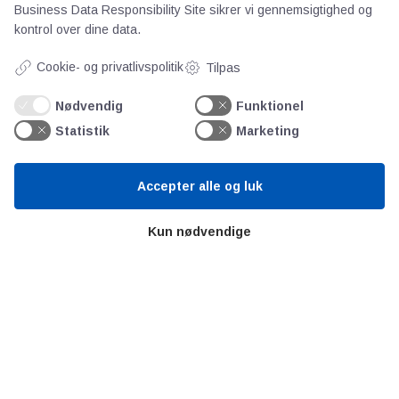
Business Data Responsibility Site
sikrer vi gennemsigtighed og
✓ Ingen ekstra sikkerhedsventil nødvendig:
kontrol over dine data.
Ventilen lukker automatisk ved højt tryk
Cookie- og privatlivspolitik
Tilpas
Se mere her
Nødvendig
Funktionel
Statistik
Marketing
Nyheder og Indlæg om
Proportionalventiler
Accepter alle og luk
Kun nødvendige
Seneste om Proportionalventiler
Parker introducerer DFplus® Generation
IV-proportionalventiler
Burkert - Leder du efter den rette
proportionalventil til din applikation