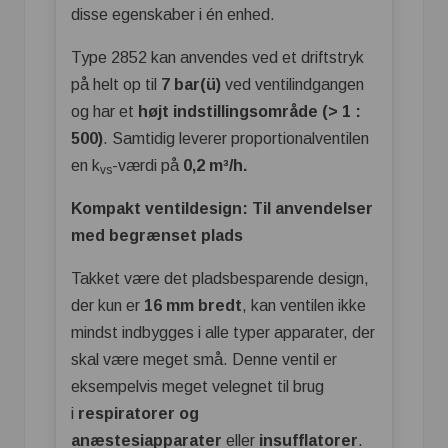
disse egenskaber i én enhed.
Type 2852 kan anvendes ved et driftstryk
på helt op til
7 bar(ü)
ved ventilindgangen
og har et
højt indstillingsområde (> 1 :
500)
. Samtidig leverer proportionalventilen
en k
-værdi på
0,2 m³/h.
vs
Kompakt ventildesign: Til anvendelser
med begrænset plads
Takket være det pladsbesparende design,
der kun er
16 mm bredt
, kan ventilen ikke
mindst indbygges i alle typer apparater, der
skal være meget små. Denne ventil er
eksempelvis meget velegnet til brug
i
respiratorer og
anæstesiapparater
eller
insufflatorer
.