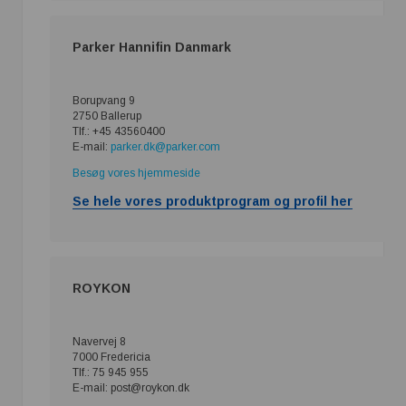
Parker Hannifin Danmark
Borupvang 9
2750 Ballerup
Tlf.: +45 43560400
E-mail:
parker.dk@parker.com
Besøg vores hjemmeside
Se hele vores produktprogram og profil her
ROYKON
Navervej 8
7000 Fredericia
Tlf.: 75 945 955
E-mail: post@roykon.dk