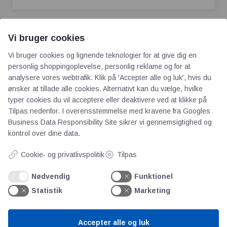
Vi bruger cookies
Vi bruger cookies og lignende teknologier for at give dig en
personlig shoppingoplevelse, personlig reklame og for at
analysere vores webtrafik. Klik på 'Accepter alle og luk', hvis du
AOT
ønsker at tillade alle cookies. Alternativt kan du vælge, hvilke
typer cookies du vil acceptere eller deaktivere ved at klikke på
Tilpas nedenfor. I overensstemmelse med kravene fra
Googles
Om os
Business Data Responsibility Site
sikrer vi gennemsigtighed og
Priser
kontrol over dine data.
Kontakt
Persondata
Cookie- og privatlivspolitik
Tilpas
Nødvendig
Funktionel
Videncentre
Statistik
Marketing
Teknologisk Institut
Accepter alle og luk
Bitva