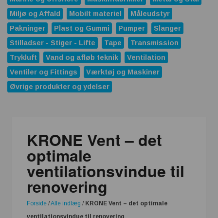
Miljø og Affald
Mobilt materiel
Måleudstyr
Pakninger
Plast og Gummi
Pumper
Slanger
Stilladser - Stiger - Lifte
Tape
Transmission
Trykluft
Vand og afløb teknik
Ventilation
Ventiler og Fittings
Værktøj og Maskiner
Øvrige produkter og ydelser
KRONE Vent – det
optimale
ventilationsvindue til
renovering
Forside
/
Alle indlæg
/
KRONE Vent – det optimale
ventilationsvindue til renovering