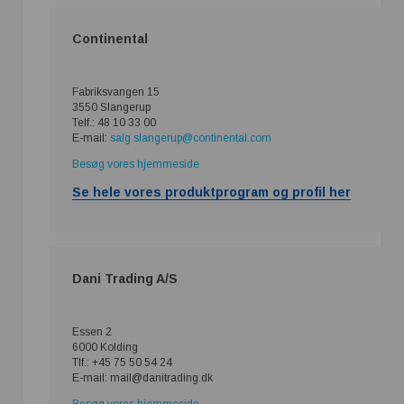
Continental
Fabriksvangen 15
3550 Slangerup
Telf.: 48 10 33 00
E-mail:
salg.slangerup@continental.com
Besøg vores hjemmeside
Se hele vores produktprogram og profil her
Dani Trading A/S
Essen 2
6000 Kolding
Tlf.: +45 75 50 54 24
E-mail: mail@danitrading.dk
Besøg vores hjemmeside