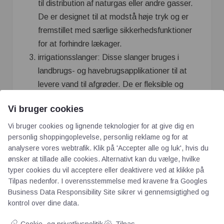
til distribution af naturgas eller andre gasser.
De er designet til at modstå høje tryk og er
fremstillet med særlige sikkerhedsfunktioner
for at forhindre lækager.
irrigationsslanger: Disse slanger bruges i
landbrugs- og havebrugsapplikationer til at
levere vand til afgrøder. De er fleksible og
holdbare og kan anvendes i både
Vi bruger cookies
overjordiske og underjordiske
installationsmiljøer.
Vi bruger cookies og lignende teknologier for at give dig en
personlig shoppingoplevelse, personlig reklame og for at
dræningsslanger: Disse slanger anvendes til
analysere vores webtrafik. Klik på 'Accepter alle og luk', hvis du
dræning og afløbssystemer i landbrug,
ønsker at tillade alle cookies. Alternativt kan du vælge, hvilke
byggeri og havearbejde. De er designet til at
typer cookies du vil acceptere eller deaktivere ved at klikke på
lede overskydende vand væk fra områder og
Tilpas nedenfor. I overensstemmelse med kravene fra
Googles
kan være perforerede for at tillade
Business Data Responsibility Site
sikrer vi gennemsigtighed og
kontrol over dine data.
vandgennemtrængning.
kabelbeskyttelsesslanger: Disse slanger
Cookie- og privatlivspolitik