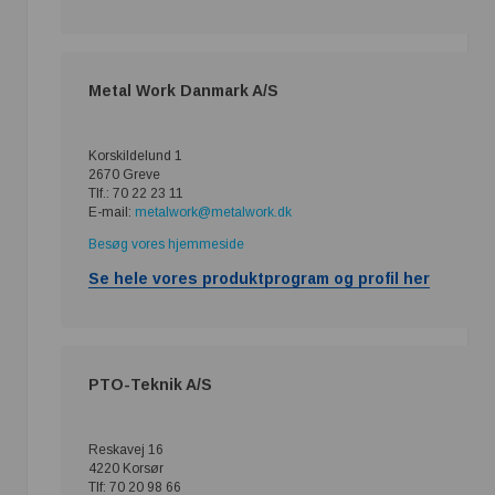
Metal Work Danmark A/S
Korskildelund 1
2670 Greve
Tlf.: 70 22 23 11
E-mail:
metalwork@metalwork.dk
Besøg vores hjemmeside
Se hele vores produktprogram og profil her
PTO-Teknik A/S
Reskavej 16
4220 Korsør
Tlf: 70 20 98 66