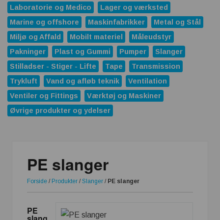
Laboratorie og Medico
Lager og værksted
Marine og offshore
Maskinfabrikker
Metal og Stål
Miljø og Affald
Mobilt materiel
Måleudstyr
Pakninger
Plast og Gummi
Pumper
Slanger
Stilladser - Stiger - Lifte
Tape
Transmission
Trykluft
Vand og afløb teknik
Ventilation
Ventiler og Fittings
Værktøj og Maskiner
Øvrige produkter og ydelser
PE slanger
Forside
/
Produkter
/
Slanger
/
PE slanger
PE
slang