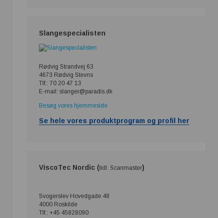
Slangespecialisten
Rødvig Strandvej 63
4673 Rødvig Stevns
Tlf.: 70 20 47 13
E-mail: slanger@paradis.dk
Besøg vores hjemmeside
Se hele vores produktprogram og profil her
ViscoTec Nordic (
)
tidl. Scanmaster
Svogerslev Hovedgade 48
4000 Roskilde
Tlf.: +45 45828090