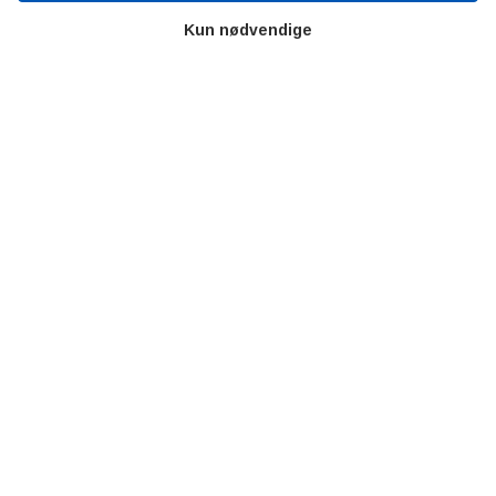
Kun nødvendige
AOT
Om os
Priser
Kontakt
Persondata
Videncentre
Teknologisk Institut