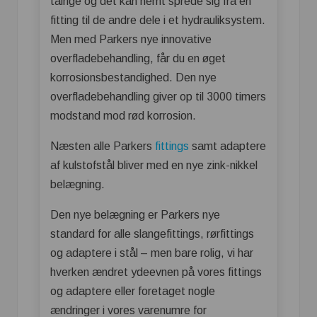
talrige og det kan nemt sprede sig fra en
fitting til de andre dele i et hydrauliksystem.
Men med Parkers nye innovative
overfladebehandling, får du en øget
korrosionsbestandighed. Den nye
overfladebehandling giver op til 3000 timers
modstand mod rød korrosion.
Næsten alle Parkers
fittings
samt adaptere
af kulstofstål bliver med en nye zink-nikkel
belægning.
Den nye belægning er Parkers nye
standard for alle slangefittings, rørfittings
og adaptere i stål – men bare rolig, vi har
hverken ændret ydeevnen på vores fittings
og adaptere eller foretaget nogle
ændringer i vores varenumre for