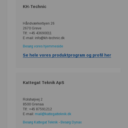
KH-Technic
Håndværkerbyen 26
2670 Greve
Tlf.: +45 43690011
E-mail: info@kh-technic.dk
Besøg vores hjemmeside
Se hele vores produktprogram og profil her
Kattegat Teknik ApS
Rolshøjvej 2
8500 Grenaa
Tlf.: +45 87591212
E-mail:
mail@kattegatteknik.dk
Besøg Kattegat Teknik
-
Besøg Dynax