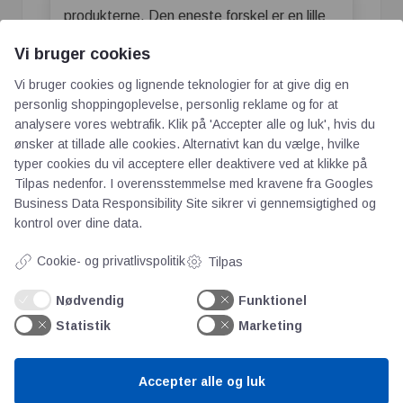
produkterne. Den eneste forskel er en lille
farveændring i belægningen fra sølv til en
Vi bruger cookies
mere grålig farve.
Vi bruger cookies og lignende teknologier for at give dig en
Nikkelplader
personlig shoppingoplevelse, personlig reklame og for at
analysere vores webtrafik. Klik på 'Accepter alle og luk', hvis du
Overgangen bliver løbende. Dvs. når
ønsker at tillade alle cookies. Alternativt kan du vælge, hvilke
typer cookies du vil acceptere eller deaktivere ved at klikke på
Parker’s og Hymatik’s lagre løber tør for de
Tilpas nedenfor. I overensstemmelse med kravene fra
Googles
gamle produkter, vil de nye blive sat i
Business Data Responsibility Site
sikrer vi gennemsigtighed og
produktion. Parker startede udrulningen
kontrol over dine data.
allerede i efteråret 2021, og det vil
Cookie- og privatlivspolitik
Tilpas
forsætte året ud i 2022.
Nødvendig
Funktionel
Statistik
Marketing
Accepter alle og luk