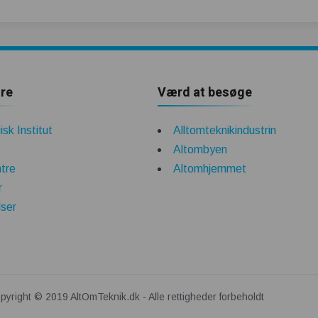
re
Værd at besøge
sk Institut
Alltomteknikindustrin
Altombyen
tre
Altomhjemmet
r
lser
pyright © 2019 AltOmTeknik.dk - Alle rettigheder forbeholdt