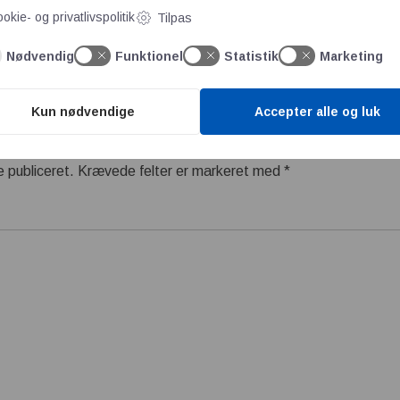
mper her
okie- og privatlivspolitik
Tilpas
Nødvendig
Funktionel
Statistik
Marketing
Kun nødvendige
Accepter alle og luk
e publiceret.
Krævede felter er markeret med
*