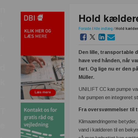
n
Hold kælder
i
Forside
/
Alle indlæg
/
Hold kælder
k
.
Den lille, transportable
have ved hånden, når va
d
fart. Og lige nu er den p
Müller.
k
UNILIFT CC kan pumpe vand
–
har pumpen en integreret st
T
Fra oversvømmelser til 
Klimaændringerne betyder, 
e
vand i kælderen til en beky