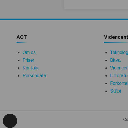
AOT
Videncent
Om os
Teknologi
Priser
Bitva
Kontakt
Videncen
Persondata
Litteratu
Forkorte
Ståbi
Co