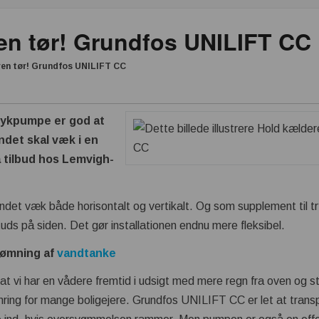
en tør! Grundfos UNILIFT CC
en tør! Grundfos UNILIFT CC
 dykpumpe er god at
ndet skal væk i en
å tilbud hos Lemvigh-
et væk både horisontalt og vertikalt. Og som supplement til t
uds på siden. Det gør installationen endnu mere fleksibel.
tømning af
vandtanke
at vi har en vådere fremtid i udsigt med mere regn fra oven og 
mring for mange boligejere. Grundfos UNILIFT CC er let at trans