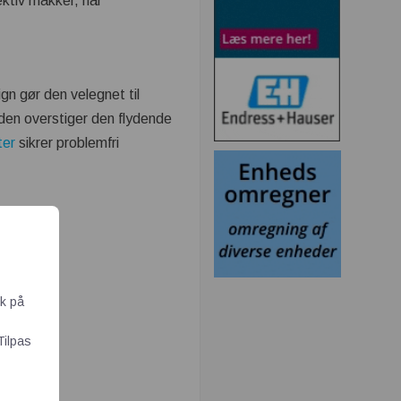
ktiv makker, når
n gør den velegnet til
en overstiger den flydende
ter
sikrer problemfri
ik på
Tilpas