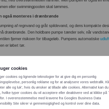
e ind, hvis oversvømmelsen rammer. Men pumpen er også en effe
men eller swimmingpoolen skal tømmes.
n også monteres i drænbrønde
pumpning af regnvand og gråt spildevand, og dens kompakte desig
små drænbrønde. Den holdbare pumpe tænder selv, når vandstand
ntilen fjerner risikoen for tilbageløb. Pumpens automatiske
udluf
n er løbet tør.
lvet, når den rustfri si afmonteres.
ruger cookies
tilbageløb
ger cookies og lignende teknologier for at give dig en personlig
r
tænder automatisk pumpen
ngoplevelse, personlig reklame og for at analysere vores webtrafik. Kl
tning giver god holdbarhed
ter alle og luk', hvis du ønsker at tillade alle cookies. Alternativt kan du
nterer problemfri start
 hvilke typer cookies du vil acceptere eller deaktivere ved at klikke på 
for. I overensstemmelse med kravene fra
Googles Business Data
sibility Site
sikrer vi gennemsigtighed og kontrol over dine data.