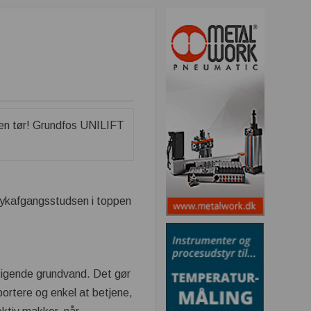
rykafgangsstudsen i toppen
stigende grundvand. Det gør
portere og enkel at betjene,