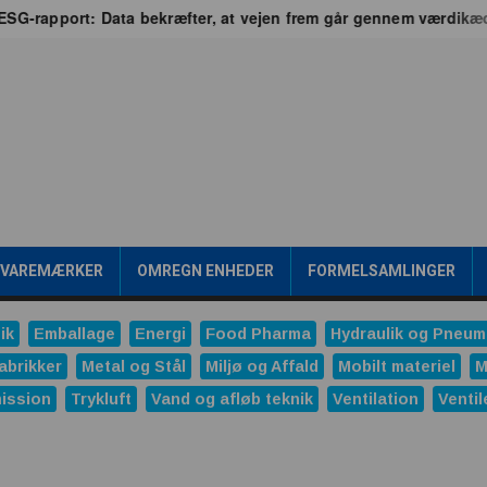
G-rapport: Data bekræfter, at vejen frem går gennem værdikæden
/VAREMÆRKER
OMREGN ENHEDER
FORMELSAMLINGER
ik
Emballage
Energi
Food Pharma
Hydraulik og Pneum
abrikker
Metal og Stål
Miljø og Affald
Mobilt materiel
M
ission
Trykluft
Vand og afløb teknik
Ventilation
Ventil