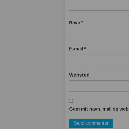
Navn
*
E-mail
*
Websted
Gem mit navn, mail og web